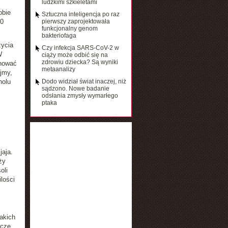
ludzkimi szkieletami
obie
Sztuczna inteligencja po raz
50
pierwszy zaprojektowała
funkcjonalny genom
bakteriofaga
życia
Czy infekcja SARS-CoV-2 w
W
ciąży może odbić się na
zdrowiu dziecka? Są wyniki
gnować
metaanalizy
ajmy,
holu
Dodo widział świat inaczej, niż
sądzono. Nowe badanie
odsłania zmysły wymarłego
ptaka
aja.
ży
oli
lości
akich
zcze