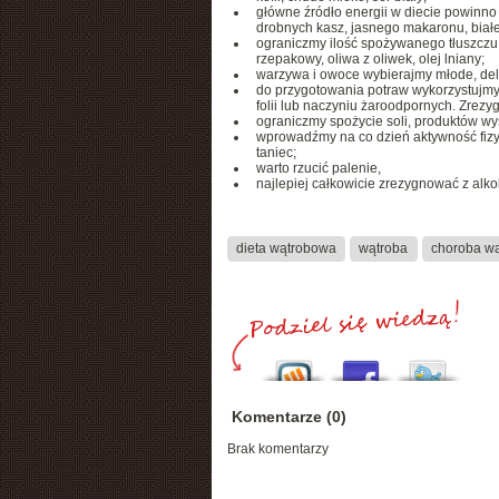
główne źródło energii w diecie powinn
drobnych kasz, jasnego makaronu, białe
ograniczmy ilość spożywanego tłuszczu z
rzepakowy, oliwa z oliwek, olej lniany;
warzywa i owoce wybierajmy młode, deli
do przygotowania potraw wykorzystujmy 
folii lub naczyniu żaroodpornych. Zrez
ograniczmy spożycie soli, produktów wy
wprowadźmy na co dzień aktywność fizyc
taniec;
warto rzucić palenie,
najlepiej całkowicie zrezygnować z alko
dieta wątrobowa
wątroba
choroba wą
Komentarze (0)
Brak komentarzy