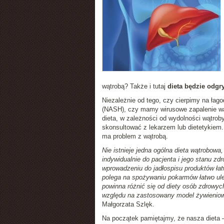
wątrobą? Także i tutaj
dieta będzie odgr
Niezależnie od tego, czy cierpimy na łag
(NASH), czy mamy wirusowe zapalenie wąt
dieta, w zależności od wydolności wątroby
skonsultować z lekarzem lub dietetykiem. 
ma problem z wątrobą.
Nie istnieje jedna ogólna dieta wątrobo
indywidualnie do pacjenta i jego stanu z
wprowadzeniu do jadłospisu produktów łat
polega na spożywaniu pokarmów łatwo ule
powinna różnić się od diety osób zdrowyc
względu na zastosowany model żywieniowy
Małgorzata Szlęk.
Na początek pamiętajmy, że nasza dieta 