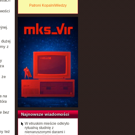
cesach
Patroni KopalniWiedzy
iwości
jnej.
 dużej
emy z
by
sza
, że
a na
tóra
że bez
Najnowsze wiadomości
W etruskim mieście odkryto
rytualną studnię z
my też
nienaruszonymi darami i