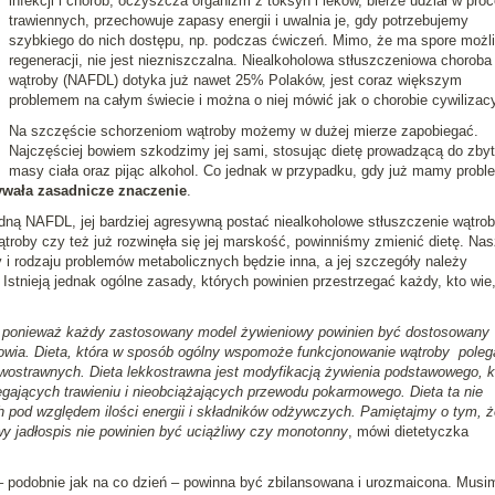
infekcji i chorób, oczyszcza organizm z toksyn i leków, bierze udział w pro
trawiennych, przechowuje zapasy energii i uwalnia je, gdy potrzebujemy
szybkiego do nich dostępu, np. podczas ćwiczeń. Mimo, że ma spore możl
regeneracji, nie jest niezniszczalna. Niealkoholowa stłuszczeniowa choroba
wątroby (NAFDL) dotyka już nawet 25% Polaków, jest coraz większym
problemem na całym świecie i można o niej mówić jak o chorobie cywilizacy
Na szczęście schorzeniom wątroby możemy w dużej mierze zapobiegać.
Najczęściej bowiem szkodzimy jej sami, stosując dietę prowadzącą do zbyt
masy ciała oraz pijąc alkohol. Co jednak w przypadku, gdy już mamy probl
ywała zasadnicze znaczenie
.
odną NAFDL, jej bardziej agresywną postać niealkoholowe stłuszczenie wątro
roby czy też już rozwinęła się jej marskość, powinniśmy zmienić dietę. Na
 i rodzaju problemów metabolicznych będzie inna, a jej szczegóły należy
Istnieją jednak ogólne zasady, których powinien przestrzegać każdy, kto wie
wa, ponieważ każdy zastosowany model żywieniowy powinien być dostosowany
drowia. Dieta, która w sposób ogólny wspomoże funkcjonowanie wątroby poleg
wostrawnych. Dieta lekkostrawna jest modyfikacją żywienia podstawowego, k
gających trawieniu i nieobciążających przewodu pokarmowego. Dieta ta nie
h pod względem ilości energii i składników odżywczych. Pamiętajmy o tym, 
 jadłospis nie powinien być uciążliwy czy monotonny
, mówi dietetyczka
– podobnie jak na co dzień – powinna być zbilansowana i urozmaicona. Musi