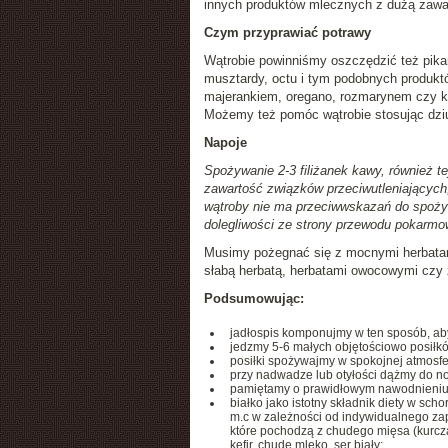
innych produktów mlecznych z dużą zawarto
Czym przyprawiać potrawy
Wątrobie powinniśmy oszczędzić też pikan
musztardy, octu i tym podobnych produkt
majerankiem, oregano, rozmarynem czy k
Możemy też pomóc wątrobie stosując dziu
Napoje
Spożywanie 2-3 filiżanek kawy, również 
zawartość związków przeciwutleniających
wątroby nie ma przeciwwskazań do spożywa
dolegliwości ze strony przewodu pokarm
Musimy pożegnać się z mocnymi herbatami
słabą herbatą, herbatami owocowymi czy
Podsumowując:
jadłospis komponujmy w ten sposób, ab
jedzmy 5-6 małych objętościowo posiłkó
posiłki spożywajmy w spokojnej atmosfe
przy nadwadze lub otyłości dążmy do no
pamiętamy o prawidłowym nawodnieniu na
białko jako istotny składnik diety w sc
m.c w zależności od indywidualnego zap
które pochodzą z chudego mięsa (kurczak,
kefir, chude mleko, ser biały;