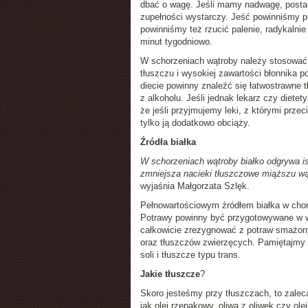
dbać o wagę. Jeśli mamy nadwagę, postara
zupełności wystarczy. Jeść powinniśmy po
powinniśmy też rzucić palenie, radykaln
minut tygodniowo.
W schorzeniach wątroby należy stosować 
tłuszczu i wysokiej zawartości błonnika 
diecie powinny znaleźć się łatwostrawne t
z alkoholu. Jeśli jednak lekarz czy dietet
że jeśli przyjmujemy leki, z którymi przec
tylko ją dodatkowo obciąży.
Źródła białka
W schorzeniach wątroby białko odgrywa is
zmniejsza nacieki tłuszczowe miąższu wąt
wyjaśnia Małgorzata Szlęk.
Pełnowartościowym źródłem białka w chor
Potrawy powinny być przygotowywane w wo
całkowicie zrezygnować z potraw smażony
oraz tłuszczów zwierzęcych. Pamiętajmy t
soli i tłuszcze typu trans.
Jakie tłuszcze
?
Skoro jesteśmy przy tłuszczach, to zalec
jak olej rzepakowy, oliwa z oliwek czy o