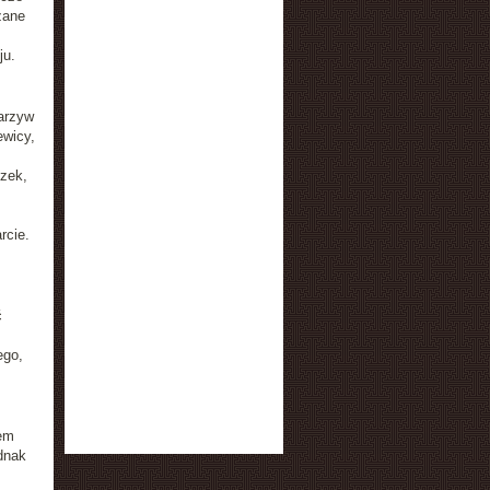
zane
ju.
arzyw
ewicy,
czek,
rcie.
ć
ego,
tem
ednak