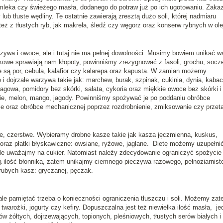
mleka czy świeżego masła, dodanego do potraw już po ich ugotowaniu. Zaka
ub tłuste wędliny. Te ostatnie zawierają zresztą dużo soli, której nadmiaru
ż z tłustych ryb, jak makrela, śledź czy węgorz oraz konserw rybnych w ole
zywa i owoce, ale i tutaj nie ma pełnej dowolności. Musimy bowiem unikać w
kowe sprawiają nam kłopoty, powinniśmy zrezygnować z fasoli, grochu, socz
 są por, cebula, kalafior czy kalarepa oraz kapusta. W zamian możemy
 i dojrzałe warzywa takie jak: marchew, burak, szpinak, cukinia, dynia, kaba
aragowa, pomidory bez skórki, sałata, cykoria oraz miękkie owoce bez skórki i
nie, melon, mango, jagody. Powinniśmy spożywać je po poddaniu obróbce
ie oraz obróbce mechanicznej poprzez rozdrobnienie, zmiksowanie czy przeta
, czerstwe. Wybieramy drobne kasze takie jak kasza jęczmienna, kuskus,
y oraz płatki błyskawiczne: owsiane, ryżowe, jaglane. Dietę możemy uzupełni
le uważajmy na cukier. Natomiast należy zdecydowanie ograniczyć spożycie
 ilość błonnika, zatem unikajmy ciemnego pieczywa razowego, pełnoziarnist
ubych kasz: gryczanej, pęczak.
 ale pamiętać trzeba o konieczności ograniczenia tłuszczu i soli. Możemy za
twarożki, jogurty czy kefiry. Dopuszczalna jest też niewielka ilość masła, j
w żółtych, dojrzewających, topionych, pleśniowych, tłustych serów białych i