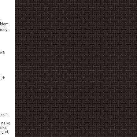
,
nkiem,
roby.
oką
 je
zień;
g na kg
ałka,
ogurt,