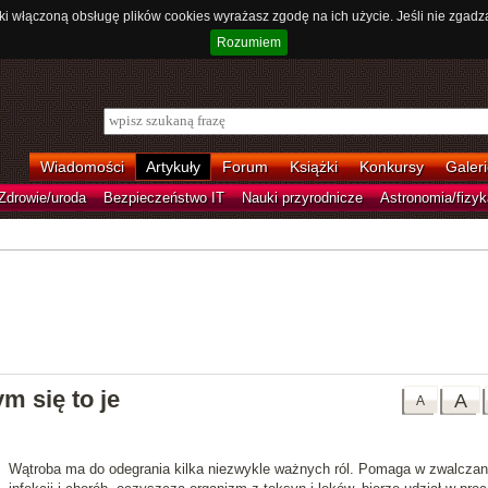
ki włączoną obsługę plików cookies wyrażasz zgodę na ich użycie. Jeśli nie zgadz
Rozumiem
Wiadomości
Artykuły
Forum
Książki
Konkursy
Galeri
Zdrowie/uroda
Bezpieczeństwo IT
Nauki przyrodnicze
Astronomia/fizyk
m się to je
A
A
Wątroba ma do odegrania kilka niezwykle ważnych ról. Pomaga w zwalczan