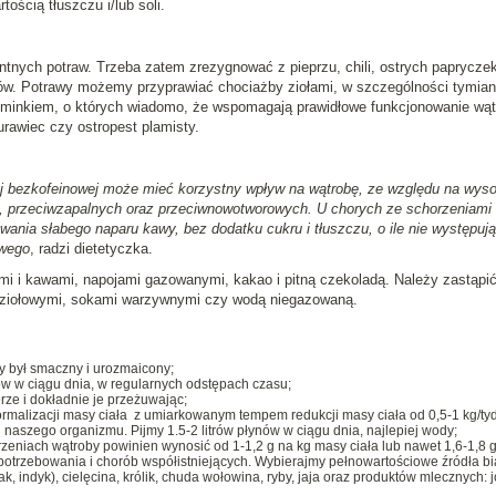
ścią tłuszczu i/lub soli.
tnych potraw. Trzeba zatem zrezygnować z pieprzu, chili, ostrych papryczek
ów. Potrawy możemy przyprawiać chociażby ziołami, w szczególności tymia
minkiem, o których wiadomo, że wspomagają prawidłowe funkcjonowanie wąt
rawiec czy ostropest plamisty.
tej bezkofeinowej może mieć korzystny wpływ na wątrobę, ze względu na wys
, przeciwzapalnych oraz przeciwnowotworowych. U chorych ze schorzeniami
nia słabego naparu kawy, bez dodatku cukru i tłuszczu, o ile nie występują
owego
, radzi dietetyczka.
 i kawami, napojami gazowanymi, kakao i pitną czekoladą. Należy zastąpić
 ziołowymi, sokami warzywnymi czy wodą niegazowaną.
y był smaczny i urozmaicony;
w w ciągu dnia, w regularnych odstępach czasu;
rze i dokładnie je przeżuwając;
rmalizacji masy ciała z umiarkowanym tempem redukcji masy ciała od 0,5-1 kg/tyd
szego organizmu. Pijmy 1.5-2 litrów płynów w ciągu dnia, najlepiej wody;
horzeniach wątroby powinien wynosić od 1-1,2 g na kg masy ciała lub nawet 1,6-1,8 
otrzebowania i chorób współistniejących. Wybierajmy pełnowartościowe źródła bi
 indyk), cielęcina, królik, chuda wołowina, ryby, jaja oraz produktów mlecznych: j