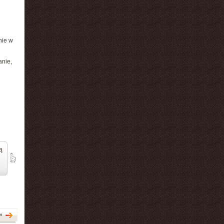
nie w
anie,
ą
»