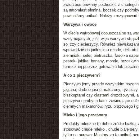
zwierzęce powinny pochodzić z chudego 
są natomiast słonina, boczek czy podroby l
powinniśmy unikać. Należy zrezygnować te
Warzywa i owoce
W diecie wątrobowej dopuszczalne są war
wzdymających, jeśli więc warzywa strącz
soi czy ciecierzycy. Również niewskazane
wprowadzić do jadłospisu młode, delikatne
ziemniaki, seler, pietruszka, fasolka szp
pestek: jabłka, banany, morele, brzoskwi
termicznej poprzez gotowanie lub pieczen
A co z pieczywem?
Pieczywo jemy przede wszystkim pszenne
jaglana, drobne jasne makarony, ryż biał
biszkoptami czy ciastami drożdżowymi, a
pieczywa i grubych kasz zawierające dużą
ciemnych makaronów, ryżu brązowego i gr
Mleko i jego przetwory
Produkty mleczne to dobre źródło białka,
stosować chude mleko , chude białe sery, 
tylko na surowo. Musimy za to unikać seró