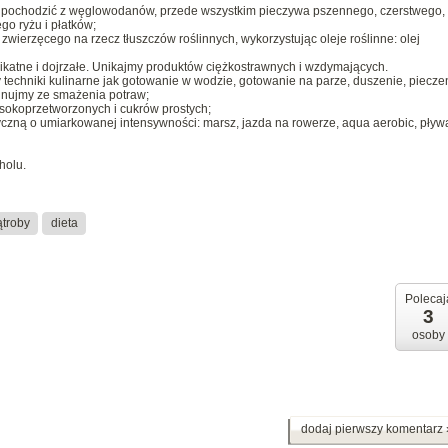
o pochodzić z węglowodanów, przede wszystkim pieczywa pszennego, czerstwego,
go ryżu i płatków;
wierzęcego na rzecz tłuszczów roślinnych, wykorzystując oleje roślinne: olej
katne i dojrzałe. Unikajmy produktów ciężkostrawnych i wzdymających.
techniki kulinarne jak gotowanie w wodzie, gotowanie na parze, duszenie, piecze
ygnujmy ze smażenia potraw;
sokoprzetworzonych i cukrów prostych;
zną o umiarkowanej intensywności: marsz, jazda na rowerze, aqua aerobic, pływ
holu.
troby
dieta
Polecaj
3
osoby
dodaj pierwszy komentarz 