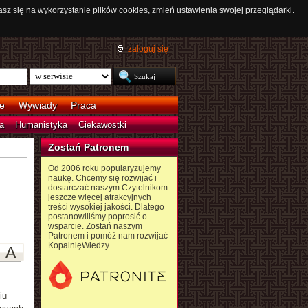
asz się na wykorzystanie plików cookies, zmień ustawienia swojej przeglądarki.
zaloguj się
e
Wywiady
Praca
a
Humanistyka
Ciekawostki
Zostań Patronem
Od 2006 roku popularyzujemy
naukę. Chcemy się rozwijać i
dostarczać naszym Czytelnikom
jeszcze więcej atrakcyjnych
treści wysokiej jakości. Dlatego
postanowiliśmy poprosić o
wsparcie. Zostań naszym
Patronem i pomóż nam rozwijać
KopalnięWiedzy.
A
iu