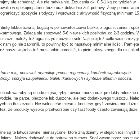
jmy się schudnąć. Ale nie radykalnie. Zrzucenia ok. 0,5-1 kg co tydzień w
woli i w spokojnej atmosferze oraz dokładnie żuć potrawy. Żeby pomóc wątr
ie ograniczyć spożycie słodyczy i wprowadzić aktywność fizyczną minimum 1
dietę lekkostrawną, bogatą w pełnowartościowe białko, z ograniczeniem spo
pokarmowego. Zaleca się spożywać 5-6 niewielkich posiłków, co 2-3 godziny. 
łuszcze, należy też ograniczyć spożycie soli. Najlepiej też całkowicie zrezy
yk nam go nie zabronili, to powinny być to naprawdę minimalne ilości. Pamięt
ież nasza wątroba też musi sobie poradzić, to picie toksycznego dla niej alko
totną rolę, ponieważ stymuluje proces regeneracji komórek wątrobowych,
roby, sprzyja uzupełnieniu białek tkankowych i syntezie albumin osocza
,
obach wątroby są chude mięsa, ryby i owoce morza oraz produkty mleczne i j
dzie, na parze, pieczone lub duszone, ale bez dodatkowego tłuszczu. Nale
ch na tłuszczach. Nie wolno jeść mięsa z konserw, gdyż zawiera ono dużo s
eż, że produkty wysoko przetworzone czy fast foody często zawierają duże i
ane są te łatwostrawne, nienasycone, które znajdziemy w olejach roślinnych t
lej lniany. Należy dodawać je do potraw na surowo. Spożywane przez nas tłus