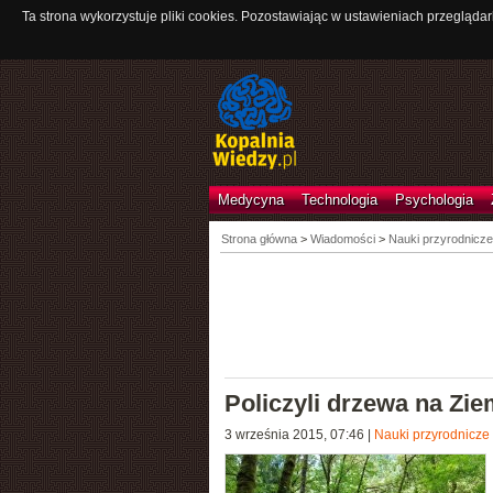
Ta strona wykorzystuje pliki cookies. Pozostawiając w ustawieniach przeglądar
Medycyna
Technologia
Psychologia
Strona główna
>
Wiadomości
>
Nauki przyrodnicze
Policzyli drzewa na Zie
3 września 2015, 07:46
|
Nauki przyrodnicze