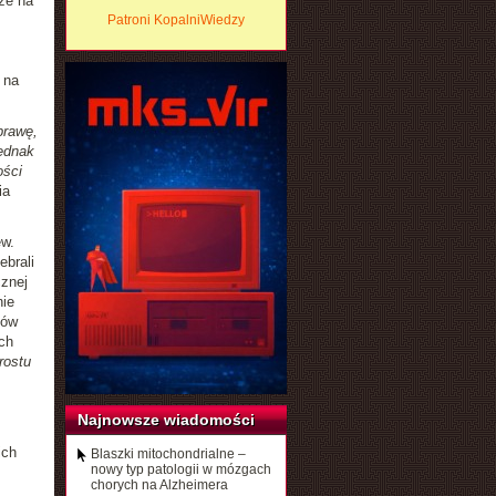
że na
Patroni KopalniWiedzy
 na
prawę,
ednak
ości
ia
ew.
ebrali
cznej
nie
sów
ch
rostu
Najnowsze wiadomości
ich
Blaszki mitochondrialne –
nowy typ patologii w mózgach
chorych na Alzheimera