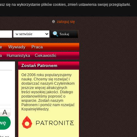
asz się na wykorzystanie plików cookies, zmień ustawienia swojej przeglądarki.
zaloguj się
e
Wywiady
Praca
a
Humanistyka
Ciekawostki
Zostań Patronem
Od 2006 roku popularyzujemy
naukę. Chcemy się rozwijać i
dostarczać naszym Czytelnikom
jeszcze więcej atrakcyjnych
treści wysokiej jakości. Dlatego
postanowiliśmy poprosić o
wsparcie. Zostań naszym
Patronem i pomóż nam rozwijać
KopalnięWiedzy.
A