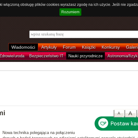
ki włączoną obsługę plików cookies wyrażasz zgodę na ich użycie. Jeśli nie zgadz
Rozumiem
Wiadomości
Artykuły
Forum
Książki
Konkursy
Galeri
Zdrowie/uroda
Bezpieczeństwo IT
Nauki przyrodnicze
Astronomia/fizyk
mi
A
A
Nowa technika polegająca na połączeniu