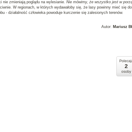
i nie zmieniają poglądu na wylesianie.
Nie mówimy, że wszystko jest w porz
iwnie. W regionach, w których wydawałoby się, że lasy powinny mieć się do
obu - działalność człowieka powoduje kurczenie się zalesionych terenów.
Autor:
Mariusz B
Polecaj
2
osoby