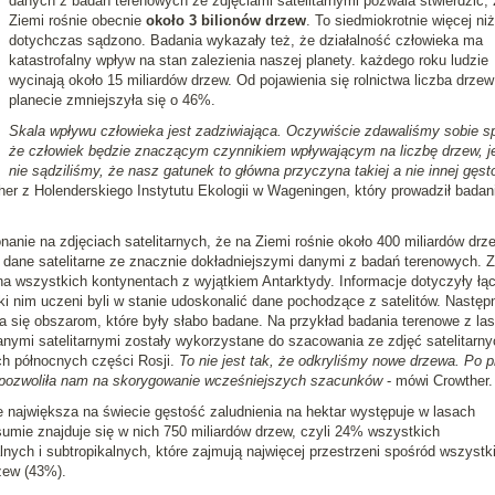
danych z badań terenowych ze zdjęciami satelitarnymi pozwala stwierdzić, 
Ziemi rośnie obecnie
około 3 bilionów drzew
. To siedmiokrotnie więcej niż
dotychczas sądzono. Badania wykazały też, że działalność człowieka ma
katastrofalny wpływ na stan zalezienia naszej planety. każdego roku ludzie
wycinają około 15 miliardów drzew. Od pojawienia się rolnictwa liczba drzew
planecie zmniejszyła się o 46%.
Skala wpływu człowieka jest zadziwiająca. Oczywiście zdawaliśmy sobie s
że człowiek będzie znaczącym czynnikiem wpływającym na liczbę drzew, j
nie sądziliśmy, że nasz gatunek to główna przyczyna takiej a nie innej gęst
er z Holenderskiego Instytutu Ekologii w Wageningen, który prowadził badan
anie na zdjęciach satelitarnych, że na Ziemi rośnie około 400 miliardów drz
i dane satelitarne ze znacznie dokładniejszymi danymi z badań terenowych. Z
a wszystkich kontynentach z wyjątkiem Antarktydy. Informacje dotyczyły łą
ki nim uczeni byli w stanie udoskonalić dane pochodzące z satelitów. Następ
ia się obszarom, które były słabo badane. Na przykład badania terenowe z la
nymi satelitarnymi zostały wykorzystane do szacowania ze zdjęć satelitarny
ch północnych części Rosji.
To nie jest tak, że odkryliśmy nowe drzewa. Po p
a pozwoliła nam na skorygowanie wcześniejszych szacunków
- mówi Crowther.
największa na świecie gęstość zaludnienia na hektar występuje w lasach
umie znajduje się w nich 750 miliardów drzew, czyli 24% wszystkich
nych i subtropikalnych, które zajmują najwięcej przestrzeni spośród wszystk
zew (43%).