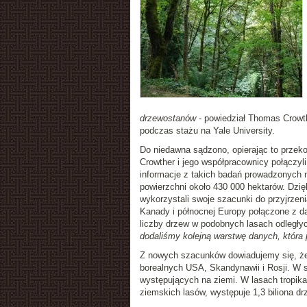
drzewostanów
- powiedział Thomas Crowth
podczas stażu na Yale University.
Do niedawna sądzono, opierając to przekon
Crowther i jego współpracownicy połączyl
informacje z takich badań prowadzonych n
powierzchni około 430 000 hektarów. Dzię
wykorzystali swoje szacunki do przyjrzen
Kanady i północnej Europy połączone z da
liczby drzew w podobnych lasach odległy
dodaliśmy kolejną warstwę danych, któr
Z nowych szacunków dowiadujemy się, że 
borealnych USA, Skandynawii i Rosji. W s
występujących na ziemi. W lasach tropikal
ziemskich lasów, występuje 1,3 biliona dr