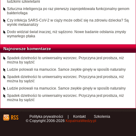
ludzkimi szkieletami
Sztuczna inteligencja po raz pierwszy zaprojektowała funkcjonalny genom
bakteriofaga
Czy infekcja SARS-CoV-2 w ciąży może odbić się na zdrowiu dziecka? Są
wyniki metaanalizy
Dodo widział świat inaczej, niż sądzono. Nowe badanie odsłania zmysły
wymarłego ptaka
Najnowsze komentarze
Spadek dzietności to uniwersalny wzorzec. Przyczyna jest prostsza, niż
można by sądzić
Ludzie polowali na mamucice. Samce zwykle ginęły w sposób naturalny
Spadek dzietności to uniwersalny wzorzec. Przyczyna jest prostsza, niż
można by sądzić
Ludzie polowali na mamucice. Samce zwykle ginęły w sposób naturalny
Spadek dzietności to uniwersalny wzorzec. Przyczyna jest prostsza, niż
można by sądzić
Polityka prywatności
|
Kontakt
Szkolenia
© Copyright 2006-2026
KopalniaWiedzy.pl