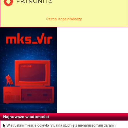
Patroni KopalniWiedzy
Najnowsze wiadomości
W etruskim mieście odkryto rytualną studnię z nienaruszonymi darami i