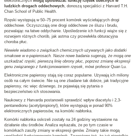
elektronicznych
mogą upośledzać funkcję rzęsek obecnych w
ludzkich drogach oddechowych
, donoszą specjaliści z Harvard T.H.
Chan School of Public Health.
Rzęski występują w 50–75 procent komórek wyściełających drogi
oddechowe. Oczyszczają one drogi oddechowe ze śluzu i brudu,
pozwalając na łatwe oddychanie. Upośledzenie ich funkcji wiąże się z
rozwojem różnych chorób, jak astma czy przewlekła obturacyjna
choroba płuc.
Niewiele wiadomo o związkach chemicznych używanych jako dodatki
smakowe w e-papierosach. Nasze nowe badania sugerują, że mogą one
uszkadzać rzęski, pierwszą linię obrony płuc, poprzez zmianę ekspresji
genu związanego z funkcjonowaniem rzęsek
, mówi profesor Quan Lu.
Elektroniczne papierosy stają się coraz popularne. Używają ich miliony
osób na całym świecie. Nie są one zbadane tak dobrze, jak tradycyjne
papierosy, nic więc dziwnego, że pojawiają się pytania o
bezpieczeństwo ich stosowania.
Naukowcy z Harvarda postanowili sprawdzić wpływ diacetylu i 2,3-
pentanedionu (acetylpropionyl), które występują w ponad 90%
elektronicznych papierosów, na komórki nabłonka.
Komórki nabłonka oskrzeli zostały na 24 godziny wystawione na
działanie obu środków. Analiza wykazała, że po tym czasie w
komórkach zaszły zmiany w ekspresji genów. Zmiany takie mogą
upośledzić funkcjonowanie komórek. Zauważono też, że już niewielkie