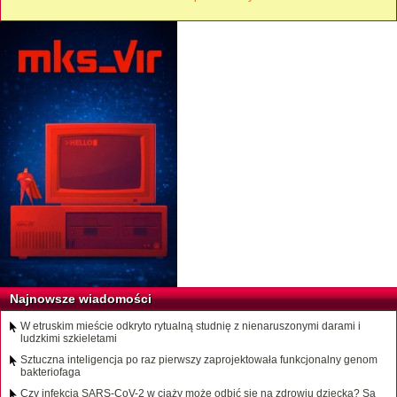
Najnowsze wiadomości
W etruskim mieście odkryto rytualną studnię z nienaruszonymi darami i
ludzkimi szkieletami
Sztuczna inteligencja po raz pierwszy zaprojektowała funkcjonalny genom
bakteriofaga
Czy infekcja SARS-CoV-2 w ciąży może odbić się na zdrowiu dziecka? Są