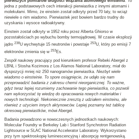
pierwszych pomiarów długości wiązania atomowego einsteinu
. To
jedna z podstawowych cech interakcji pierwiastka z innymi atomami i
molekułami. Mimo, że einstein został odkryty przed 70 laty, to wciąż
niewiele o nim wiadomo. Pierwiastek jest bowiem bardzo trudny do
uzyskania i wysoce radioaktywny.
Einstein został odkryty w 1952 roku przez Alberta Ghiorso w
pozostałościach po wybuchu bomby termojądrowej. W czasie eksplozji
238
253
jądro
U wychwytuje 15 neutronów i powstaje
U, który po emisji 7
253
elektronów zmienia się w
Es.
Zespół naukowy pracujący pod kierunkiem profesor Rebeki Abergel z
LBNL i Stosha Kozimora z Los Alamos National Laboratory, miał do
dyspozycji mniej niż 250 nanogramów pierwiastka.
Niezbyt wiele
wiadomo o einsteinie. To spore osiągnięcie, że udąło się nam
przeprowadzić badania z zakresu chemii nieorganicznej. To ważne,
gdyż teraz lepiej rozumiemy zachowanie tego pierwiastka, co pozwoli
nam wykorzystać tę wiedzę do opracowania nowych materiałów i
nowych technologii. Niekoniecznie zresztą z udziałem einsteinu, ale
również z użyciem innych aktynowców. Lepiej poznamy też tablicę
okresową pierwiastków
, mówi Abergel.
Badania prowadzono w nowoczesnych jednostkach naukowych:
Molecular Foundry w Berkeley Lab i Stanford Synchrotron Radiation
Lightsource w SLAC National Accelerator Laboratory. Wykorzystano
przy tym spektroskopię luminescencyjną i absorpcję rentgenowską.