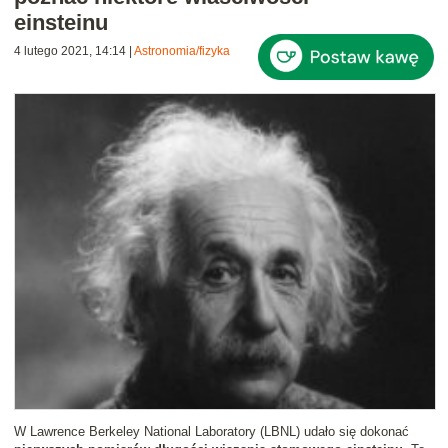
einsteinu
4 lutego 2021, 14:14
|
Astronomia/fizyka
W Lawrence Berkeley National Laboratory (LBNL) udało się dokonać