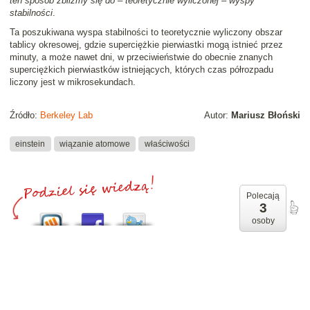
ten sposób zbliżmy się do – teoretycznie wyliczonej – wyspy
stabilności
.
Ta poszukiwana wyspa stabilności to teoretycznie wyliczony obszar
tablicy okresowej, gdzie superciężkie pierwiastki mogą istnieć przez
minuty, a może nawet dni, w przeciwieństwie do obecnie znanych
superciężkich pierwiastków istniejących, których czas półrozpadu
liczony jest w mikrosekundach.
Źródło:
Berkeley Lab
Autor:
Mariusz Błoński
einstein
wiązanie atomowe
właściwości
Polecają
3
osoby