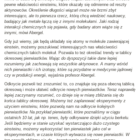
pewne właściwości einsteinu, które okazały się odmienne od reszty
aktynowców.
Określenie długości wiązań może nie brzmi zbyt
interesująco, ale to pierwsza rzecz, którą chcą wiedzieć naukowcy,
badający jak metale łączą się z innymi molekułami. Jaki rodzaj
interakcji chemicznych się pojawia, gdy badany atom wiąże się z
innymi
, mówi Abergel.
Gdy już wiemy, jak będą układały się atomy w molekule zawierającej
einstein, możemy poszukiwać interesujących nas właściwości
chemicznych takich molekuł. Pozwala to też określać trendy w tablicy
okresowej pierwiastków.
Mając do dyspozycji takie dane lepiej
rozumiemy jak zachowują się wszystkie aktynowce. A mamy wśród
nich pierwiastki i ich izotopy, które są przydatne w medycynie jądrowej
czy w produkcji energii
, wyjaśnia profesor Abergel.
Odkrycie pozwoli też zrozumieć to, co znajduje się poza obecną tablicą
okresową i może ułatwić odkrycie nowych pierwiastków.
Teraz naprawdę
lepiej zaczynamy rozumieć, co dzieje się w miarę zbliżania się do
końca tablicy okresowej. Możemy też zaplanować eksperymenty z
użyciem einsteinu, które pozwolą nam na odkrycie kolejnych
pierwiastków. Na przykład pierwiastki, które poznaliśmy w ciągu
ostatnich 10 lat, jak np. tenes, były odkrywane dzięki użyciu berkelu.
Jeśli będziemy w stanie uzyskać wystarczająco dużo czystego
einsteinu, możemy wykorzystać ten pierwiastek jako cel w
eksperymentach, w czasie których wytwarza się nowe pierwiastki. W