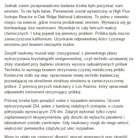
Jednak zanim przeprowadzono badania trzeba było pozyskać sam
einstein. To nie było łatwe. Pierwiastek został wytworzony w High Flux
Isotope Reactor w Oak Ridge National Laboratory. To jedno z niewielu
miejsc na świecie, gdzie można produkować einstein. Wytwarza się go
bombardując kiur neutronami. Wywołuje to cały łańcuch reakcji
chemicznych. I tutaj pojawił się pierwszy problem. Próbka była mocno
zanieczyszona kalifornium. Uzyskanie odpowiedniej ilości czystego
einsteinu jest bowiem niezwykle trudne.
Zespół naukowy musiał więc zrezygnować z pierwotnego planu
wykorzystania krystalografii rentgenowskiej, czyli techniki uznawanej za
złoty standard przy badaniu struktury wysoce radioaktywnych próbek.
Technika to wymaga bowiem otrzymania czystej metalicznej próbki.
Konieczne stało się więc opracowanie nowej techniki badawczej,
pozwalającej na określenie struktury einsteinu w zanieczyszczonej
próbce. Z pomocą przyszli naukowcy z Los Alamos, który opracowali
odpowiedni instrument utrzymujący próbkę.
Później trzeba było poradzić sobie z rozpadem einsteinu. Uczeni
wykorzystywali 254, jeden z bardziej stabilnych izotopów, o czasie
półrozpadu wynoszącym 276 dni. Zdążyli wykonać tylko część
zaplanowanych eksperymentów, gdy doszło do wybuchu pandemii i
laboratorium zostało zamknięte. Gdy naukowcy mogli do niego wrócić,
większość pierwiastka zdążyła już ulec rozpadowi.
Mimo to udało się zmierzyć długość wiązań atomowych oraz określić