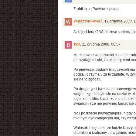
Zrobił to co Pawłow z psami.
wuszczyn-kawaX
,
19 grudnia 2008, 1
A co jest teraz? Wiekszosc spoleczens
boil
,
21 grudnia 2008, 06:57
Mam pewne wątpliwości co to miarodaj
ale wydaje mi się, że eksperyment ma 
Po pierwsze, badany (nauczyciel) ma
godza i otrzymaly za to zaplate. W zwi
sie na to zgodzil.
Po drugie, jest kwestia honorowego 
wogole zgodzilbym sie na udzial w ek
tego, ze mi ktos kaze i ze mu ufam ze 
swiadomi i ze nie powinno lamac sie
No i po trzecie najwazniejsze, nigdy 
mialbym byc zadajacym bol, czy otrz
Wniosek z tego taki, ze ludzie ktorzy 
charakteru (zalozmy ze w jakims niewi