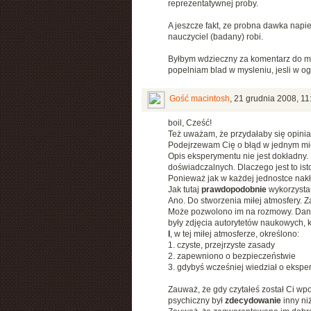
reprezentatywnej proby.
A jeszcze fakt, ze probna dawka napie
nauczyciel (badany) robi.
Byłbym wdzieczny za komentarz do mo
popelniam blad w mysleniu, jesli w og
Gość macintosh
,
21 grudnia 2008, 11
boil, Cześć!
Też uważam, że przydałaby się opinia
Podejrzewam Cię o błąd w jednym mi
Opis eksperymentu nie jest dokładny. 
doświadczalnych. Dlaczego jest to ist
Ponieważ jak w każdej jednostce nakła
Jak tutaj
prawdopodobnie
wykorzysta
Ano. Do stworzenia miłej atmosfery. Z
Może pozwolono im na rozmowy. Dano 
były zdjęcia autorytetów naukowych, k
I
, w tej miłej atmosferze, określono:
1. czyste, przejrzyste zasady
2. zapewniono o bezpieczeństwie
3. gdybyś wcześniej wiedział o eksper
Zauważ, że gdy czytałeś został Ci wpo
psychiczny był
zdecydowanie
inny ni