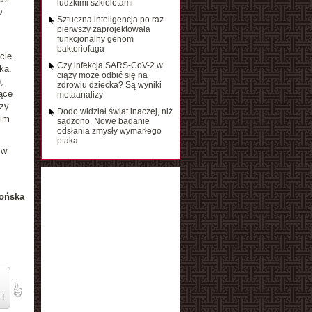
ludzkimi szkieletami
o
Sztuczna inteligencja po raz
pierwszy zaprojektowała
funkcjonalny genom
bakteriofaga
cie.
Czy infekcja SARS-CoV-2 w
ka.
ciąży może odbić się na
,
zdrowiu dziecka? Są wyniki
ące
metaanalizy
rzy
Dodo widział świat inaczej, niż
 im
sądzono. Nowe badanie
odsłania zmysły wymarłego
ptaka
 w
ońska
 !