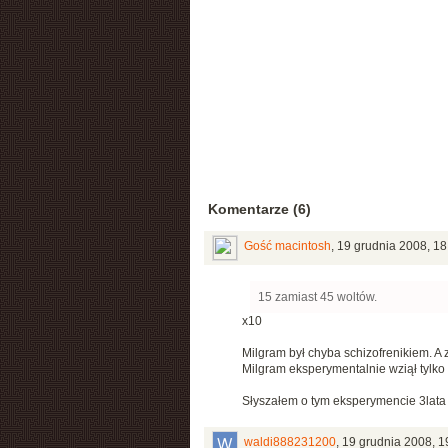
Komentarze (6)
Gość macintosh
,
19 grudnia 2008, 18
15 zamiast 45 woltów.
x10
Milgram był chyba schizofrenikiem. A 
Milgram eksperymentalnie wziął tylko
Słyszałem o tym eksperymencie 3lata tem
waldi888231200
,
19 grudnia 2008, 1