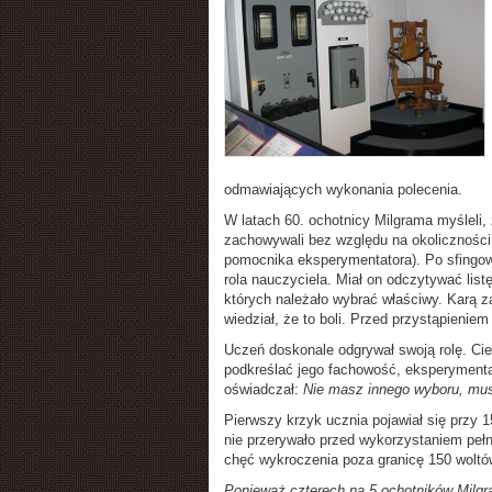
odmawiających wykonania polecenia.
W latach 60. ochotnicy Milgrama myśleli,
zachowywali bez względu na okoliczności.
pomocnika eksperymentatora). Po sfingo
rola nauczyciela. Miał on odczytywać lis
których należało wybrać właściwy. Karą z
wiedział, że to boli. Przed przystąpienie
Uczeń doskonale odgrywał swoją rolę. Cierp
podkreślać jego fachowość, eksperymenta
oświadczał:
Nie masz innego wyboru, musi
Pierwszy krzyk ucznia pojawiał się przy 1
nie przerywało przed wykorzystaniem peł
chęć wykroczenia poza granicę 150 woltów
Ponieważ czterech na 5 ochotników Milgr