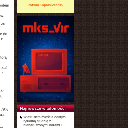
rodem
Patroni KopalniWiedzy
ów.
 że
t
e do
 z
tórą
a zaś
 z
ał
cu
Najnowsze wiadomości
, 79%
era
W etruskim mieście odkryto
rytualną studnię z
nienaruszonymi darami i
ań