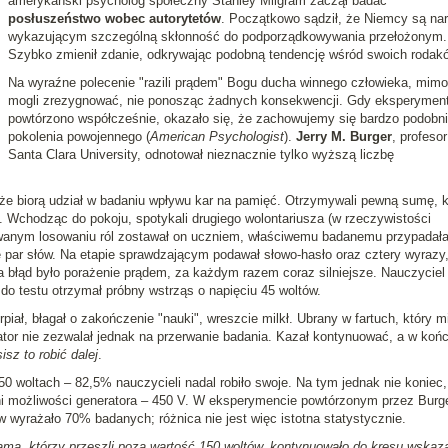
amerykański psycholog społeczny Stanley Milgram zaczął badać
posłuszeństwo wobec autorytetów
. Początkowo sądził, że Niemcy są na
wykazującym szczególną skłonność do podporządkowywania przełożonym.
Szybko zmienił zdanie, odkrywając podobną tendencję wśród swoich rodak
Na wyraźne polecenie "razili prądem" Bogu ducha winnego człowieka, mimo
mogli zrezygnować, nie ponosząc żadnych konsekwencji. Gdy eksperymen
powtórzono współcześnie, okazało się, że zachowujemy się bardzo podobni
pokolenia powojennego (
American Psychologist
).
Jerry M. Burger
, profesor
Santa Clara University, odnotował nieznacznie tylko wyższą liczbę
 że biorą udział w badaniu wpływu kar na pamięć. Otrzymywali pewną sumę, k
 Wchodząc do pokoju, spotykali drugiego wolontariusza (w rzeczywistości
wanym losowaniu ról zostawał on uczniem, właściwemu badanemu przypadał
tę par słów. Na etapie sprawdzającym podawał słowo-hasło oraz cztery wyrazy,
a błąd było porażenie prądem, za każdym razem coraz silniejsze. Nauczyciel
m do testu otrzymał próbny wstrząs o napięciu 45 woltów.
iał, błagał o zakończenie "nauki", wreszcie milkł. Ubrany w fartuch, który mi
tor nie zezwalał jednak na przerwanie badania. Kazał kontynuować, a w koń
sz to robić dalej
.
50 woltach – 82,5% nauczycieli nadal robiło swoje. Na tym jednak nie koniec
ni możliwości generatora – 450 V. W eksperymencie powtórzonym przez Burg
 wyrażało 70% badanych; różnica nie jest więc istotna statystycznie.
ama, którzy przeszli poza wartość 150 woltów, kontynuowało do kresu wskaz