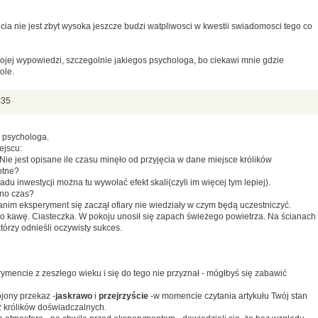
cia nie jest zbyt wysoka jeszcze budzi watpliwosci w kwestii swiadomosci tego co
jej wypowiedzi, szczegolnie jakiegos psychologa, bo ciekawi mnie gdzie
ole.
:35
 psychologa.
ejscu:
Nie jest opisane ile czasu minęło od przyjęcia w dane miejsce królików
otne?
du inwestycji można tu wywołać efekt skali(czyli im więcej tym lepiej).
no czas?
anim eksperyment się zaczął ofiary nie wiedziały w czym będą uczestniczyć.
kawę. Ciasteczka. W pokoju unosił się zapach świeżego powietrza. Na ścianach
tórzy odnieśli oczywisty sukces.
ymencie z zeszłego wieku i się do tego nie przyznał - mógłbyś się zabawić
jony przekaz -
jaskrawo
i
przejrzyście
-w momencie czytania artykułu Twój stan
ż królików doświadczalnych.