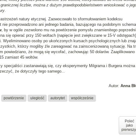
ej granicznej liczbie, można z dużym prawdopodobieństwem wnioskować o jeg
ury
.
zastrzeżeń natury etycznej. Zaowocowało to sformułowaniem kodeksu
t nie przeprowadzono ani jednego badania, bazującego na podobnym schema
w
, by w ogóle zezwolono mu na powtórzenie pomysłu znamienitego poprzedni
a się opierać przy 150 woltach (napięcie jest zwiększane w 15-V odstępach)
ści. Wyeliminowano osoby po ukończonych kursach psychologicznych lub znaj
ystkich, którzy mogliby źle zareagować na zainscenizowaną sytuację. Na t
m powiedziano, że mogą się wycofać, zachowując 50 dolarów. Zaaplikowano
 15 zamiast 45 woltów.
y specjaliści zastanawiają się, czy eksperymenty Milgrama i Burgera można
zeczyć, że dotyczyły tego samego...
Autor:
Anna Bł
powtórzenie
uległość
autorytet
współcześnie
Poleć
jako
pierwszy