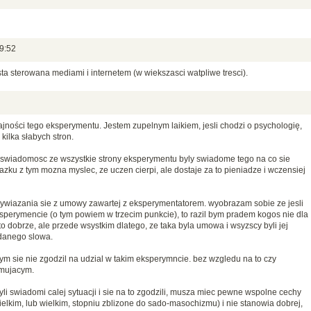
9:52
ta sterowana mediami i internetem (w wiekszasci watpliwe tresci).
ności tego eksperymentu. Jestem zupelnym laikiem, jesli chodzi o psychologię,
kilka słabych stron.
 swiadomosc ze wszystkie strony eksperymentu byly swiadome tego na co sie
azku z tym mozna myslec, ze uczen cierpi, ale dostaje za to pieniadze i wczensiej
wywiazania sie z umowy zawartej z eksperymentatorem. wyobrazam sobie ze jesli
sperymencie (o tym powiem w trzecim punkcie), to razil bym pradem kogos nie dla
to dobrze, ale przede wsystkim dlatego, ze taka byla umowa i wsyzscy byli jej
 danego slowa.
bym sie nie zgodzil na udzial w takim eksperymncie. bez wzgledu na to czy
ymujacym.
byli swiadomi calej sytuacji i sie na to zgodzili, musza miec pewne wspolne cechy
elkim, lub wielkim, stopniu zblizone do sado-masochizmu) i nie stanowia dobrej,