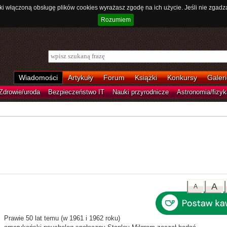
ki włączoną obsługę plików cookies wyrażasz zgodę na ich użycie. Jeśli nie zgadz
Rozumiem
Wiadomości
Artykuły
Forum
Książki
Konkursy
Galeri
Zdrowie/uroda
Bezpieczeństwo IT
Nauki przyrodnicze
Astronomia/fizyk
A
A
Prawie 50 lat temu (w 1961 i 1962 roku)