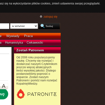
asz się na wykorzystanie plików cookies, zmień ustawienia swojej przeglądarki.
zaloguj się
e
Wywiady
Praca
a
Humanistyka
Ciekawostki
Zostań Patronem
Od 2006 roku popularyzujemy
naukę. Chcemy się rozwijać i
dostarczać naszym Czytelnikom
jeszcze więcej atrakcyjnych
treści wysokiej jakości. Dlatego
postanowiliśmy poprosić o
wsparcie. Zostań naszym
Patronem i pomóż nam rozwijać
KopalnięWiedzy.
A