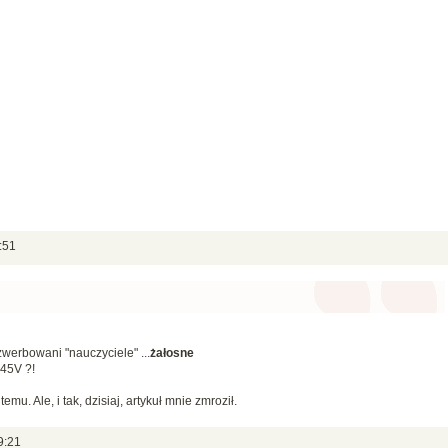
:51
zwerbowani "nauczyciele" ...
żałosne
 45V ?!
u. Ale, i tak, dzisiaj, artykuł mnie zmroził.
9:21