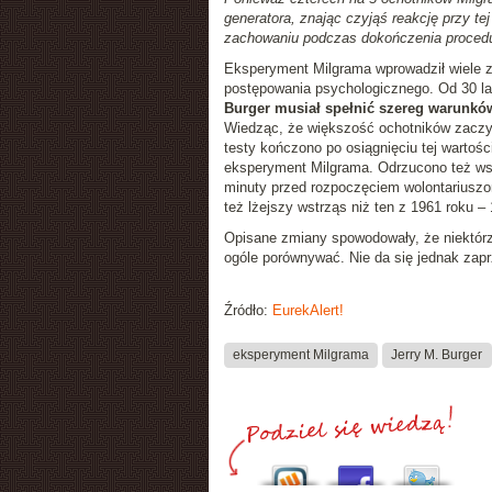
generatora, znając czyjąś reakcję przy t
zachowaniu podczas dokończenia proced
Eksperyment Milgrama wprowadził wiele 
postępowania psychologicznego. Od 30 la
Burger musiał spełnić szereg warunkó
Wiedząc, że większość ochotników zaczyn
testy kończono po osiągnięciu tej warto
eksperyment Milgrama. Odrzucono też wsz
minuty przed rozpoczęciem wolontariuszo
też lżejszy wstrząs niż ten z 1961 roku –
Opisane zmiany spowodowały, że niektórz
ogóle porównywać. Nie da się jednak zapr
Źródło:
EurekAlert!
eksperyment Milgrama
Jerry M. Burger