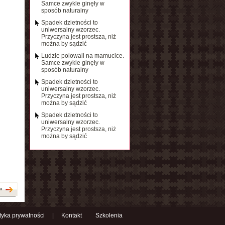
Samce zwykle ginęły w
sposób naturalny
Spadek dzietności to
uniwersalny wzorzec.
Przyczyna jest prostsza, niż
można by sądzić
Ludzie polowali na mamucice.
Samce zwykle ginęły w
sposób naturalny
Spadek dzietności to
uniwersalny wzorzec.
Przyczyna jest prostsza, niż
można by sądzić
Spadek dzietności to
uniwersalny wzorzec.
Przyczyna jest prostsza, niż
można by sądzić
»
ityka prywatności
|
Kontakt
Szkolenia