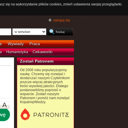
asz się na wykorzystanie plików cookies, zmień ustawienia swojej przeglądarki.
zaloguj się
e
Wywiady
Praca
a
Humanistyka
Ciekawostki
Zostań Patronem
Od 2006 roku popularyzujemy
naukę. Chcemy się rozwijać i
dostarczać naszym Czytelnikom
jeszcze więcej atrakcyjnych
treści wysokiej jakości. Dlatego
postanowiliśmy poprosić o
wsparcie. Zostań naszym
Patronem i pomóż nam rozwijać
KopalnięWiedzy.
A