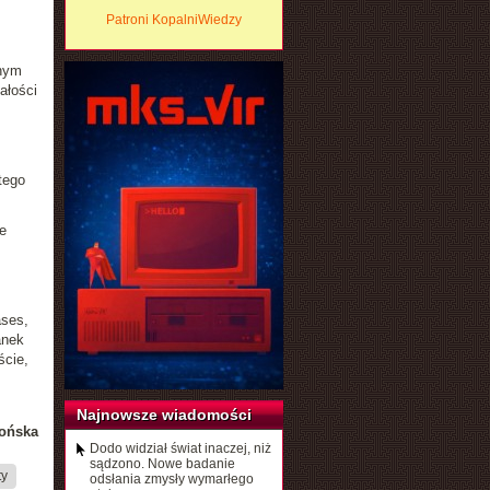
Patroni KopalniWiedzy
snym
ałości
tego
e
z
ases,
anek
ście,
Najnowsze wiadomości
ońska
Dodo widział świat inaczej, niż
sądzono. Nowe badanie
ty
odsłania zmysły wymarłego