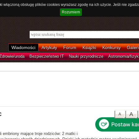
ki włączoną obsługę plików cookies wyrażasz zgodę na ich użycie. Jeśli nie zgadz
Rozumiem
Wiadomości
Artykuły
Forum
Książki
Konkursy
Galeri
Zdrowie/uroda
Bezpieczeństwo IT
Nauki przyrodnicze
Astronomia/fizyk
c
A
A
li embriony mające
troje rodziców
: 2 matki i