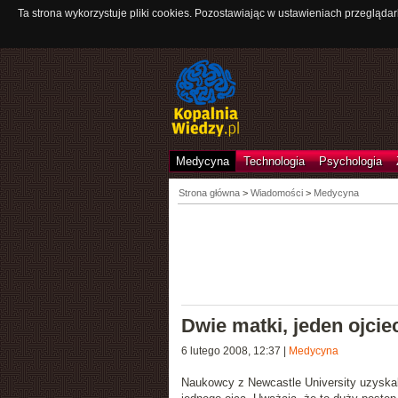
Ta strona wykorzystuje pliki cookies. Pozostawiając w ustawieniach przeglądar
Medycyna
Technologia
Psychologia
Strona główna
>
Wiadomości
>
Medycyna
Dwie matki, jeden ojcie
6 lutego 2008, 12:37
|
Medycyna
Naukowcy z Newcastle University uzyska