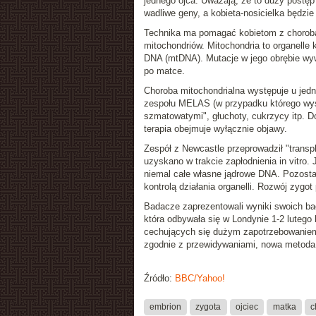
jednego ojca. Uważają, że to duży postę
wadliwe geny, a kobieta-nosicielka będzi
Technika ma pomagać kobietom z
chorob
mitochondriów. Mitochondria to organell
DNA (mtDNA). Mutacje w jego obrębie wywo
po matce.
Choroba mitochondrialna występuje u jed
zespołu MELAS (w przypadku którego wyst
szmatowatymi", głuchoty, cukrzycy itp. Do
terapia obejmuje wyłącznie objawy.
Zespół z Newcastle przeprowadził
"transp
uzyskano w trakcie zapłodnienia
in vitro
. 
niemal całe własne jądrowe DNA. Pozostaw
kontrolą działania organelli. Rozwój zygot
Badacze zaprezentowali wyniki swoich ba
która odbywała się w Londynie 1-2 lutego 
cechujących się dużym zapotrzebowaniem 
zgodnie z przewidywaniami, nowa metoda t
Źródło:
BBC/Yahoo!
embrion
zygota
ojciec
matka
c