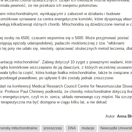
p w leczeniu chorób dziedzicznych. Dzięki ich metodzie można wyeliminować
e miała pewność, że nie przekaże ich swojemu potomstwu.
ami mitochondrialnymi
, wynikającymi z zaburzeń w działaniu i budowie
e komórkowe uznawane za centra energetyczne komórki, które dysponują wła
łują kilkadziesiąt różnych chorób. Mitochondria są dziedziczone niemal w c
nej osoby na 6500, czasami wspomina się o 5000. Może przyjmować postać
ępują epizody udaropodobne), padaczki mioklonicznej z tzw. "włóknami
 tej pory nie udało się, niestety, opracować skutecznych metod leczenia, dla
lantację mitochondriów"
. Zabieg dotyczył 10 zygot z poważnymi wadami, któr
Jądra komórkowe wszczepiano do jaj dawczyni, z których wcześniej usuwano
ała tylko ta część, która koduje białka mitochondrialne, także te związane 
 przebiegał prawidłowo, po upływie 6 dni zostały jednak zniszczone.
dań na konferencji Medical Research Council Centre for Neuromuscular Dise
br. Profesor
Paul Chinnery
podkreśla, że choroby mitochondrialne dotyczą tk
energetycznym, czyli m.in. serca, układu nerwowego czy mięśni. Na szczę
erapeutyczna ma być dostępna w ciągu kilku lat, a nie dekad.
Autor:
Anna Bł
horoby mitochondrialne
przeszczep
DNA
mutacje
Newcastle Universi