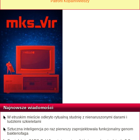
Patroni KopalniWiedzy
Najnowsze wiadomości
W etruskim mieście odkryto rytualną studnię z nienaruszonymi darami i
ludzkimi szkieletami
Sztuczna inteligencja po raz pierwszy zaprojektowała funkcjonalny genom
bakteriofaga