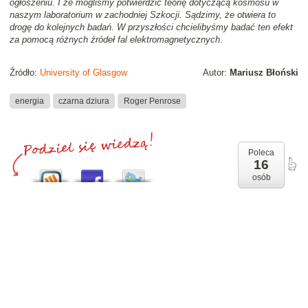
ogłoszeniu. I że mogliśmy potwierdzić teorię dotyczącą kosmosu w
naszym laboratorium w zachodniej Szkocji. Sądzimy, że otwiera to
drogę do kolejnych badań. W przyszłości chcielibyśmy badać ten efekt
za pomocą różnych źródeł fal elektromagnetycznych
.
Źródło:
University of Glasgow
Autor:
Mariusz Błoński
energia
czarna dziura
Roger Penrose
Poleca
16
osób