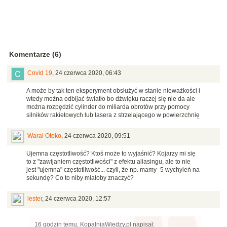
Komentarze (6)
Covid 19
,
24 czerwca 2020, 06:43
A może by tak ten eksperyment obsłużyć w stanie nieważkości i
wtedy można odbijać światło bo dźwięku raczej się nie da ale
można rozpędzić cylinder do miliarda obrotów przy pomocy
silników rakietowych lub lasera z strzelającego w powierzchnię
Warai Otoko
,
24 czerwca 2020, 09:51
Ujemna częstotliwość? Ktoś może to wyjaśnić? Kojarzy mi się
to z "zawijaniem częstotliwości" z efektu aliasingu, ale to nie
jest "ujemna" częstotliwość... czyli, że np. mamy -5 wychyleń na
sekundę? Co to niby miałoby znaczyć?
lester
,
24 czerwca 2020, 12:57
16 godzin temu, KopalniaWiedzy.pl napisał: