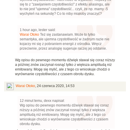
się to z "zawijaniem częstotliwości" z efektu aliasingu, ale
to nie jest "ujemna" częstotliwość... czyli, że np. mamy -5
wychyleń na sekundę? Co to niby miałoby znaczyć?
1 hour ago, lester said:
Warai Otoko
Też się zastanawiam. Może to tylko
semantyka, ale ujemna częstotliwość w żadnym razie nie
kojarzy mi się z pobraniem energii z ośrodka. Wręcz
przeciwnie, przez analogię sugeruje raczej jej oddanie.
Wg opisu do pewnego momentu dźwięk stawał się coraz niższy
a później znów zaczynał rosnąć tylko z większa amplitudą niż
emitowany. Mogę się mylić, ale z tego co wnioskuje chodzi o
wyrównanie częstotliwości z czasem obrotu dysku.
Warai Otoko
,
24 czerwca 2020, 14:53
12 minut temu, dexx napisał:
Wg opisu do pewnego momentu dźwięk stawał się coraz
niższy a później znów zaczynał rosnąć tylko z większa
amplitudą niż emitowany. Mogę się mylić, ale z tego co
wnioskuje chodzi o wyrównanie częstotliwości z czasem
obrotu dysku.