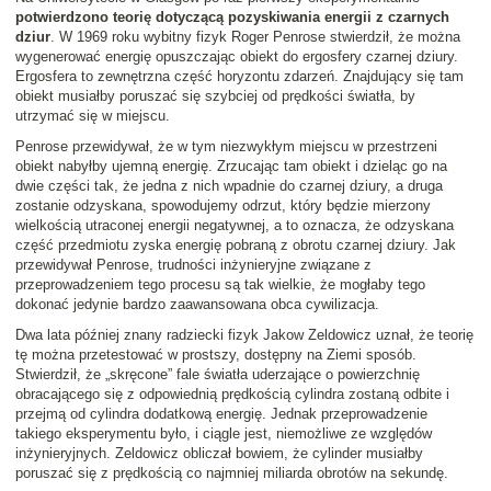
potwierdzono teorię dotyczącą pozyskiwania energii z czarnych
dziur
. W 1969 roku wybitny fizyk Roger Penrose stwierdził, że można
wygenerować energię opuszczając obiekt do ergosfery czarnej dziury.
Ergosfera to zewnętrzna część horyzontu zdarzeń. Znajdujący się tam
obiekt musiałby poruszać się szybciej od prędkości światła, by
utrzymać się w miejscu.
Penrose przewidywał, że w tym niezwykłym miejscu w przestrzeni
obiekt nabyłby ujemną energię. Zrzucając tam obiekt i dzieląc go na
dwie części tak, że jedna z nich wpadnie do czarnej dziury, a druga
zostanie odzyskana, spowodujemy odrzut, który będzie mierzony
wielkością utraconej energii negatywnej, a to oznacza, że odzyskana
część przedmiotu zyska energię pobraną z obrotu czarnej dziury. Jak
przewidywał Penrose, trudności inżynieryjne związane z
przeprowadzeniem tego procesu są tak wielkie, że mogłaby tego
dokonać jedynie bardzo zaawansowana obca cywilizacja.
Dwa lata później znany radziecki fizyk Jakow Zeldowicz uznał, że teorię
tę można przetestować w prostszy, dostępny na Ziemi sposób.
Stwierdził, że „skręcone” fale światła uderzające o powierzchnię
obracającego się z odpowiednią prędkością cylindra zostaną odbite i
przejmą od cylindra dodatkową energię. Jednak przeprowadzenie
takiego eksperymentu było, i ciągle jest, niemożliwe ze względów
inżynieryjnych. Zeldowicz obliczał bowiem, że cylinder musiałby
poruszać się z prędkością co najmniej miliarda obrotów na sekundę.