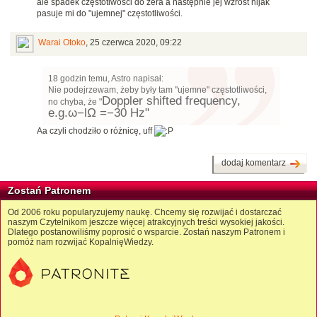
ale spadek częstotlwości do zera a następnie jej wzrost nijak
pasuje mi do "ujemnej" częstotliwości.
Warai Otoko
,
25 czerwca 2020, 09:22
18 godzin temu, Astro napisał:
Nie podejrzewam, żeby były tam "ujemne" częstotliwości,
Doppler shifted frequency,
no chyba, że "
e.g.
ω
−
l
Ω =
−
30 Hz"
Aa czyli chodziło o różnicę, uff
dodaj komentarz
Zostań Patronem
Od 2006 roku popularyzujemy naukę. Chcemy się rozwijać i dostarczać
naszym Czytelnikom jeszcze więcej atrakcyjnych treści wysokiej jakości.
Dlatego postanowiliśmy poprosić o wsparcie. Zostań naszym Patronem i
pomóż nam rozwijać KopalnięWiedzy.