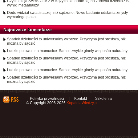
Czy infekcja SARS-CoV-2 w ciąży może odbić się na zdrowiu dziecka? Są
wyniki metaanalizy
Dodo widział świat inaczej, niż sądzono. Nowe badanie odsłania zmysły
wymarłego ptaka
Najnowsze komentarze
Spadek dzietności to uniwersalny wzorzec. Przyczyna jest prostsza, niż
można by sądzić
Ludzie polowali na mamucice. Samce zwykle ginęły w sposób naturalny
Spadek dzietności to uniwersalny wzorzec. Przyczyna jest prostsza, niż
można by sądzić
Ludzie polowali na mamucice. Samce zwykle ginęły w sposób naturalny
Spadek dzietności to uniwersalny wzorzec. Przyczyna jest prostsza, niż
można by sądzić
Polityka prywatności
|
Kontakt
Szkolenia
© Copyright 2006-2026
KopalniaWiedzy.pl