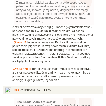
Zrzucając tam obiekt i dzieląc go na dwie części tak, że
jedna z nich wpadnie do czarnej dziury, a druga zostanie
odzyskana, spowodujemy odrzut, który będzie mierzony
wielkością utraconej energii negatywnej, a to oznacza, że
odzyskana część przedmiotu zyska energię pobraną z
obrotu czarnej dziury.
A czy choć zrównoważy energię utraconą (wypromieniowaną)
podczas opadania w kierunku czarnej dziury? Opadanie
materii w studnię grawitacyjną BH to, o ile się nie mylę, jeden z
najwydajniejszych znanych procesów energetycznych.
@Covid 19
login mówi wszystko. Kartka i długopis w dłoń i
policz sobie prędkość liniową powierzchni cylindra fi=30mm,
siłę odśrodkową oraz potrzebną energię. Nie zapomnij też o
efektach relatywistycznych. A potem poszukaj np. na youtube
światowych rekordów (podpowiem: RPM). Bardziej zgryźliwy
nie będę, bo tutaj nie wypada.
@Warai Otoko
Też się zastanawiam. Może to tylko semantyka,
ale ujemna częstotliwość w żadnym razie nie kojarzy mi się z
pobraniem energii z ośrodka. Wręcz przeciwnie, przez
analogię sugeruje raczej jej oddanie.
dexx
,
24 czerwca 2020, 14:40
4 hours ago, Warai Otoko said:
Ujemna częstotliwość? Ktoś może to wyjaśnić? Kojarzy mi