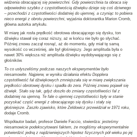
widzenia obracającej się powierzchni. Gdy powierzchnia ta obraca się
odpowiednio szybko z częstotliwością dźwięku dzieje się coś dziwnego
– przechodzi z częstotliwości dodatniej do ujemnej, a czyniąc to pobiera
nieco energii z obrotu powierzchni
, wyjaśnia doktorantka Marion Cromb,
główna autorka artykułu.
W miarę jak rosła prędkość obrotowa obracającego się dysku, ton
dźwięku stawał się coraz niższy, aż w końcu nie było go słychać.
Później znowu zaczął rosnąć, aż do momentu, gdy miał tę samą
wysokość co wcześniej, ale był głośniejszy. Jego amplituda była o
nawet 30% większa niż amplituda dźwięku wydobywającego się z
głośników.
To co usłyszeliśmy podczas naszych eksperymentów było
niesamowite. Najpierw, w wyniku działania efektu Dopplera
częstotliwość fal dźwiękowych zmniejszała się w miarę zwiększania
prędkości obrotowej dysku i spadła do zera. Później znowu pojawił się
dźwięk. Stało się tak, gdyż doszło do zmiany częstotliwości fal z
dodatniej na ujemną. Te fale o ujemnej częstotliwości były w stanie
pozyskać część energii z obracającego się dysku i stały się
głośniejsze. Zaszło zjawisko, które Zeldowicz przewidział w 1971 roku
,
dodaje Cromb.
Współautor badań, profesor Daniele Faccio, stwierdza:
jesteśmy
niesamowicie podekscytowani faktem, że mogliśmy eksperymentalnie
potwierdzić jedną z najdziwniejszych hipotez fizycznych pół wieku po jej