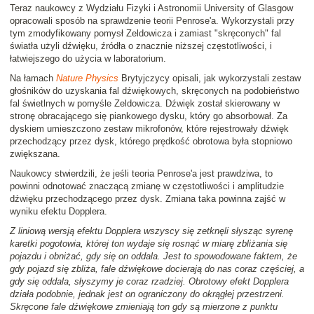
Teraz naukowcy z Wydziału Fizyki i Astronomii University of Glasgow
opracowali sposób na sprawdzenie teorii Penrose'a. Wykorzystali przy
tym zmodyfikowany pomysł Zeldowicza i zamiast "skręconych" fal
światła użyli dźwięku, źródła o znacznie niższej częstotliwości, i
łatwiejszego do użycia w laboratorium.
Na łamach
Nature Physics
Brytyjczycy opisali, jak wykorzystali zestaw
głośników do uzyskania fal dźwiękowych, skręconych na podobieństwo
fal świetlnych w pomyśle Zeldowicza. Dźwięk został skierowany w
stronę obracającego się piankowego dysku, który go absorbował. Za
dyskiem umieszczono zestaw mikrofonów, które rejestrowały dźwięk
przechodzący przez dysk, którego prędkość obrotowa była stopniowo
zwiększana.
Naukowcy stwierdzili, że jeśli teoria Penrose'a jest prawdziwa, to
powinni odnotować znaczącą zmianę w częstotliwości i amplitudzie
dźwięku przechodzącego przez dysk. Zmiana taka powinna zajść w
wyniku efektu Dopplera.
Z liniową wersją efektu Dopplera wszyscy się zetknęli słysząc syrenę
karetki pogotowia, której ton wydaje się rosnąć w miarę zbliżania się
pojazdu i obniżać, gdy się on oddala. Jest to spowodowane faktem, że
gdy pojazd się zbliża, fale dźwiękowe docierają do nas coraz częściej, a
gdy się oddala, słyszymy je coraz rzadziej. Obrotowy efekt Dopplera
działa podobnie, jednak jest on ograniczony do okrągłej przestrzeni.
Skręcone fale dźwiękowe zmieniają ton gdy są mierzone z punktu