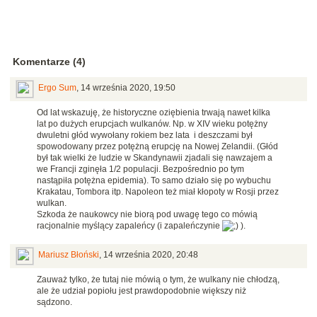
Komentarze (4)
Ergo Sum
,
14 września 2020, 19:50
Od lat wskazuję, że historyczne oziębienia trwają nawet kilka
lat po dużych erupcjach wulkanów. Np. w XIV wieku potężny
dwuletni głód wywołany rokiem bez lata i deszczami był
spowodowany przez potężną erupcję na Nowej Zelandii. (Głód
był tak wielki że ludzie w Skandynawii zjadali się nawzajem a
we Francji zginęła 1/2 populacji. Bezpośrednio po tym
nastąpiła potężna epidemia). To samo działo się po wybuchu
Krakatau, Tombora itp. Napoleon też miał kłopoty w Rosji przez
wulkan.
Szkoda że naukowcy nie biorą pod uwagę tego co mówią
racjonalnie myślący zapaleńcy (i zapaleńczynie
).
Mariusz Błoński
,
14 września 2020, 20:48
Zauważ tylko, że tutaj nie mówią o tym, że wulkany nie chłodzą,
ale że udział popiołu jest prawdopodobnie większy niż
sądzono.