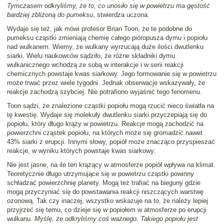
Tymczasem odkryliśmy, że to, co unosiło się w powietrzu ma gęstość
bardziej zbliżoną do pumeksu
, stwierdza uczona.
Wydaje się też, jak mówi profesor Brian Toon, że te podobne do
pumeksu cząstki zmieniają chemię całego pióropusza dymu i popiołu
nad wulkanem. Wiemy, że wulkany wyrzucają duże ilości dwutlenku
siarki. Wielu naukowców sądziło, że różne składniki dymu
wulkanicznego wchodzą ze sobą w interakcje i w serii reakcji
chemicznych powstaje kwas siarkowy. Jego formowanie się w powietrzu
może trwać przez wiele tygodni. Jednak obserwacje wskazywały, że
reakcje zachodzą szybciej. Nie potrafiono wyjaśnić tego fenomenu.
Toon sądzi, że znalezione cząstki popiołu mogą rzucić nieco światła na
tę kwestię. Wydaje się molekuły dwutlenku siarki przyczepiają się do
popiołu, który długo krąży w powietrzu. Reakcje mogą zachodzić na
powierzchni cząstek popiołu, na których może się gromadzić nawet
43% siarki z erupcji. Innymi słowy, popiół może znacząco przyspieszać
reakcje, w wyniku których powstaje kwas siarkowy.
Nie jest jasne, na ile ten krążący w atmosferze popiół wpływa na klimat.
Teoretycznie długo utrzymujące się w powietrzu cząstki powinny
schładzać powierzchnię planety. Mogą też trafiać na bieguny gdzie
mogą przyczyniać się do powstawania reakcji niszczących warstwę
ozonową. Tak czy inaczej, wszystko wskazuje na to, że należy lepiej
przyjrzeć się temu, co dzieje się w popiołem w atmosferze po erupcji
wulkanu.
Myślę, że odkryliśmy coś ważnego. Takiego popiołu jest