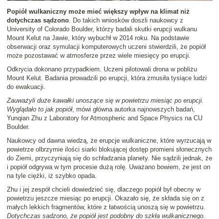
Popiół wulkaniczny może mieć większy wpływ na klimat niż
dotychczas sądzono
. Do takich wniosków doszli naukowcy z
University of Colorado Boulder, którzy badali skutki erupcji wulkanu
Mount Kelut na Jawie, który wybuchł w 2014 roku. Na podstawie
obserwacji oraz symulacji komputerowych uczeni stwierdzili, że popiół
może pozostawać w atmosferze przez wiele miesięcy po erupcji.
Odkrycia dokonano przypadkiem. Uczeni pilotowali drona w pobliżu
Mount Kelut. Badania prowadzili po erupcji, która zmusiła tysiące ludzi
do ewakuacji.
Zauważyli duże kawałki unoszące się w powietrzu miesiąc po erupcji.
Wyglądało to jak popiół
, mówi główna autorka najnowszych badań,
Yunqian Zhu z Laboratory for Atmospheric and Space Physics na CU
Boulder.
Naukowcy od dawna wiedzą, że erupcje wulkaniczne, które wyrzucają w
powietrze olbrzymie ilości siarki blokującej dostęp promieni słonecznych
do Ziemi, przyczyniają się do schładzania planety. Nie sądzili jednak, że
i popiół odgrywa w tym procesie dużą rolę. Uważano bowiem, że jest on
na tyle ciężki, iż szybko opada.
Zhu i jej zespół chcieli dowiedzieć się, dlaczego popiół był obecny w
powietrzu jeszcze miesiąc po erupcji. Okazało się, że składa się on z
małych lekkich fragmentów, które z łatwością unoszą się w powietrzu.
Dotychczas sadzono, że popiół jest podobny do szkła wulkanicznego.