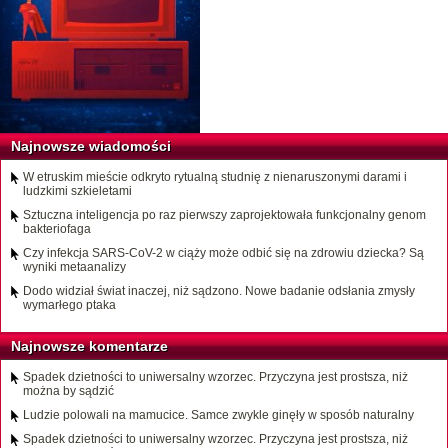
Najnowsze wiadomości
W etruskim mieście odkryto rytualną studnię z nienaruszonymi darami i
ludzkimi szkieletami
Sztuczna inteligencja po raz pierwszy zaprojektowała funkcjonalny genom
bakteriofaga
Czy infekcja SARS-CoV-2 w ciąży może odbić się na zdrowiu dziecka? Są
wyniki metaanalizy
Dodo widział świat inaczej, niż sądzono. Nowe badanie odsłania zmysły
wymarłego ptaka
Najnowsze komentarze
Spadek dzietności to uniwersalny wzorzec. Przyczyna jest prostsza, niż
można by sądzić
Ludzie polowali na mamucice. Samce zwykle ginęły w sposób naturalny
Spadek dzietności to uniwersalny wzorzec. Przyczyna jest prostsza, niż