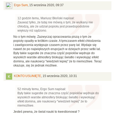
Ergo Sum
,
15 września 2020, 09:37
12 godzin temu, Mariusz Błoński napisał:
Zauważ tylko, że tutaj nie mówią o tym, że wulkany nie
chłodzą, ale że udział popiołu jest prawdopodobnie
większy niż sądzono.
No o tym mówię. Zazwyczaj opracowania piszą o tym że
popioły opadły w krótkim czasie. A tymczasem efekt chłodzenia
i zawilgocenia występuje czasem przez parę lat. Wydaje się
nawet że po największych erupcjach w dziejach przez setki lat.
Były takie sugestie że znaczna część popiołów wędruje do
wysokich warstw atmosfery blokując światło i wywołując efekt
domina, ale naukowcy "wiedzieli lepiej" że to niemożliwe. Teraz
okazuje, się że jednak możliwe.
KONTO USUNIĘTE
,
15 września 2020, 10:31
52 minuty temu, Ergo Sum napisał:
Były takie sugestie że znaczna część popiołów wędruje do
wysokich warstw atmosfery blokując światło i wywołując
efekt domina, ale naukowcy "wiedzieli lepiej" że to
niemożliwe.
Jesteś pewna, że świat nauki to kwestionował ?