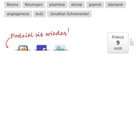
fibryna
fibrynogen
plazmina
skrzep
gojenie
złamanie
angiogeneza
kość
Jonathan Schoenecker
Poleca
9
osób