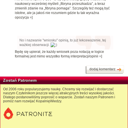
naukowcy wcześniej myśleli „fibryna przeszkadza”, a teraz
zmienili zdanie na „fibryna pomaga”. Szczegóły też mogą być
istotne, ale ja jakoś nie rozumiem gdzie tu tak wyraźna
opozycja =]
No i nazwanie "wniosku" opinią, to już lekceważenie, tej
ważkiej obserwacji.
Będę się upierał, że każdy wniosek poza notacją w logice
formalnej jest mimo wszystko formą interpretacji/opinii =]
dodaj komentarz
Zostań Patronem
Od 2006 roku popularyzujemy naukę. Chcemy się rozwijać i dostarczać
naszym Czytelnikom jeszcze więcej atrakcyjnych treści wysokiej jakości.
Dlatego postanowiliśmy poprosić o wsparcie. Zostań naszym Patronem i
pomóż nam rozwijać KopalnięWiedzy.