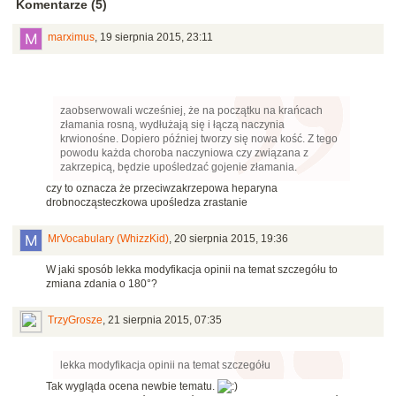
Komentarze (5)
marximus
,
19 sierpnia 2015, 23:11
zaobserwowali wcześniej, że na początku na krańcach
złamania rosną, wydłużają się i łączą naczynia
krwionośne. Dopiero później tworzy się nowa kość. Z tego
powodu każda choroba naczyniowa czy związana z
zakrzepicą, będzie upośledzać gojenie złamania.
czy to oznacza że przeciwzakrzepowa heparyna
drobnocząsteczkowa upośledza zrastanie
MrVocabulary (WhizzKid)
,
20 sierpnia 2015, 19:36
W jaki sposób lekka modyfikacja opinii na temat szczegółu to
zmiana zdania o 180°?
TrzyGrosze
,
21 sierpnia 2015, 07:35
lekka modyfikacja opinii na temat szczegółu
Tak wygląda ocena newbie tematu.