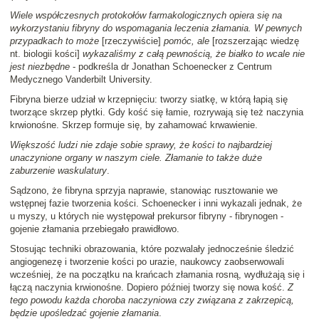
Wiele współczesnych protokołów farmakologicznych opiera się na
wykorzystaniu fibryny do wspomagania leczenia złamania. W pewnych
przypadkach to może
[rzeczywiście]
pomóc, ale
[rozszerzając wiedzę
nt. biologii kości]
wykazaliśmy z całą pewnością, że białko to wcale nie
jest niezbędne
- podkreśla dr Jonathan Schoenecker z Centrum
Medycznego Vanderbilt University.
Fibryna bierze udział w krzepnięciu: tworzy siatkę, w którą łapią się
tworzące skrzep płytki. Gdy kość się łamie, rozrywają się też naczynia
krwionośne. Skrzep formuje się, by zahamować krwawienie.
Większość ludzi nie zdaje sobie sprawy, że kości to najbardziej
unaczynione organy w naszym ciele. Złamanie to także duże
zaburzenie waskulatury
.
Sądzono, że fibryna sprzyja naprawie, stanowiąc rusztowanie we
wstępnej fazie tworzenia kości. Schoenecker i inni wykazali jednak, że
u myszy, u których nie występował prekursor fibryny - fibrynogen -
gojenie złamania przebiegało prawidłowo.
Stosując techniki obrazowania, które pozwalały jednocześnie śledzić
angiogenezę i tworzenie kości po urazie, naukowcy zaobserwowali
wcześniej, że na początku na krańcach złamania rosną, wydłużają się i
łączą naczynia krwionośne. Dopiero później tworzy się nowa kość.
Z
tego powodu każda choroba naczyniowa czy związana z zakrzepicą,
będzie upośledzać gojenie złamania
.