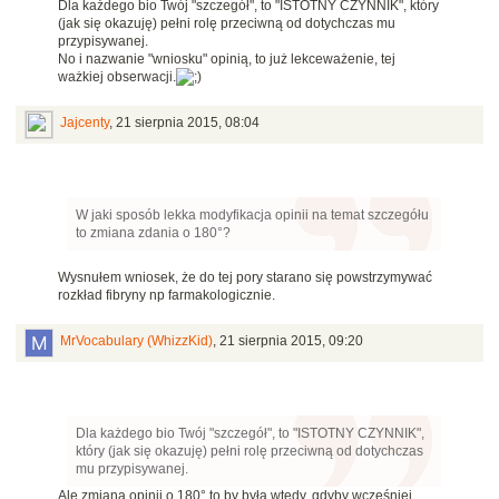
Dla każdego bio Twój "szczegół", to "ISTOTNY CZYNNIK", który
(jak się okazuję) pełni rolę przeciwną od dotychczas mu
przypisywanej.
No i nazwanie "wniosku" opinią, to już lekceważenie, tej
ważkiej obserwacji.
Jajcenty
,
21 sierpnia 2015, 08:04
W jaki sposób lekka modyfikacja opinii na temat szczegółu
to zmiana zdania o 180°?
Wysnułem wniosek, że do tej pory starano się powstrzymywać
rozkład fibryny np farmakologicznie.
MrVocabulary (WhizzKid)
,
21 sierpnia 2015, 09:20
Dla każdego bio Twój "szczegół", to "ISTOTNY CZYNNIK",
który (jak się okazuję) pełni rolę przeciwną od dotychczas
mu przypisywanej.
Ale zmiana opinii o 180° to by była wtedy, gdyby wcześniej