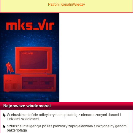
Patroni KopalniWiedzy
Najnowsze wiadomości
W etruskim mieście odkryto rytualną studnię z nienaruszonymi darami i
ludzkimi szkieletami
Sztuczna inteligencja po raz pierwszy zaprojektowała funkcjonalny genom
bakteriofaga