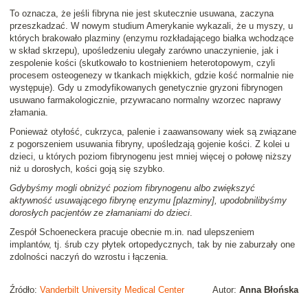
To oznacza, że jeśli fibryna nie jest skutecznie usuwana, zaczyna
przeszkadzać. W nowym studium Amerykanie wykazali, że u myszy, u
których brakowało plazminy (enzymu rozkładającego białka wchodzące
w skład skrzepu), upośledzeniu ulegały zarówno unaczynienie, jak i
zespolenie kości (skutkowało to kostnieniem heterotopowym, czyli
procesem osteogenezy w tkankach miękkich, gdzie kość normalnie nie
występuje). Gdy u zmodyfikowanych genetycznie gryzoni fibrynogen
usuwano farmakologicznie, przywracano normalny wzorzec naprawy
złamania.
Ponieważ otyłość, cukrzyca, palenie i zaawansowany wiek są związane
z pogorszeniem usuwania fibryny, upośledzają gojenie kości. Z kolei u
dzieci, u których poziom fibrynogenu jest mniej więcej o połowę niższy
niż u dorosłych, kości goją się szybko.
Gdybyśmy mogli obniżyć poziom fibrynogenu albo zwiększyć
aktywność usuwającego fibrynę enzymu [plazminy], upodobnilibyśmy
dorosłych pacjentów ze złamaniami do dzieci
.
Zespół Schoeneckera pracuje obecnie m.in. nad ulepszeniem
implantów, tj. śrub czy płytek ortopedycznych, tak by nie zaburzały one
zdolności naczyń do wzrostu i łączenia.
Źródło:
Vanderbilt University Medical Center
Autor:
Anna Błońska