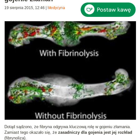
19 sierpnia 2015, 12:46
|
Medycyna
Dotąd sądzono, że fibryna odgrywa kluczową rolę w gojeniu złamania.
Zamiast tego okazało się, że
zasadniczy dla gojenia jest jej rozkład
(fibrynoliza).