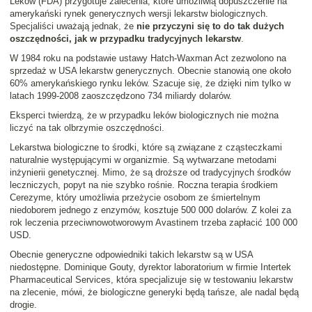
Leków (FDA) przygotuje zalecenia, które umożliwią dopuszczenie na
amerykański rynek generycznych wersji lekarstw biologicznych.
Specjaliści uważają jednak, że
nie przyczyni się to do tak dużych
oszczędności, jak w przypadku tradycyjnych lekarstw
.
W 1984 roku na podstawie ustawy Hatch-Waxman Act zezwolono na
sprzedaż w USA lekarstw generycznych. Obecnie stanowią one około
60% amerykańskiego rynku leków. Szacuje się, że dzięki nim tylko w
latach 1999-2008 zaoszczędzono 734 miliardy dolarów.
Eksperci twierdzą, że w przypadku leków biologicznych nie można
liczyć na tak olbrzymie oszczędności.
Lekarstwa biologiczne to środki, które są związane z cząsteczkami
naturalnie występującymi w organizmie. Są wytwarzane metodami
inżynierii genetycznej. Mimo, że są droższe od tradycyjnych środków
leczniczych, popyt na nie szybko rośnie. Roczna terapia środkiem
Cerezyme, który umożliwia przeżycie osobom ze śmiertelnym
niedoborem jednego z enzymów, kosztuje 500 000 dolarów. Z kolei za
rok leczenia przeciwnowotworowym Avastinem trzeba zapłacić 100 000
USD.
Obecnie generyczne odpowiedniki takich lekarstw są w USA
niedostępne. Dominique Gouty, dyrektor laboratorium w firmie Intertek
Pharmaceutical Services, która specjalizuje się w testowaniu lekarstw
na zlecenie, mówi, że biologiczne generyki będą tańsze, ale nadal będą
drogie.