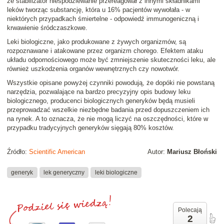
że stabilizator niespodziewanie przereagował z innymi składnikami
leków tworząc substancję, która u 16% pacjentów wywołała - w
niektórych przypadkach śmiertelne - odpowiedź immunogeniczną i
krwawienie śródczaszkowe.
Leki biologiczne, jako produkowane z żywych organizmów, są
rozpoznawane i atakowane przez organizm chorego. Efektem ataku
układu odpornościowego może być zmniejszenie skuteczności leku, ale
również uszkodzenia organów wewnętrznych czy nowotwór.
Wszystkie opisane powyżej czynniki powodują, że dopóki nie powstaną
narzędzia, pozwalające na bardzo precyzyjny opis budowy leku
biologicznego, producenci biologicznych generyków będą musieli
przeprowadzać wszelkie niezbędne badania przed dopuszczeniem ich
na rynek. A to oznacza, że nie mogą liczyć na oszczędności, które w
przypadku tradycyjnych generyków sięgają 80% kosztów.
Źródło:
Scientific American
Autor:
Mariusz Błoński
generyk
lek generyczny
leki biologiczne
Polecają
2