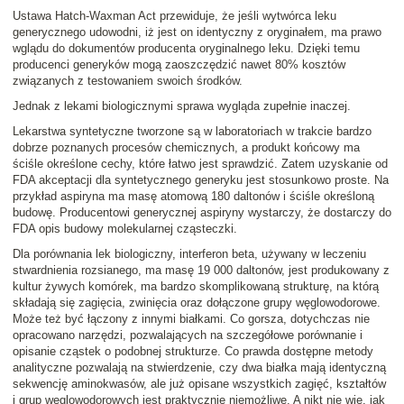
Ustawa Hatch-Waxman Act przewiduje, że jeśli wytwórca leku
generycznego udowodni, iż jest on identyczny z oryginałem, ma prawo
wglądu do dokumentów producenta oryginalnego leku. Dzięki temu
producenci generyków mogą zaoszczędzić nawet 80% kosztów
związanych z testowaniem swoich środków.
Jednak z lekami biologicznymi sprawa wygląda zupełnie inaczej.
Lekarstwa syntetyczne tworzone są w laboratoriach w trakcie bardzo
dobrze poznanych procesów chemicznych, a produkt końcowy ma
ściśle określone cechy, które łatwo jest sprawdzić. Zatem uzyskanie od
FDA akceptacji dla syntetycznego generyku jest stosunkowo proste. Na
przykład aspiryna ma masę atomową 180 daltonów i ściśle określoną
budowę. Producentowi generycznej aspiryny wystarczy, że dostarczy do
FDA opis budowy molekularnej cząsteczki.
Dla porównania lek biologiczny, interferon beta, używany w leczeniu
stwardnienia rozsianego, ma masę 19 000 daltonów, jest produkowany z
kultur żywych komórek, ma bardzo skomplikowaną strukturę, na którą
składają się zagięcia, zwinięcia oraz dołączone grupy węglowodorowe.
Może też być łączony z innymi białkami. Co gorsza, dotychczas nie
opracowano narzędzi, pozwalających na szczegółowe porównanie i
opisanie cząstek o podobnej strukturze. Co prawda dostępne metody
analityczne pozwalają na stwierdzenie, czy dwa białka mają identyczną
sekwencję aminokwasów, ale już opisane wszystkich zagięć, kształtów
i grup węglowodorowych jest praktycznie niemożliwe. A nikt nie wie, jak