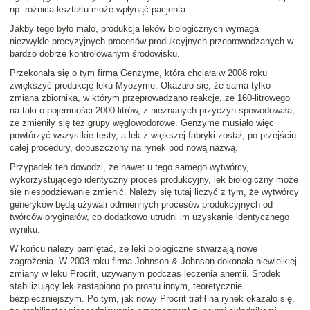
np. różnica kształtu może wpłynąć pacjenta.
Jakby tego było mało, produkcja leków biologicznych wymaga
niezwykle precyzyjnych procesów produkcyjnych przeprowadzanych w
bardzo dobrze kontrolowanym środowisku.
Przekonała się o tym firma Genzyme, która chciała w 2008 roku
zwiększyć produkcję leku Myozyme. Okazało się, że sama tylko
zmiana zbiornika, w którym przeprowadzano reakcje, ze 160-litrowego
na taki o pojemności 2000 litrów, z nieznanych przyczyn spowodowała,
że zmieniły się też grupy węglowodorowe. Genzyme musiało więc
powtórzyć wszystkie testy, a lek z większej fabryki został, po przejściu
całej procedury, dopuszczony na rynek pod nową nazwą.
Przypadek ten dowodzi, że nawet u tego samego wytwórcy,
wykorzystującego identyczny proces produkcyjny, lek biologiczny może
się niespodziewanie zmienić. Należy się tutaj liczyć z tym, że wytwórcy
generyków będą używali odmiennych procesów produkcyjnych od
twórców oryginałów, co dodatkowo utrudni im uzyskanie identycznego
wyniku.
W końcu należy pamiętać, że leki biologiczne stwarzają nowe
zagrożenia. W 2003 roku firma Johnson & Johnson dokonała niewielkiej
zmiany w leku Procrit, używanym podczas leczenia anemii. Środek
stabilizujący lek zastąpiono po prostu innym, teoretycznie
bezpieczniejszym. Po tym, jak nowy Procrit trafił na rynek okazało się,