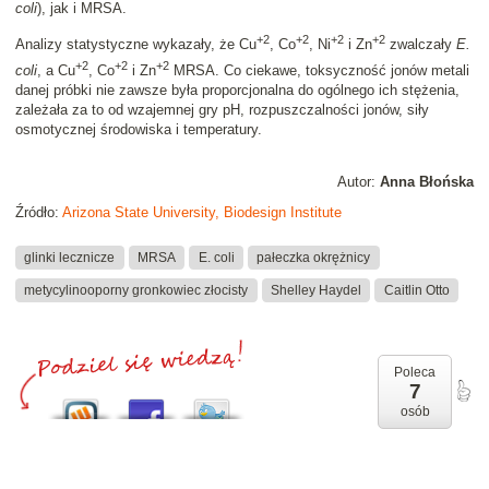
coli
), jak i MRSA.
+2
+2
+2
+2
Analizy statystyczne wykazały, że Cu
, Co
, Ni
i Zn
zwalczały
E.
+2
+2
+2
coli
, a Cu
, Co
i Zn
MRSA. Co ciekawe, toksyczność jonów metali
danej próbki nie zawsze była proporcjonalna do ogólnego ich stężenia,
zależała za to od wzajemnej gry pH, rozpuszczalności jonów, siły
osmotycznej środowiska i temperatury.
Autor:
Anna Błońska
Źródło:
Arizona State University, Biodesign Institute
glinki lecznicze
MRSA
E. coli
pałeczka okrężnicy
metycylinooporny gronkowiec złocisty
Shelley Haydel
Caitlin Otto
Poleca
7
osób