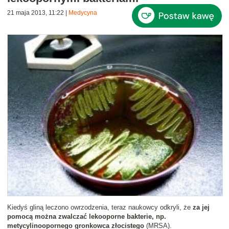
21 maja 2013, 11:22
|
Medycyna
Kiedyś gliną leczono owrzodzenia, teraz naukowcy odkryli, że
za jej
pomocą można zwalczać lekooporne bakterie, np.
metycylinoopornego gronkowca złocistego
(MRSA).