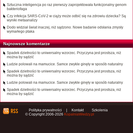
Sztuczna inteligencja po raz pierwszy zaprojektowała funkcjonalny genom
bakteriofaga
Czy infekcja SARS-CoV-2 w ciąży może odbić się na zdrowiu dziecka? Są
wyniki metaanalizy
Dodo widział świat inaczej, niż sądzono. Nowe badanie odsłania zmysły
wymarłego ptaka
Najnowsze komentarze
Spadek dzietności to uniwersalny wzorzec. Przyczyna jest prostsza, niż
można by sądzić
Ludzie polowali na mamucice. Samce zwykle ginęły w sposób naturalny
Spadek dzietności to uniwersalny wzorzec. Przyczyna jest prostsza, niż
można by sądzić
Ludzie polowali na mamucice. Samce zwykle ginęły w sposób naturalny
Spadek dzietności to uniwersalny wzorzec. Przyczyna jest prostsza, niż
można by sądzić
Polityka prywatności
|
Kontakt
Szkolenia
© Copyright 2006-2026
KopalniaWiedzy.pl