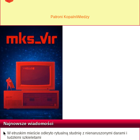
Patroni KopalniWiedzy
Najnowsze wiadomości
W etruskim mieście odkryto rytualną studnię z nienaruszonymi darami i
ludzkimi szkieletami