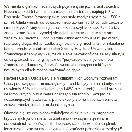
Wzmianki o glinkach leczniczych pojawiają się już na tabliczkach z
Nippuru sprzed 5 tys. lat. Informacje na ich temat znajdują też w
Papirusie Ebersa (staroegipskim papirusie medycznym z ok. 1500 r.
p.n.e). Glinki weszły do powszechnego użycia w XIX w., gdy zaczęto
nimi pokrywać rany chirurgiczne. Lekarze szybko zauważyli, że tak
zaopatrzone tkanki szybciej się goją i nie rozwija się w nich stan
zapalny ani nekroza. Choć historia glinkolecznictwa jest, jak widać,
naprawdę długa, dotąd rzadko zajmowano się mechanizmem działania
takiej formuły. Z ostatnich badań Shelley Haydel z Uniwersytetu
Stanowego Arizony wynika, że działanie bakteriobójcze zależy nie tyle
od cząsteczek samej gliny, co od "przyczepionych" jonów metali.
Amerykanka tłumaczy, że właściwości absorpcyjne niektórych
naturalnych glinek można porównać do gąbki.
Haydel i Caitlin Otto zajęły się 4 glinkami i ich wodnymi roztworami.
Choć pod względem mineralogicznym próbki były niemal identyczne
(zawierały 52% minerałów ilastych i 48% nieilastych), skład i stężenia
desorbowanych jonów metali znacząco się różniły. Bazując na
wcześniejszych badaniach, panie skupiły się na kationach 5 metali:
żelaza, miedzi, kobaltu, niklu oraz cynku.
Okazało się, że gdy niebakteriobójcze glinki z niskimi stężeniami
krytycznych jonów metali uzupełniano większymi stężeniami
odpowiednich kationów, a pH dopasowywano do wskaźnika glinek
leczniczych, zaczynały one zwalczać zarówno pałeczki okrężnicy (
E.