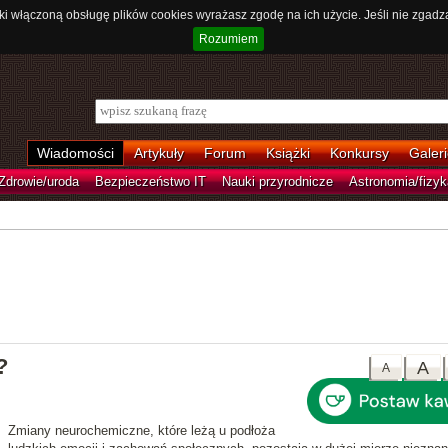
ki włączoną obsługę plików cookies wyrażasz zgodę na ich użycie. Jeśli nie zgadz
Rozumiem
Wiadomości
Artykuły
Forum
Książki
Konkursy
Galeri
Zdrowie/uroda
Bezpieczeństwo IT
Nauki przyrodnicze
Astronomia/fizyk
?
A
A
Zmiany neurochemiczne, które leżą u podłoża