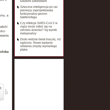
ludzkimi szkieletami
Sztuczna inteligencja po raz
pierwszy zaprojektowała
funkcjonalny genom
snu, a
bakteriofaga
Czy infekcja SARS-CoV-2 w
naleźć
ciąży może odbić się na
zdrowiu dziecka? Są wyniki
ości
metaanalizy
owania
Dodo widział świat inaczej, niż
sądzono. Nowe badanie
odsłania zmysły wymarłego
ptaka
ońska
ą