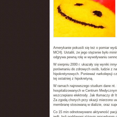
Amerykanie pokusili się też o pomiar wyd
MCH). Ustalili, że jego stężenie było min
odgrywa pewną rolę w wywoływaniu senno
W sierpniu 2000 r. ukazały się wyniki in
porównaniu do zdrowych osób, ludzie z n
hipokretynowych. Ponieważ narkolepsji cz
tej ostatniej z hipokretyną.
W ramach najnowszego studium dane nt. 
hospitalizowanych w Centrum Medycznym 
wszczepiano elektrody. Jak tłumaczy dr I
Za zgodą chorych przy okazji mierzono uw
membranę stosowaną w dializie, oraz supe
Co 15 min odnotowywano aktywność pacjen
jedli, byli poddawani różnym procedurom c