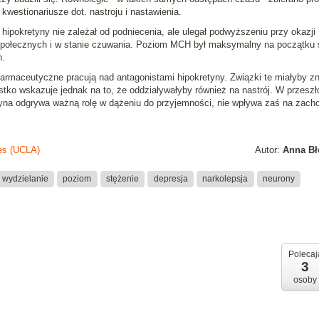
 kwestionariusze dot. nastroju i nastawienia.
hipokretyny nie zależał od podniecenia, ale ulegał podwyższeniu przy okazji
społecznych i w stanie czuwania. Poziom MCH był maksymalny na początku 
h.
 farmaceutyczne pracują nad antagonistami hipokretyny. Związki te miałyby z
ko wskazuje jednak na to, że oddziaływałyby również na nastrój. W przeszł
tyna odgrywa ważną rolę w dążeniu do przyjemności, nie wpływa zaś na zach
les (UCLA)
Autor:
Anna Bł
wydzielanie
poziom
stężenie
depresja
narkolepsja
neurony
Polecaj
3
osoby