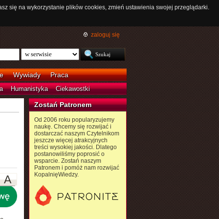
asz się na wykorzystanie plików cookies, zmień ustawienia swojej przeglądarki.
zaloguj się
e
Wywiady
Praca
a
Humanistyka
Ciekawostki
Zostań Patronem
Od 2006 roku popularyzujemy
naukę. Chcemy się rozwijać i
dostarczać naszym Czytelnikom
jeszcze więcej atrakcyjnych
treści wysokiej jakości. Dlatego
postanowiliśmy poprosić o
wsparcie. Zostań naszym
Patronem i pomóż nam rozwijać
KopalnięWiedzy.
A