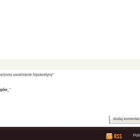
ierzono uwalnianie hipokretyny"
zgów
_"
dodaj komentar
Pol