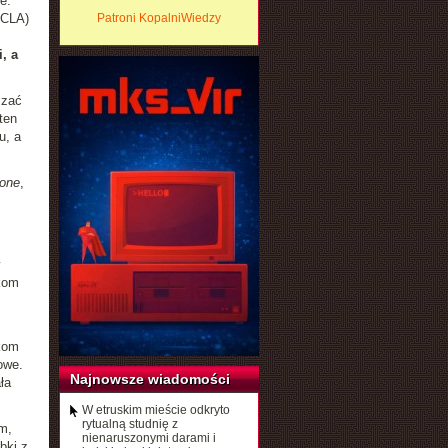
e.
UCLA)
Patroni KopalniWiedzy
, a
szać
ten
u, a
mone
,
zkom
kom
owe.
Najnowsze wiadomości
ła
W etruskim mieście odkryto
rytualną studnię z
m,
nienaruszonymi darami i
bki z