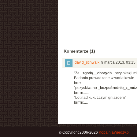
Komentarze (1)
david_schwalk
,
9 marca 2013, 03:15
"Za _
zgodą__chorych
_ przy okazji m
Badania prowadzone w wariatkowie...
brrrr......
"pozyskiwano _
bezpośrednio_z_mó
brrrrrr......
"Lot nad kukuLczym gniazdem"
brrrrrr.....
© Copyright 2006-2026
KopalniaWiedzy.pl