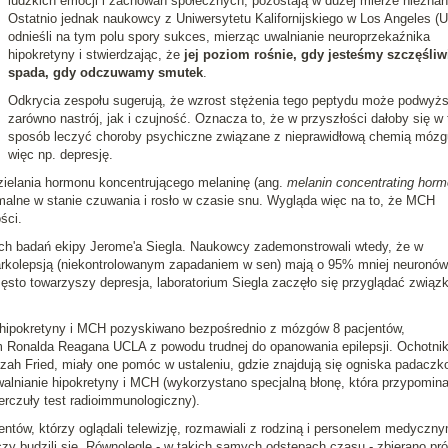
ludzkich emocji i zachowań społecznych, pozostają w dużej mierze nieznan
Ostatnio jednak naukowcy z Uniwersytetu Kalifornijskiego w Los Angeles (
odnieśli na tym polu spory sukces, mierząc uwalnianie neuroprzekaźnika
hipokretyny i stwierdzając, że
jej poziom rośnie, gdy jesteśmy szczęśliwi
spada, gdy odczuwamy smutek
.
Odkrycia zespołu sugerują, że wzrost stężenia tego peptydu może podwyż
zarówno nastrój, jak i czujność. Oznacza to, że w przyszłości dałoby się w 
sposób leczyć choroby psychiczne związane z nieprawidłową chemią mózg
więc np. depresję.
zielania hormonu koncentrującego melaninę (ang.
melanin concentrating hor
imalne w stanie czuwania i rosło w czasie snu. Wygląda więc na to, że MCH
ści.
nych badań ekipy Jerome'a Siegla. Naukowcy zademonstrowali wtedy, że w
arkolepsją (niekontrolowanym zapadaniem w sen) mają o 95% mniej neuronów
ęsto towarzyszy depresja, laboratorium Siegla zaczęło się przyglądać zwią
hipokretyny i MCH pozyskiwano bezpośrednio z mózgów 8 pacjentów,
Ronalda Reagana UCLA z powodu trudnej do opanowania epilepsji. Ochotni
tzah Fried, miały one pomóc w ustaleniu, gdzie znajdują się ogniska padaczk
alnianie hipokretyny i MCH (wykorzystano specjalną błonę, która przypomina
rczuły test radioimmunologiczny).
tów, którzy oglądali telewizję, rozmawiali z rodziną i personelem medyczny
zy budzili się. Równolegle - w takich samych odstępach czasu - zbierano pró