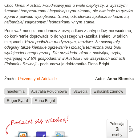
Choć klimat Australii Południowej jest o wiele cieplejszy, z wyższymi
średnimi temperaturami i łagodniejszymi zimami, nie eliminuje to ryzyka
zgonu z powodu wyziębienia. Starsi, odizolowani społecznie ludzie są
najbardziej zagrożonymi jednostkami w tym stanie
.
Ponieważ nie opisano domów z przypadków z antypodów, nie wiadomo,
co konkretnie doprowadziło do wyższego wskaźnika śmierci w takich
miejscach.
Poza podłożem medycznym, możliwe, że pewną rolę
odegrały także kiepskie ogrzewanie i izolacja termiczna oraz brak
wydajności energetycznej. Dla przykładu: okna z podwójną szybą
występują w 2,6% gospodarstw w Australii i we wszystkich domach
Finlandii i Szwecji
- podsumowuje doktorantka Fiona Bright.
Źródło:
University of Adelaide
Autor:
Anna Błońska
hipotermia
Australia Południowa
Szwecja
wskaźnik zgonów
Roger Byard
Fiona Bright
Polecają
3
osoby