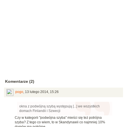
Komentarze (2)
pogo
,
13 lutego 2014, 15:26
okna z podwójną szybą występują [...] we wszystkich
domach Finlandii i Szwecji
Czy w kategorii "podwójna szyba" mieści się też potrójna
szyba? Z tego co wiem, to w Skandynawii co najmniej 10%
domów ma potrójne.