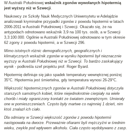
W Australii Południowej
wskaźnik zgonów wywołanych hipotermią
jest wyższy niż w Szwecji
.
Naukowcy ze Szkoły Nauk Medycznych Uniwersytetu w Adelajdzie
analizowali kryminalne przypadki zgonów z powodu hipotermii w latach
2006-2011 w Australii Południowej i Szwecji. Okazało się, że na
antypodach odnotowano wskaźnik 3,9 na 100 tys. osób, a w Szwecji
3,3:100.000. Ogólnie w Australii Południowej odnotowano w tym okresie
62 zgony z powodu hipotermii, a w Szwecji 296.
Mimo istotnych różnic demograficznych, geograficznych i
klimatycznych wskaźnik zgonów w wyniku hipotermii był nieznacznie
wyższy w Australii Południowej niż w Szwecji. To bardzo zaskakujący
wynik
- podkreśla szef projektu prof. Roger Byard.
Hipotermię definiuje się jako spadek temperatury wewnętrznej poniżej
35°C. Hipotermia jest śmiertelna, gdy temperatura wynosi 26-29°C.
Większość hipotermicznych zgonów w Australii Południowej dotyczyła
starszych samotnych kobiet, które niejednokrotnie cierpiały na wiele
chorób i miały ograniczony kontakt ze światem zewnętrznym. Umierały
one w pomieszczeniach. Często były martwe co najmniej 1 dzień, nim
ktoś znalazł ich ciało
.
Dla odmiany w Szwecji większość zgonów z powodu hipotermii
następowała na dworze. Przeważnie ofiarami byli mężczyźni w średnim
wieku, zwykle pod wpływem alkoholu. Ciała często wydobywano z zasp
.