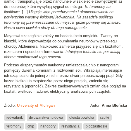
samic i transportują je przez nanotunele w szkielecie zewnętrznym aż
do neuronów, które wysyłają sygnał do mózgu.
Te feromony są
lipofilowe
. [...]
Ulegają więc przechwyceniu i skoncentrowaniu na
powierzchni warstwy lipidowej jedwabnika. Na zasadzie poślizgu
feromony są przemieszczane do miejsca, gdzie powinny się znaleźć.
Nasza nowa powłoka służy do tego samego celu
.
Mayerowi szczególnie zależy na badaniu beta-amyloidu. Tworzy on
blaszki, które doprowadzają do obumierania neuronów w przebiegu
choroby Alzheimera. Naukowiec zamierza przyjrzeć się ich kształtom,
rozmiarom i sposobom formowania.
Istniejące techniki nie pozwalają
dobrze monitorować tego procesu
.
Podczas eksperymentów naukowcy umieszczają chip z nanoporami
pomiędzy dwiema komorami z roztworem soli. Wkrapiają interesujące
ich cząsteczki do jednej z nich i przez otwór przepuszczają prąd. Gdy
każde białko lub cząsteczka przez niego przejdą, zmienia się
rezystancja (oporność). Zakres zaobserwowanych zmian daje pogląd na
kształt, wielkość i ładunek elektryczny analizowanych cząstek.
Źródło:
University of Michigan
Autor:
Anna Błońska
jedwabnik
dwuwarstwa lipidowa
oleista powłoka
czułki
feromony
chip
nanopory
rezystancja
biocząsteczki