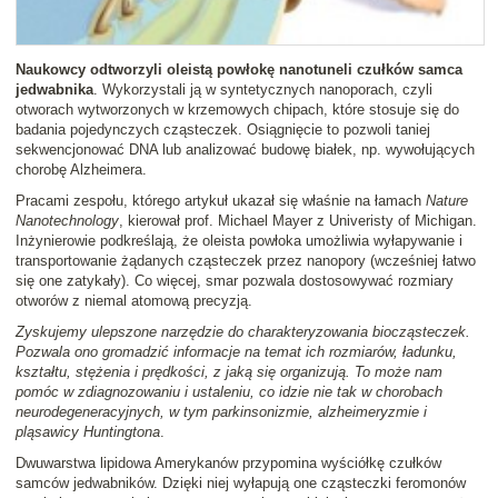
Naukowcy odtworzyli oleistą powłokę nanotuneli czułków samca
jedwabnika
. Wykorzystali ją w syntetycznych nanoporach, czyli
otworach wytworzonych w krzemowych chipach, które stosuje się do
badania pojedynczych cząsteczek. Osiągnięcie to pozwoli taniej
sekwencjonować DNA lub analizować budowę białek, np. wywołujących
chorobę Alzheimera.
Pracami zespołu, którego artykuł ukazał się właśnie na łamach
Nature
Nanotechnology
, kierował prof. Michael Mayer z Univeristy of Michigan.
Inżynierowie podkreślają, że oleista powłoka umożliwia wyłapywanie i
transportowanie żądanych cząsteczek przez nanopory (wcześniej łatwo
się one zatykały). Co więcej, smar pozwala dostosowywać rozmiary
otworów z niemal atomową precyzją.
Zyskujemy ulepszone narzędzie do charakteryzowania biocząsteczek.
Pozwala ono gromadzić informacje na temat ich rozmiarów, ładunku,
kształtu, stężenia i prędkości, z jaką się organizują. To może nam
pomóc w zdiagnozowaniu i ustaleniu, co idzie nie tak w chorobach
neurodegeneracyjnych, w tym parkinsonizmie, alzheimeryzmie i
pląsawicy Huntingtona
.
Dwuwarstwa lipidowa Amerykanów przypomina wyściółkę czułków
samców jedwabników. Dzięki niej wyłapują one cząsteczki feromonów