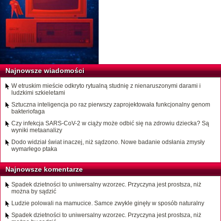
Najnowsze wiadomości
W etruskim mieście odkryto rytualną studnię z nienaruszonymi darami i
ludzkimi szkieletami
Sztuczna inteligencja po raz pierwszy zaprojektowała funkcjonalny genom
bakteriofaga
Czy infekcja SARS-CoV-2 w ciąży może odbić się na zdrowiu dziecka? Są
wyniki metaanalizy
Dodo widział świat inaczej, niż sądzono. Nowe badanie odsłania zmysły
wymarłego ptaka
Najnowsze komentarze
Spadek dzietności to uniwersalny wzorzec. Przyczyna jest prostsza, niż
można by sądzić
Ludzie polowali na mamucice. Samce zwykle ginęły w sposób naturalny
Spadek dzietności to uniwersalny wzorzec. Przyczyna jest prostsza, niż