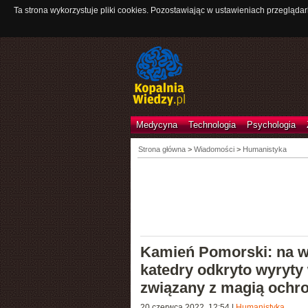
Ta strona wykorzystuje pliki cookies. Pozostawiając w ustawieniach przeglądar
Medycyna
Technologia
Psychologia
Strona główna
>
Wiadomości
>
Humanistyka
Kamień Pomorski: na w
katedry odkryto wyryty
związany z magią ochr
20 czerwca 2022, 12:54
|
Humanistyka