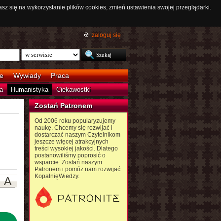
asz się na wykorzystanie plików cookies, zmień ustawienia swojej przeglądarki.
zaloguj się
e
Wywiady
Praca
a
Humanistyka
Ciekawostki
Zostań Patronem
Od 2006 roku popularyzujemy
naukę. Chcemy się rozwijać i
dostarczać naszym Czytelnikom
jeszcze więcej atrakcyjnych
treści wysokiej jakości. Dlatego
postanowiliśmy poprosić o
wsparcie. Zostań naszym
Patronem i pomóż nam rozwijać
KopalnięWiedzy.
A