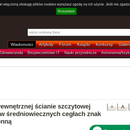
ki włączoną obsługę plików cookies wyrażasz zgodę na ich użycie. Jeśli nie zgadz
Rozumiem
Wiadomości
Artykuły
Forum
Książki
Konkursy
Galeri
Zdrowie/uroda
Bezpieczeństwo IT
Nauki przyrodnicze
Astronomia/fizyk
ewnętrznej ścianie szczytowej
A
A
 w średniowiecznych cegłach znak
onną