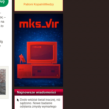
Patroni KopalniWiedzy
-
ος –
 na
 to
Wg
w
Najnowsze wiadomości
Dodo widział świat inaczej, niż
sądzono. Nowe badanie
odsłania zmysły wymarłego