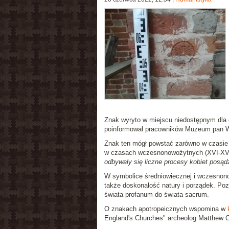
Znak wyryto w miejscu niedostępnym dla 
poinformował pracowników Muzeum pan Wo
Znak ten mógł powstać zarówno w czasie b
w czasach wczesnonowożytnych (XVI-XVI
odbywały się liczne procesy kobiet posąd
W symbolice średniowiecznej i wczesnon
także doskonałość natury i porządek. Poz
świata profanum do świata sacrum.
O znakach apotropeicznych wspomina w
England's Churches" archeolog Matthew 