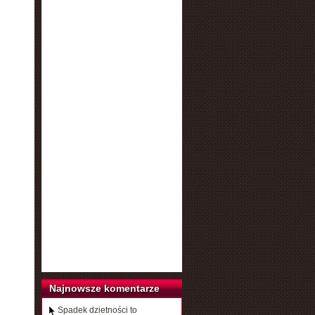
Najnowsze komentarze
Spadek dzietności to