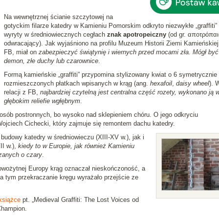
Na wewnętrznej ścianie szczytowej na
gotyckim filarze katedry w Kamieniu Pomorskim odkryto niezwykłe „graffiti” 
wyryty w średniowiecznych cegłach
znak apotropeiczny
(od gr. αποτρόπαι
odwracający). Jak wyjaśniono na profilu Muzeum Historii Ziemi Kamieńskiej
FB, miał on
zabezpieczyć świątynię i wiernych przed mocami zła. Mógł być
demon, złe duchy lub czarownice
.
Formą kamieńskie „graffiti” przypomina stylizowany kwiat o 6 symetrycznie
rozmieszczonych płatkach wpisanych w krąg (ang.
hexafoil
,
daisy wheel
). 
relacji z FB,
najbardziej czytelną jest centralna część rozety, wykonano ją 
głębokim reliefie wgłębnym
.
osób postronnych, bo wysoko nad sklepieniem chóru. O jego odkryciu
jciech Cichecki, który zajmuje się remontem dachu katedry.
udowy katedry w średniowieczu (XIII-XV w.), jak i
I w.),
kiedy to w Europie, jak również Kamieniu
zanych o czary
.
owożytnej Europy krąg oznaczał nieskończoność, a
a tym przekraczanie kręgu wyrażało przejście ze
książce
pt. „Medieval Graffiti: The Lost Voices od
Champion.