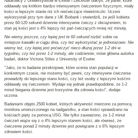
Naukowcy z Uniwersytetów w Exeter i Leicester odkryli, że panie, które
oddawały się krótkim bardzo intensywnym ćwiczeniom fizycznym, miały
kości w lepszym stanie niż ich niećwiczące rówieśniczki. Uczeni
wykorzystali przy tym dane z UK Biobank i stwierdzili, że jeśli kobieta
przez 60-120 sekund dziennie intensywnie ćwiczy z obciążeniem, to
stan jej kości jest o 4% lepszy niż pań ćwiczących mniej niż minutę.
Nie wiemy jeszcze, czy lepiej jest te 60 sekund rozbić sobie na
mniejsze kawałki w ciągu dnia, czy też wykorzystać je jednorazowo. Nie
wiemy też, czy lepiej jest poćwiczyć nieco dłużej przez 1-2 dni w
tygodniu, czy też przez 1-2 minuty, ale codziennie
, mówi główna autorka
badań, doktor Victoria Stiles z University of Exeter.
"Jako, że to badanie przekrojowe, które ocenia stan populacji w
konkretnym czasie, nie możemy być pewni, czy intensywne ćwiczenia
prowadziły do lepszego stanu kości, czy też osoby z lepszymi kośćmi
oddawały się ćwiczeniom. Wydaje się jednak prawdopodobne, że 1-2
minut biegania dziennie jest korzystne dla zdrowia kości", dodaje
uczona.
Badaniami objęto 2500 kobiet, których aktywność mierzono za pomocą
monitora umieszczonego na nadgarstku, a stan kości sprawdzano na
kościach pięty za pomocą USG. Nie tylko zauważono, że 1-2 minut
ćwiczeń wiąże się z o 4% lepszym stanem kości, ale również, że
ćwiczenie ponad 2 minuty dziennie jest powiązane z o 6% lepszym
zdrowiem kości.