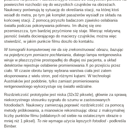
powierzchni rozchodzi się do wszystkich czujników na obrzeżach.
Naukowcy porównują tę sytuację do określania stacji, na której ktoś
wsiadł do metra, po tym jak komplet pasażerów wysiadł ze składu na
końcowej stacji. Z pomocą przyszło badaczom zjawisko osłabiania
światła podczas pokonywania polimeru. Im dłużej się ono
przemieszcza, tym bardziej przyćmione się staje. Mierząc relatywną
jasność światła docierającego do macierzy czujników, można więc
stwierdzić, w jakim punkcie filmu doszło do kontaktu.
W tomografii komputerowej nie da się zrekonstruować obrazu, bazując
na pojedynczym pomiarze pochłaniania
, dlatego lampa rentgenowska
wiruje w płaszczyźnie prostopadłej do długiej osi pacjenta, a układ
detektorów rejestruje osłabienie promieniowania X po przejściu przez
ciało. W czasie obrotu lampy wybrana warstwa ciała jest zatem
eksponowana z wielu stron, pod różnymi kątami. W technologii
Austriaków jest podobnie, tylko zamiast promieniowania
rentgenowskiego wykorzystuje się światło widzialne.
Rozdzielczość prototypów jest niska (32x32 piksele), głównie za sprawą
niekorzystnego stosunku sygnału do szumu w zastosowanych
fotodiodach. Naukowcy zamierzają poprawić rozdzielczość za pomocą
metody próbkowania, a mianowicie rekonstruując obraz z maksymalnej
liczby punktów filmu (oddalonych od siebie na ostatecznym obrazie o
mniej niż 1 piksel).
To nie wymaga użycia lepszych fotodiod
- podkreśla
Bimber.