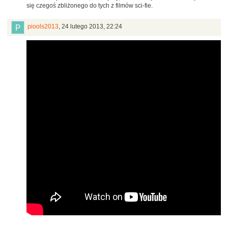
się czegoś zbliżonego do tych z filmów sci-fie.
piools2013
,
24 lutego 2013, 22:24