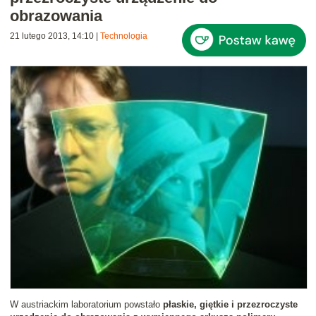
obrazowania
21 lutego 2013, 14:10
|
Technologia
W austriackim laboratorium powstało
płaskie, giętkie i przezroczyste