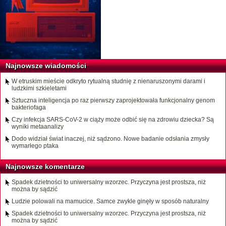
Najnowsze wiadomości
W etruskim mieście odkryto rytualną studnię z nienaruszonymi darami i
ludzkimi szkieletami
Sztuczna inteligencja po raz pierwszy zaprojektowała funkcjonalny genom
bakteriofaga
Czy infekcja SARS-CoV-2 w ciąży może odbić się na zdrowiu dziecka? Są
wyniki metaanalizy
Dodo widział świat inaczej, niż sądzono. Nowe badanie odsłania zmysły
wymarłego ptaka
Najnowsze komentarze
Spadek dzietności to uniwersalny wzorzec. Przyczyna jest prostsza, niż
można by sądzić
Ludzie polowali na mamucice. Samce zwykle ginęły w sposób naturalny
Spadek dzietności to uniwersalny wzorzec. Przyczyna jest prostsza, niż
można by sądzić