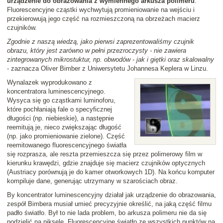
urządzenie do obrazowania z wymiennego arkusza polimeru
.
Fluorescencyjne cząstki wychwytują promieniowanie na wejściu i
przekierowują jego część na rozmieszczoną na obrzeżach macierz
czujników.
Zgodnie z naszą wiedzą, jako pierwsi zaprezentowaliśmy czujnik
obrazu, który jest zarówno w pełni przezroczysty - nie zawiera
zintegrowanych mikrostuktur, np. obwodów - jak i giętki oraz skalowalny
- zaznacza Oliver Bimber z Uniwersytetu Johannesa Keplera w Linzu.
Wynalazek wyprodukowano z
koncentratora luminescencyjnego.
Wysyca się go cząstkami luminoforu,
które pochłaniają fale o specyficznej
długości (np. niebieskie), a następnie
reemitują je, nieco zwiększając długość
(np. jako promieniowanie zielone). Część
reemitowanego fluorescencyjnego światła
się rozprasza, ale reszta przemieszcza się przez polimerowy film w
kierunku krawędzi, gdzie znajduje się macierz czujników optycznych
(Austriacy porównują je do kamer otworkowych 1D). Na końcu komputer
kompiluje dane, generując utrzymany w szarościach obraz.
By koncentrator luminescencyjny działał jak urządzenie do obrazowania,
zespół Bimbera musiał umieć precyzyjnie określić, na jaką część filmu
padło światło. Był to nie lada problem, bo arkusza polimeru nie da się
podzielić na piksele. Fluorescencyjne światło ze wszystkich punktów na