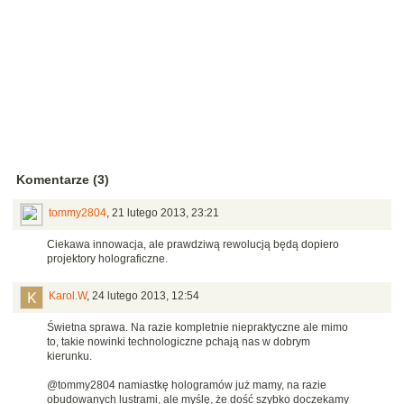
Komentarze (3)
tommy2804
,
21 lutego 2013, 23:21
Ciekawa innowacja, ale prawdziwą rewolucją będą dopiero
projektory holograficzne.
Karol.W
,
24 lutego 2013, 12:54
Świetna sprawa. Na razie kompletnie niepraktyczne ale mimo
to, takie nowinki technologiczne pchają nas w dobrym
kierunku.
@tommy2804 namiastkę hologramów już mamy, na razie
obudowanych lustrami, ale myślę, że dość szybko doczekamy