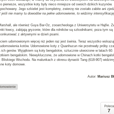
o pierwsze, wszystkie koty były nieco mniejsze od swoich dzikich kuzynów.
pochowany. Jego szkielet jest kompletny, zwierzę nie zostało zabite ani zjed
 jeśli nie mamy tu dowodów na pełne udomowienie, to widzimy intensyfikację
Marshall, ale również Guya Bar-Oz, zooarcheologa z Uniwersytetu w Hajfie. Z
nkt łowcy, zabijają gryzonie, które dla rolników są szkodnikami, poza tym są
 konkurować z aktywnymi w dzień psami.
iem udomowionym więcej niż jeden raz jest świnia. Teraz wszystko wskazu
o udomowienia kotów. Udomowione koty z Quanhucun nie przetrwały próby cza
ch genów. Wyjątkiem są koty bengalskie, sztucznie utworzone w latach 60.
tkiem bengalskim. Niewykluczone, że udomowione w Chinach kotki bengals
z Bliskiego Wschodu. Na malunkach z okresu dynastii Tang (618-907) widzim
sne koty domowe.
Autor:
Mariusz B
domowienie
Poleca
7