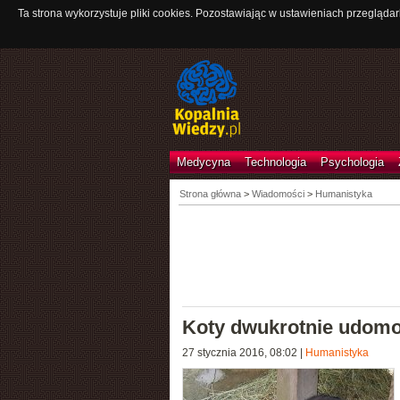
Ta strona wykorzystuje pliki cookies. Pozostawiając w ustawieniach przeglądar
Medycyna
Technologia
Psychologia
Strona główna
>
Wiadomości
>
Humanistyka
Koty dwukrotnie udom
27 stycznia 2016, 08:02
|
Humanistyka