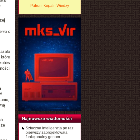
stał
ę
Patroni KopalniWiedzy
żej
eniu o
kazało
 które
kotów.
cności
m
 A
anie,
wną
Najnowsze wiadomości
ań
 że
Sztuczna inteligencja po raz
pierwszy zaprojektowała
funkcjonalny genom
apie