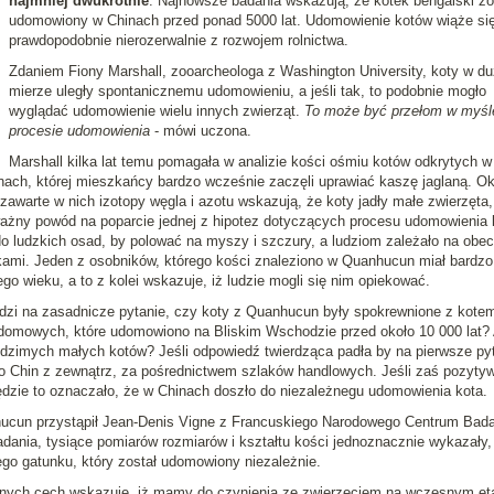
najmniej dwukrotnie
. Najnowsze badania wskazują, że kotek bengalski zo
udomowiony w Chinach przed ponad 5000 lat. Udomowienie kotów wiąże si
prawdopodobnie nierozerwalnie z rozwojem rolnictwa.
Zdaniem Fiony Marshall, zooarcheologa z Washington University, koty w du
mierze uległy spontanicznemu udomowieniu, a jeśli tak, to podobnie mogło
wyglądać udomowienie wielu innych zwierząt.
To może być przełom w myśl
procesie udomowienia
- mówi uczona.
Marshall kilka lat temu pomagała w analizie kości ośmiu kotów odkrytych w
ch, której mieszkańcy bardzo wcześnie zaczęli uprawiać kaszę jaglaną. O
a zawarte w nich izotopy węgla i azotu wskazują, że koty jadły małe zwierzęta,
oważny powód na poparcie jednej z hipotez dotyczących procesu udomowienia 
 do ludzkich osad, by polować na myszy i szczury, a ludziom zależało na obe
ami. Jeden z osobników, którego kości znaleziono w Quanhucun miał bardzo
go wieku, a to z kolei wskazuje, iż ludzie mogli się nim opiekować.
dzi na zasadnicze pytanie, czy koty z Quanhucun były spokrewnione z kote
 domowych, które udomowiono na Bliskim Wschodzie przed około 10 000 lat?
odzimych małych kotów? Jeśli odpowiedź twierdząca padła by na pierwsze pyt
do Chin z zewnątrz, za pośrednictwem szlaków handlowych. Jeśli zaś pozyty
ędzie to oznaczało, że w Chinach doszło do niezależnegu udomowienia kota.
hucun przystąpił Jean-Denis Vigne z Francuskiego Narodowego Centrum Bad
ania, tysiące pomiarów rozmiarów i kształtu kości jednoznacznie wykazały,
ego gatunku, który został udomowiony niezależnie.
cznych cech wskazuje, iż mamy do czynienia ze zwierzęciem na wczesnym et