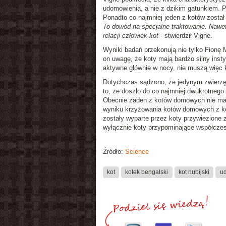
udomowienia, a nie z dzikim gatunkiem. P
Ponadto co najmniej jeden z kotów został 
To dowód na specjalne traktowanie. Nawet
relacji człowiek-kot
- stwierdził Vigne.
Wyniki badań przekonują nie tylko Fionę 
on uwagę, że koty mają bardzo silny insty
aktywne głównie w nocy, nie muszą więc
Dotychczas sądzono, że jedynym zwierzęc
to, że doszło do co najmniej dwukrotneg
Obecnie żaden z kotów domowych nie ma i
wyniku krzyżowania kotów domowych z ko
zostały wyparte przez koty przywiezione 
wyłącznie koty przypominające współcze
Źródło:
Science
kot
kotek bengalski
kot nubijski
u