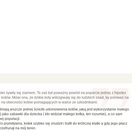
kolei żywiły się ziarnem. To zaś był poważny powód na poparcie jednej z hipotez
otów. Mówi ona, że dzikie koty wślizgiwały się do ludzkich osad, by polować na
ło na obecności kotów pomagających w walce ze szkodnikami.
niają jeszcze jednej ścieżki udomowienia kotów, jaką jest wykorzystanie małego
 jako zabawki dla dziecka ( kto widział małego kotka, ten rozumie), a co sam
j populacji.
prymitywna, kotek szybko się znudził i trafił do króliczej klatki a gdy jego płacz
rzefrunął na mój teren.