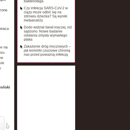
bakteriofaga
Czy infekcja SARS-CoV-2 w
zone.
ciąży może odbić się na
zdrowiu dziecka? Są wyniki
metaanalizy
Dodo widział świat inaczej, niż
wraca
sądzono. Nowe badanie
odsłania zmysły wymarłego
ptaka
Zakażenie dróg moczowych –
je na
jak komórki czuciowe chronią
su.
nas przed poważną infekcją
 w
kie
y
łoński