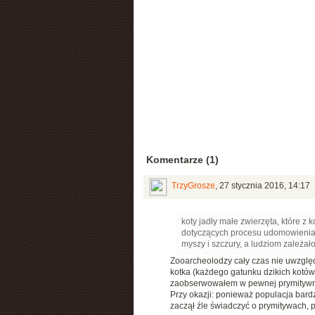
Komentarze (1)
TrzyGrosze
,
27 stycznia 2016, 14:17
koty jadły małe zwierzęta, które z 
dotyczących procesu udomowienia k
myszy i szczury, a ludziom zależa
Zooarcheolodzy cały czas nie uwzględ
kotka (każdego gatunku dzikich kotów)
zaobserwowałem w pewnej prymitywne
Przy okazji: ponieważ populacja bardzo 
zaczął źle świadczyć o prymitywach, p