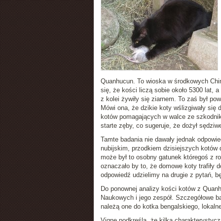
Quanhucun. To wioska w środkowych China
się, że kości liczą sobie około 5300 lat, 
z kolei żywiły się ziarnem. To zaś był p
Mówi ona, że dzikie koty wślizgiwały się
kotów pomagających w walce ze szkodnik
starte zęby, co sugeruje, że dożył sędziwe
Tamte badania nie dawały jednak odpowie
nubijskim, przodkiem dzisiejszych kotów
może był to osobny gatunek któregoś z r
oznaczało by to, że domowe koty trafiły 
odpowiedź udzielimy na drugie z pytań, b
Do ponownej analizy kości kotów z Quan
Naukowych i jego zespół. Szczegółowe bad
należą one do kotka bengalskiego, lokaln
Vigne podkreśla, że kilka charakterysty