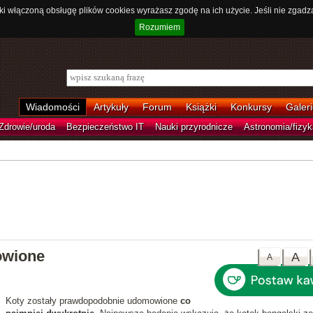
ki włączoną obsługę plików cookies wyrażasz zgodę na ich użycie. Jeśli nie zgadz
Rozumiem
Wiadomości
Artykuły
Forum
Książki
Konkursy
Galeri
Zdrowie/uroda
Bezpieczeństwo IT
Nauki przyrodnicze
Astronomia/fizyk
owione
A
A
Koty zostały prawdopodobnie udomowione
co