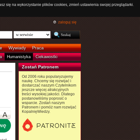
asz się na wykorzystanie plików cookies, zmień ustawienia swojej przeglądarki.
zaloguj się
e
Wywiady
Praca
a
Humanistyka
Ciekawostki
Zostań Patronem
Od 2006 roku popularyzujemy
naukę. Chcemy się rozwijać i
dostarczać naszym Czytelnikom
jeszcze więcej atrakcyjnych
treści wysokiej jakości. Dlatego
postanowiliśmy poprosić o
wsparcie. Zostań naszym
Patronem i pomóż nam rozwijać
KopalnięWiedzy.
A