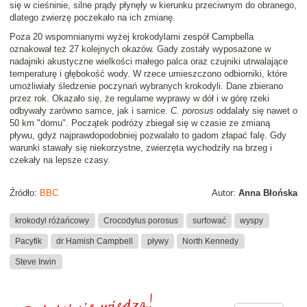
się w cieśninie, silne prądy płynęły w kierunku przeciwnym do obranego,
dlatego zwierzę poczekało na ich zmianę.
Poza 20 wspomnianymi wyżej krokodylami zespół Campbella
oznakował też 27 kolejnych okazów. Gady zostały wyposażone w
nadajniki akustyczne wielkości małego palca oraz czujniki utrwalające
temperaturę i głębokość wody. W rzece umieszczono odbiorniki, które
umożliwiały śledzenie poczynań wybranych krokodyli. Dane zbierano
przez rok. Okazało się, że regularne wyprawy w dół i w górę rzeki
odbywały zarówno samce, jak i samice.
C. porosus
oddalały się nawet o
50 km "domu". Początek podróży zbiegał się w czasie ze zmianą
pływu, gdyż najprawdopodobniej pozwalało to gadom złapać falę. Gdy
warunki stawały się niekorzystne, zwierzęta wychodziły na brzeg i
czekały na lepsze czasy.
Źródło:
BBC
Autor:
Anna Błońska
krokodyl różańcowy
Crocodylus porosus
surfować
wyspy
Pacyfik
dr Hamish Campbell
pływy
North Kennedy
Steve Irwin