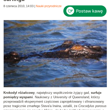
8 czerwca 2010, 14:03
|
Nauki przyrodnicze
Krokodyl różańcowy
, największy współcześnie żyjący gad,
surfuje
pomiędzy wyspami
. Naukowcy z University of Queensland, którzy
przeprowadzili eksperyment częściowo zaprojektowany i sfinansowany
przez tragicznie zmarłego Steve'a Irwina, ustalili, że
Crocodylus porosus