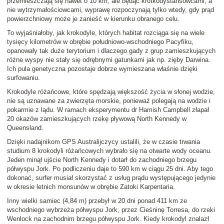
przemieszczają się nawet o 10 km, ale będąc krótkodystansowcami, a
nie wytrzymałościowcami, wyprawę rozpoczynają tylko wtedy, gdy prąd
powierzchniowy może je zanieść w kierunku obranego celu.
To wyjaśniałoby, jak krokodyle, których habitat rozciąga się na wiele
tysięcy kilometrów w obrębie południowo-wschodniego Pacyfiku,
opanowały tak duże terytorium i dlaczego gady z grup zamieszkujących
różne wyspy nie stały się odrębnymi gatunkami jak np. zięby Darwina.
Ich pula genetyczna pozostaje dobrze wymieszana właśnie dzięki
surfowaniu.
Krokodyle różańcowe, które spędzają większość życia w słonej wodzie,
nie są uznawane za zwierzęta morskie, ponieważ polegają na wodzie i
pokarmie z lądu. W ramach eksperymentu dr Hamish Campbell złapał
20 okazów zamieszkujących rzekę pływową North Kennedy w
Queensland.
Dzięki nadajnikom GPS Australijczycy ustalili, że w czasie trwania
studium 8 krokodyli różańcowych wybrało się na otwarte wody oceanu.
Jeden minął ujście North Kennedy i dotarł do zachodniego brzegu
półwyspu Jork. Po podliczeniu daje to 590 km w ciągu 25 dni. Aby tego
dokonać, surfer musiał skorzystać z usług prądu występującego jedynie
w okresie letnich monsunów w obrębie Zatoki Karpentaria.
Inny wielki samiec (4,84 m) przebył w 20 dni ponad 411 km ze
wschodniego wybrzeża półwyspu Jork, przez Cieśninę Torresa, do rzeki
Wenlock na zachodnim brzegu półwyspu Jork. Kiedy krokodyl znalazł