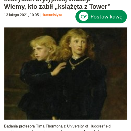
Wiemy, kto zabił „książęta z Tower”
13 lutego 2021, 10:05
|
Humanistyka
Badania profesora Tima Thorntona z University of Huddresfield