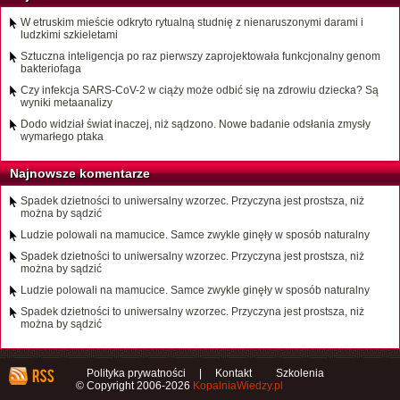
W etruskim mieście odkryto rytualną studnię z nienaruszonymi darami i
ludzkimi szkieletami
Sztuczna inteligencja po raz pierwszy zaprojektowała funkcjonalny genom
bakteriofaga
Czy infekcja SARS-CoV-2 w ciąży może odbić się na zdrowiu dziecka? Są
wyniki metaanalizy
Dodo widział świat inaczej, niż sądzono. Nowe badanie odsłania zmysły
wymarłego ptaka
Najnowsze komentarze
Spadek dzietności to uniwersalny wzorzec. Przyczyna jest prostsza, niż
można by sądzić
Ludzie polowali na mamucice. Samce zwykle ginęły w sposób naturalny
Spadek dzietności to uniwersalny wzorzec. Przyczyna jest prostsza, niż
można by sądzić
Ludzie polowali na mamucice. Samce zwykle ginęły w sposób naturalny
Spadek dzietności to uniwersalny wzorzec. Przyczyna jest prostsza, niż
można by sądzić
Polityka prywatności
|
Kontakt
Szkolenia
© Copyright 2006-2026
KopalniaWiedzy.pl