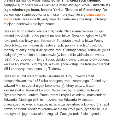
przybliżają nas do wyjaśnienia
jednej z największych tajemnic
brytyjskiej monarchii – zniknięcia małoletniego króla Edwarda V i
jego młodszego brata, księcia Yorku
, Richarda of Shrewsbury. Do
ponownego zainteresowania ich losem przyczyniło się
odnalezienie
zwłok
króla Ryszarda III, jedynego do niedawna króla Anglii, którego
miejsce pochówku nie było znane.
Ryszard III to ostatni władca z dynastii Plantagenetów oraz drugi i
ostatni król Anglii, który poległ na polu bitwy. Ryszard zginął w 1485
roku podczas bitwy pod Bosworth. To ostatnia ważna bitwa Wojny
Dwóch Róż, serii wojen dynastycznych, jaką w latach 1455–1485
toczyły między sobą dwie gałęzie rodu Plantagenetów, Yorkowie (mieli
białą różę w herbie) i Lancastrowie (w ich herbie widniała czerwona
róża). Pod Bosworth Henry Tudor, daleki krewny Lancasterów pokonał
wojska Ryszarda, król zginął, a zwycięzca wstąpił na tron jako Henryk
VII i zapoczątkował dynastię Tudorów.
Ryszard III był bratem króla Edwarda IV. Gdy Edward zmarł
niespodziewania w 1483 roku następcą tronu został jego 12-letni syn
Edward V (nie został nigdy koronowany), który wraz z bratem
zamieszkał w Tower of London. Wówczas był to pałac królewski.
Ryszard został Lordem Protektorem i rządził w imieniu małoletniego
Edwarda. Niedługo później małżeństwo Edwarda IV zostało
unieważnione, więc chłopców uznano za bękartów, a Edward V stracił
prawo do tronu. Ryszard koronował się na króla jako Ryszard III, a o
obu synach jego brata słuch zaginął. Zaczęła rodzić się legenda