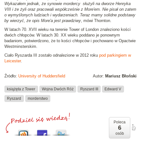
Wykazałem jednak, że synowie mordercy służyli na dworze Henryka
VIII i że żyli oraz pracowali współcześnie z More'em. Nie pisał on zatem
o wymyślonych ludziach i wydarzeniach. Teraz mamy solidne podstawy
by wierzyć, że opis More'a jest prawdziwy
, mówi Thornton.
W latach 70. XVII wieku na terenie Tower of London znaleziono kości
dwóch chłopców. W latach 30. XX wieku poddano je ponownym
badaniom, potwierdzono, że to kości chłopców i pochowano w Opactwie
Westminsterskim.
Ciało Ryszarda III zostało odnalezione w 2012 roku
pod parkingiem w
Leicester
.
Źródło:
University of Huddersfield
Autor:
Mariusz Błoński
książęta z Tower
Wojna Dwóch Róż
Ryszard III
Edward V
Ryszard
morderstwo
Poleca
6
osób