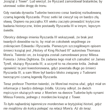
„książąt z Tower”. Lud wierzył, że Ryszard zamordował bratanków, by
utorować sobie drogę do tronu.
Gdy nastała dynastia Tudorów tworzono coraz bardziej rozbudowaną
czarną legendę Ryszarda. Przez setki lat cieszył się on bardzo złą
sławą. Dopiero na początku XX wieku zaczęto prowadzić krytyczne
badania historyczne, które postawiły Ryszarda III w innym, lepszym
świetle.
Obrońcy dobrego imienia Ryszarda III wskazywali, że brak jest
twardych dowodów na to, by miał on cokolwiek wspólnego ze
zniknięciem Edwarda i Ryszarda. Pierwszym szczegółowym opisem
śmierci książąt jest „History of King Richard III” autorstwa Thomasa
More'a. Twierdzi on, że książęta zostali zamordowani przez Milesa
Foresta i Johna Dightona. Do zadania tego miał ich zatrudnić sir James
Tyrell, służący Ryszarda III, a uczynił to na zlecenie króla. Jednak
opowieść ta jest kwestionowana, gdyż powstała długo po śmierci
Ryszarda III, a sam More był bardzo blisko związany z Tudorami
tworzącymi czarną legendę Ryszarda.
Teraz profesor Thornton twierdzi, że More'owi można ufać, gdyż miał on
informacje z bardzo dobrego źródła. Uczony odkrył, że dwóch
mężczyzn służących wraz z More'em na dworze Tudorów było synami
Milesa Foresta, jednego z morderców książąt z Tower.
To było najbardziej tajemnicze morderstwo w brytyjskiej historii, gdyż
nie mogliśmy do końca polegać na relacji More'a. Aż do teraz.