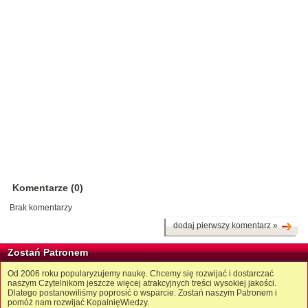
Komentarze (0)
Brak komentarzy
dodaj pierwszy komentarz »
Zostań Patronem
Od 2006 roku popularyzujemy naukę. Chcemy się rozwijać i dostarczać
naszym Czytelnikom jeszcze więcej atrakcyjnych treści wysokiej jakości.
Dlatego postanowiliśmy poprosić o wsparcie. Zostań naszym Patronem i
pomóż nam rozwijać KopalnięWiedzy.