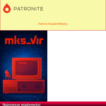
Patroni KopalniWiedzy
Najnowsze wiadomości