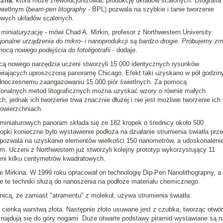
czna
, która może zrewolucjonizować produkcję układów scalonych. Litografia
wietlnym (
beam-pen litography
- BPL) pozwala na szybkie i tanie tworzenie
owych układów scalonych.
 miniaturyzację
- mówi Chad A. Mirkin, profesor z Northwestern University.
onalne urządzenia do mikro- i nanoprodukcji są bardzo drogie. Próbujemy zm
ocą nowego podejścia do fotoligotrafii
- dodaje.
ą nowego narzędzia uczeni stworzyli 15 000 identycznych rysunków
wiających uproszczoną panoramę Chicago. Efekt taki uzyskano w pół godzin
ednoczesnemu zaangażowaniu 15 000 piór świetlnych. Za pomocą
onalnych metod litograficznych można uzyskać wzory o równie małych
h, jednak ich tworzenie trwa znacznie dłużej i nie jest możliwe tworzenie ich
owierzchniach.
miniaturowych panoram składa się ze 182 kropek o średnicy około 500
pki konieczne było wystawienie podłoża na działanie strumienia światła prz
pozwala na uzyskanie elementów wielkości 150 nanometrów, a udoskonalenie
m. Uczeni z Northwestern już stworzyli kolejny prototyp wykorzystujący 11
eni kilku centymetrów kwadratowych.
nale Mirkina. W 1999 roku opracował on technologię Dip-Pen Nanolithograpny, a
ie te techniki służą do nanoszenia na podłoże materiału chemicznego.
nicą, że zamiast "atramentu" z molekuł, używa strumienia światła.
j cienką warstwą złota. Następnie złoto usuwane jest z czubka, tworząc otwór
znajdują się do góry nogami. Duże otwarte podstawy piramid wystawiane są n