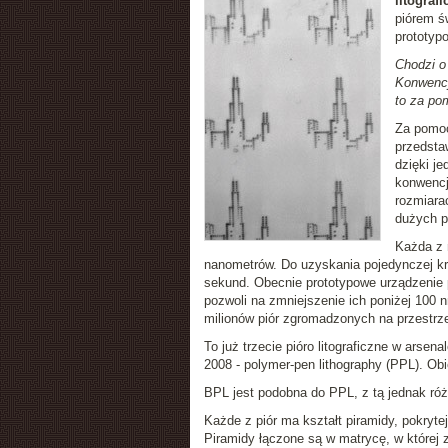
litografi
piórem ś
prototyp
Chodzi o
Konwencj
to za pom
Za pomoc
przedsta
dzięki j
konwencj
rozmiarac
dużych p
Każda z 
nanometrów. Do uzyskania pojedynczej kro
sekund. Obecnie prototypowe urządzenie 
pozwoli na zmniejszenie ich poniżej 100 n
milionów piór zgromadzonych na przestrz
To już trzecie pióro litograficzne w arse
2008 - polymer-pen lithography (PPL). Ob
BPL jest podobna do PPL, z tą jednak róż
Każde z piór ma kształt piramidy, pokryte
Piramidy łączone są w matrycę, w której 