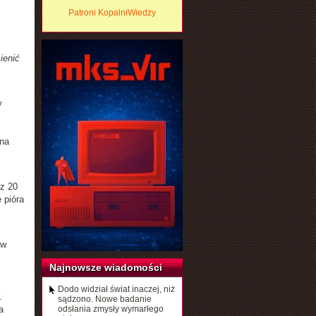
Patroni KopalniWiedzy
ienić
y
 na
ez 20
 pióra
 w
Najnowsze wiadomości
Dodo widział świat inaczej, niż
.
sądzono. Nowe badanie
a
odsłania zmysły wymarłego