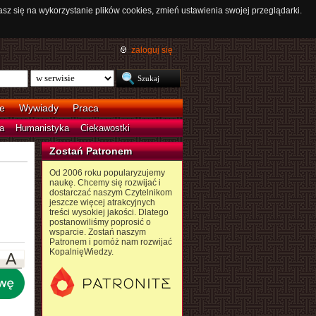
asz się na wykorzystanie plików cookies, zmień ustawienia swojej przeglądarki.
zaloguj się
e
Wywiady
Praca
a
Humanistyka
Ciekawostki
Zostań Patronem
Od 2006 roku popularyzujemy
naukę. Chcemy się rozwijać i
dostarczać naszym Czytelnikom
jeszcze więcej atrakcyjnych
treści wysokiej jakości. Dlatego
postanowiliśmy poprosić o
wsparcie. Zostań naszym
Patronem i pomóż nam rozwijać
KopalnięWiedzy.
A