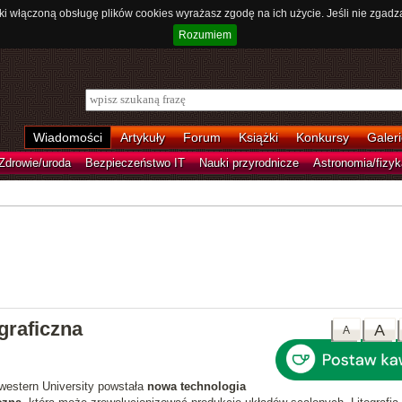
ki włączoną obsługę plików cookies wyrażasz zgodę na ich użycie. Jeśli nie zgadz
Rozumiem
Wiadomości
Artykuły
Forum
Książki
Konkursy
Galeri
Zdrowie/uroda
Bezpieczeństwo IT
Nauki przyrodnicze
Astronomia/fizyk
graficzna
A
A
western University powstała
nowa technologia