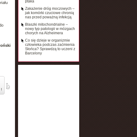
ptaka
riału
Zakażenie dróg moczowych –
jak komórki czuciowe chronią
nas przed poważną infekcją
Blaszki mitochondrialne –
do
nowy typ patologii w mózgach
chorych na Alzheimera
Co się dzieje w organizmie
człowieka podczas zaćmienia
łoński
Słońca? Sprawdzą to uczeni z
Barcelony
 !