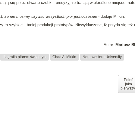
ostają się przez otwarte czubki i precyzyjnie trafiają w określone miejsce mate
akt, że nie musimy używać wszystkich piór jednocześnie
- dodaje Mirkin.
 to szybkiej i taniej produkcji prototypów. Niewykluczone, iż przyda się też 
Autor:
Mariusz B
litografia piórem świetlnym
Chad A. Mirkin
Northwestern University
Poleć
jako
pierwszy