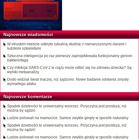
Najnowsze wiadomości
W etruskim mieście odkryto rytualną studnię z nienaruszonymi darami i
ludzkimi szkieletami
Sztuczna inteligencja po raz pierwszy zaprojektowała funkcjonalny genom
bakteriofaga
Czy infekcja SARS-CoV-2 w ciąży może odbić się na zdrowiu dziecka? Są
wyniki metaanalizy
Dodo widział świat inaczej, niż sądzono. Nowe badanie odsłania zmysły
wymarłego ptaka
Najnowsze komentarze
Spadek dzietności to uniwersalny wzorzec. Przyczyna jest prostsza, niż
można by sądzić
Ludzie polowali na mamucice. Samce zwykle ginęły w sposób naturalny
Spadek dzietności to uniwersalny wzorzec. Przyczyna jest prostsza, niż
można by sądzić
Ludzie polowali na mamucice. Samce zwykle ginęły w sposób naturalny