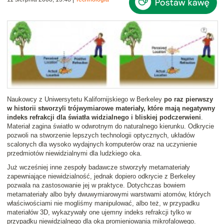
Naukowcy z Uniwersytetu Kalifornijskiego w Berkeley
po raz pierwszy
w historii stworzyli trójwymiarowe materiały, które mają negatywny
indeks refrakcji dla światła widzialnego i bliskiej podczerwieni
.
Materiał zagina światło w odwrotnym do naturalnego kierunku. Odkrycie
pozwoli na stworzenie lepszych technologii optycznych, układów
scalonych dla wysoko wydajnych komputerów oraz na uczynienie
przedmiotów niewidzialnymi dla ludzkiego oka.
Już wcześniej inne zespoły badawcze stworzyły metamateriały
zapewniające niewidzialność, jednak dopiero odkrycie z Berkeley
pozwala na zastosowanie jej w praktyce. Dotychczas bowiem
metamateriały albo były dwuwymiarowymi warstwami atomów, których
właściwościami nie mogliśmy manipulować, albo też, w przypadku
materiałów 3D, wykazywały one ujemny indeks refrakcji tylko w
przypadku niewidzialnego dla oka promieniowania mikrofalowego.