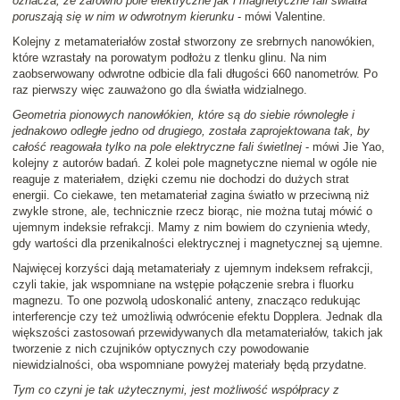
oznacza, że zarówno pole elektryczne jak i magnetyczne fali światła
poruszają się w nim w odwrotnym kierunku
- mówi Valentine.
Kolejny z metamateriałów został stworzony ze srebrnych nanowókien,
które wzrastały na porowatym podłożu z tlenku glinu. Na nim
zaobserwowany odwrotne odbicie dla fali długości 660 nanometrów. Po
raz pierwszy więc zauważono go dla światła widzialnego.
Geometria pionowych nanowłókien, które są do siebie równoległe i
jednakowo odległe jedno od drugiego, została zaprojektowana tak, by
całość reagowała tylko na pole elektryczne fali świetlnej
- mówi Jie Yao,
kolejny z autorów badań. Z kolei pole magnetyczne niemal w ogóle nie
reaguje z materiałem, dzięki czemu nie dochodzi do dużych strat
energii. Co ciekawe, ten metamateriał zagina światło w przeciwną niż
zwykle strone, ale, technicznie rzecz biorąc, nie można tutaj mówić o
ujemnym indeksie refrakcji. Mamy z nim bowiem do czynienia wtedy,
gdy wartości dla przenikalności elektrycznej i magnetycznej są ujemne.
Najwięcej korzyści dają metamateriały z ujemnym indeksem refrakcji,
czyli takie, jak wspomniane na wstępie połączenie srebra i fluorku
magnezu. To one pozwolą udoskonalić anteny, znacząco redukując
interferencje czy też umożliwią odwrócenie efektu Dopplera. Jednak dla
większości zastosowań przewidywanych dla metamateriałów, takich jak
tworzenie z nich czujników optycznych czy powodowanie
niewidzialności, oba wspomniane powyżej materiały będą przydatne.
Tym co czyni je tak użytecznymi, jest możliwość współpracy z