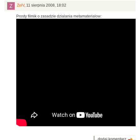
ZolV
,
11 sierpnia 2008, 18:02
Prosty filmik o zasadzie dzialania metamaterialow:
dodaj komentarz