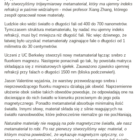
My stworzyliśmy trójwymiarowy metamateriał, który ma ujemny indeks
refrakcji w paśmie widzialnym
- mówi profesor Xiang Zhang, którego
zespół opracował nowe materiały.
Ludzkie oko widzi światło o długości fali od 400 do 700 nanometrów.
Tymczasem struktura metamateriału, by nadać mu ujemny indeks
refrakcji, musi być mniejsza niż długość fali. Nic więc dziwnego, że
łatwiej było uzyskać metamateriały zaginające fale o długości od 1
milimetra do 30 centymetrów.
Uczeni z UC Berkeley stworzyli nowy metamateriał łącząc srebro z
fluorkiem magnezu. Następnie ponacinali go tak, by powstała matryca
składająca się z miniaturowych igiełek. Zauważono zjawisko ujemnej
refrakcji przy falach o długości 1500 nm (bliska podczerwień).
Jason Valentine wyjaśnia, że warstwy przewodzącego srebra i
nieprzewodzącego fluorku magnezu działają jak obwód. Naprzemienne
ułożenie obok siebie takich obwodów powoduje, że odpowiadają one na
docierające do nich światło w kierunku przeciwnym do jego pola
magnetycznego. Ponadto metamateriał absorbuje minimalną ilość
światła. Innymi słowy, materiał składa się z silnie reagujących na
światło nanoobwodów, które jednocześnie niemalże go nie pochłaniają.
Naturalne materiały nie reagują na pole magnetyczne światła, ale nasz
metamateriał to robi. Po raz pierwszy stworzyliśmy więc materiał, o
którym można powiedzieć, że wykazuje magnetyzm optyczny, co