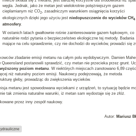
mierze składa się z metanu, jest bardziej korzystne dla środowiska niż spal
węgla. Jednak, jako że metan jest wielokrotnie potężniejszym gazem
cieplarnianym niż CO
, zasadniczym warunkiem osiągnięcia korzyści
2
ekologicznych dzięki jego użyciu jest
niedopuszczenie do wycieków CH
4
atmosfery
.
W ostanich latach gwałtownie rośnie zainteresowanie gazem łupkowym, co
naturalnie rodzi pytania o bezpieczeństwo ekologiczne tej metody. Badania
mające na celu sprawdzenie, czy nie dochodzi do wycieków, prowadzi się z
naukowców zbadanie emisji metanu na całym polu wydobywczym. Damien Maher
w Queensland postanowili sprawdzić, czy metan nie przecieka przez grunt. Uc
wyższony poziom metanu
. W niektórych miejscach zanotowano 6,89 częśc
ięcej niż naturalny poziom emisji. Naukowcy podejrzewają, że metoda
rukturę gleby, prowadząc do zwiększenia wycieków.
misja metanu jest spowodowana wyciekami z urządzeń, to sytuację będzie m
nie tak zmienia naturalne warunki, iż metan sam wydostaje się ze złóż.
ikowane przez inny zespół naukowy.
Autor:
Mariusz B
hydrauliczne