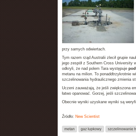
przy samych odwiertach.
Tym razem rząd Australii zlecił grupie 
jego zespół z Southern Cross University 
odkryli, że nad polem Tara występuje
pod
metanu na milion. To ponaddtrzykrotnie w
szczelinowania hydraulicznego zmienia st
Uczeni zauważają, że jeśli zwiększona e
łatwo opanować. Gorzej, jeśli szczelinowa
Obecnie wyniki uzyskane wyniki są weryf
Źródło:
New Scientist
metan
gaz łupkowy
szczelinowanie 