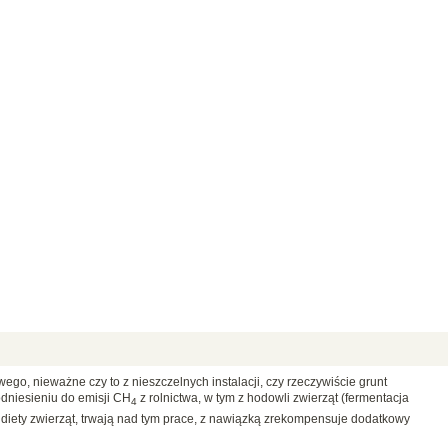
go, nieważne czy to z nieszczelnych instalacji, czy rzeczywiście grunt
odniesieniu do emisji CH
z rolnictwa, w tym z hodowli zwierząt (fermentacja
4
a diety zwierząt, trwają nad tym prace, z nawiązką zrekompensuje dodatkowy