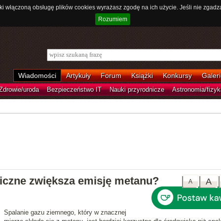
ki włączoną obsługę plików cookies wyrażasz zgodę na ich użycie. Jeśli nie zgadz
Rozumiem
Wiadomości
Artykuły
Forum
Książki
Konkursy
Galeri
Zdrowie/uroda
Bezpieczeństwo IT
Nauki przyrodnicze
Astronomia/fizyk
iczne zwiększa emisję metanu?
A
A
Spalanie gazu ziemnego, który w znacznej