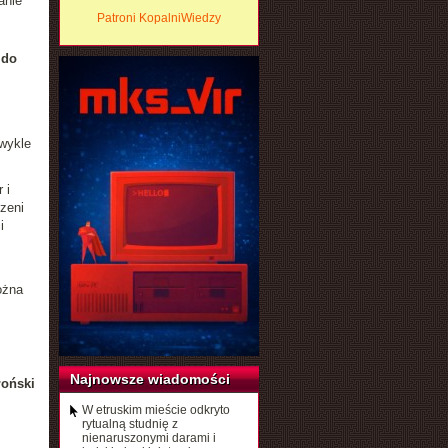
anie
Patroni KopalniWiedzy
do
wykle
 i
zeni
i
ożna
Najnowsze wiadomości
łoński
W etruskim mieście odkryto
rytualną studnię z
nienaruszonymi darami i