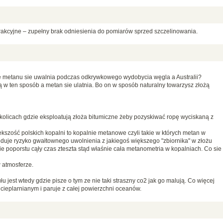
rakcyjne – zupełny brak odniesienia do pomiarów sprzed szczelinowania.
 metanu sie uwalnia podczas odkrywkowego wydobycia węgla a Australii?
ą w ten sposób a metan sie ulatnia. Bo on w sposób naturalny towarzysz złożą
olicach gdzie eksploatują złoża bitumiczne żeby pozyskiwać ropę wyciskaną z
kszość polskich kopalni to kopalnie metanowe czyli takie w których metan w
duje ryzyko gwałtownego uwolnienia z jakiegoś większego "zbiornika" w złożu
ie poporstu cąły czas zteszta stąd właśnie cała metanometria w kopalniach. Co sie
w atmosferze.
 jest wtedy gdzie pisze o tym ze nie taki straszny co2 jak go malują. Co więcej
cieplarnianym i paruje z całej powierzchni oceanów.