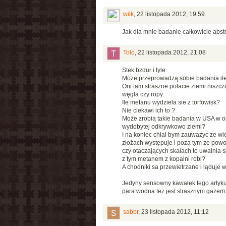
wilk
,
22 listopada 2012, 19:59
Jak dla mnie badanie całkowicie abst
Tolo
,
22 listopada 2012, 21:08
Stek bzdur i tyle.
Może przeprowadzą sobie badania ile
Oni tam straszne połacie ziemi niszcz
węgla czy ropy.
Ile metanu wydziela sie z torfowisk?
Nie ciekawi ich to ?
Może zrobią takie badania w USA w ok
wydobytej odkrywkowo ziemi?
I na koniec chial bym zauwazyc ze wie
złożach występuje i poza tym ze powo
czy otaczających skałach to uwalnia s
z tym metanem z kopalni robi?
A chodniki sa przewietrzane i ląduje 
Jedyny sensowny kawałek tego artykułu
para wodna tez jest strasznym gazem 
sabbr
,
23 listopada 2012, 11:12