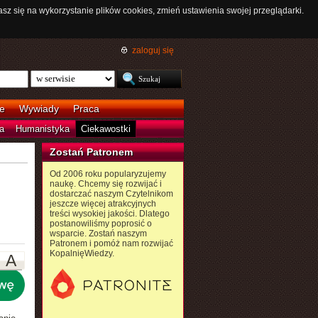
asz się na wykorzystanie plików cookies, zmień ustawienia swojej przeglądarki.
zaloguj się
e
Wywiady
Praca
a
Humanistyka
Ciekawostki
Zostań Patronem
Od 2006 roku popularyzujemy
naukę. Chcemy się rozwijać i
dostarczać naszym Czytelnikom
jeszcze więcej atrakcyjnych
treści wysokiej jakości. Dlatego
postanowiliśmy poprosić o
wsparcie. Zostań naszym
Patronem i pomóż nam rozwijać
KopalnięWiedzy.
A