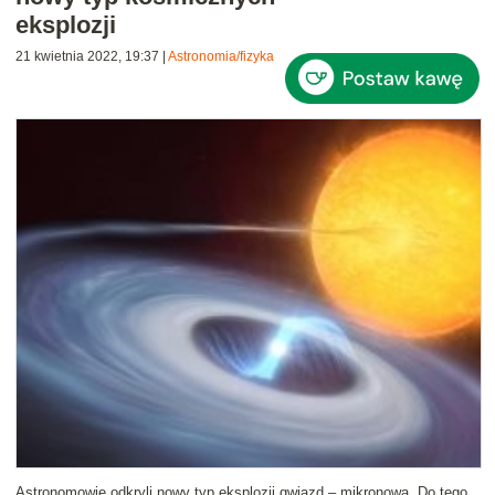
eksplozji
21 kwietnia 2022, 19:37
|
Astronomia/fizyka
Astronomowie odkryli nowy typ eksplozji gwiazd – mikronową. Do tego