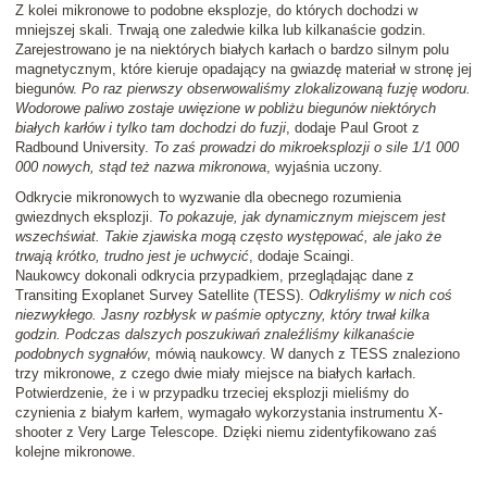
Z kolei mikronowe to podobne eksplozje, do których dochodzi w
mniejszej skali. Trwają one zaledwie kilka lub kilkanaście godzin.
Zarejestrowano je na niektórych białych karłach o bardzo silnym polu
magnetycznym, które kieruje opadający na gwiazdę materiał w stronę jej
biegunów.
Po raz pierwszy obserwowaliśmy zlokalizowaną fuzję wodoru.
Wodorowe paliwo zostaje uwięzione w pobliżu biegunów niektórych
białych karłów i tylko tam dochodzi do fuzji
, dodaje Paul Groot z
Radbound University.
To zaś prowadzi do mikroeksplozji o sile 1/1 000
000 nowych, stąd też nazwa mikronowa
, wyjaśnia uczony.
Odkrycie mikronowych to wyzwanie dla obecnego rozumienia
gwiezdnych eksplozji.
To pokazuje, jak dynamicznym miejscem jest
wszechświat. Takie zjawiska mogą często występować, ale jako że
trwają krótko, trudno jest je uchwycić
, dodaje Scaingi.
Naukowcy dokonali odkrycia przypadkiem, przeglądając dane z
Transiting Exoplanet Survey Satellite (TESS).
Odkryliśmy w nich coś
niezwykłego. Jasny rozbłysk w paśmie optyczny, który trwał kilka
godzin. Podczas dalszych poszukiwań znaleźliśmy kilkanaście
podobnych sygnałów
, mówią naukowcy. W danych z TESS znaleziono
trzy mikronowe, z czego dwie miały miejsce na białych karłach.
Potwierdzenie, że i w przypadku trzeciej eksplozji mieliśmy do
czynienia z białym karłem, wymagało wykorzystania instrumentu X-
shooter z Very Large Telescope. Dzięki niemu zidentyfikowano zaś
kolejne mikronowe.