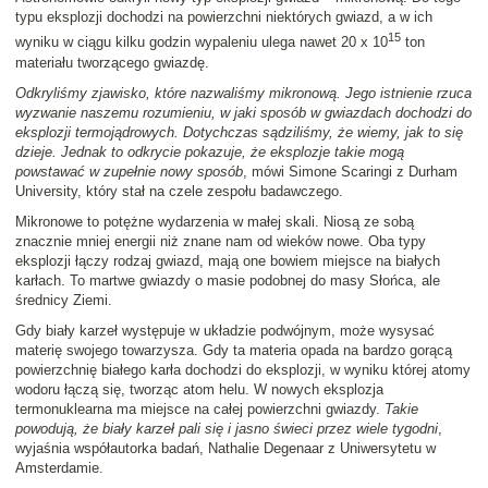
typu eksplozji dochodzi na powierzchni niektórych gwiazd, a w ich
15
wyniku w ciągu kilku godzin wypaleniu ulega nawet 20 x 10
ton
materiału tworzącego gwiazdę.
Odkryliśmy zjawisko, które nazwaliśmy mikronową. Jego istnienie rzuca
wyzwanie naszemu rozumieniu, w jaki sposób w gwiazdach dochodzi do
eksplozji termojądrowych. Dotychczas sądziliśmy, że wiemy, jak to się
dzieje. Jednak to odkrycie pokazuje, że eksplozje takie mogą
powstawać w zupełnie nowy sposób
, mówi Simone Scaringi z Durham
University, który stał na czele zespołu badawczego.
Mikronowe to potężne wydarzenia w małej skali. Niosą ze sobą
znacznie mniej energii niż znane nam od wieków nowe. Oba typy
eksplozji łączy rodzaj gwiazd, mają one bowiem miejsce na białych
karłach. To martwe gwiazdy o masie podobnej do masy Słońca, ale
średnicy Ziemi.
Gdy biały karzeł występuje w układzie podwójnym, może wysysać
materię swojego towarzysza. Gdy ta materia opada na bardzo gorącą
powierzchnię białego karła dochodzi do eksplozji, w wyniku której atomy
wodoru łączą się, tworząc atom helu. W nowych eksplozja
termonuklearna ma miejsce na całej powierzchni gwiazdy.
Takie
powodują, że biały karzeł pali się i jasno świeci przez wiele tygodni
,
wyjaśnia współautorka badań, Nathalie Degenaar z Uniwersytetu w
Amsterdamie.