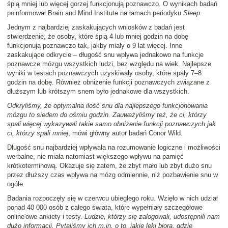
śpią mniej lub więcej gorzej funkcjonują poznawczo. O wynikach badań
poinformował Brain and Mind Institute na łamach periodyku
Sleep
.
Jednym z najbardziej zaskakujących wniosków z badań jest
stwierdzenie, że osoby, które śpią 4 lub mniej godzin na dobę
funkcjonują poznawczo tak, jakby miały o 9 lat więcej. Inne
zaskakujące odkrycie – długość snu wpływa jednakowo na funkcje
poznawcze mózgu wszystkich ludzi, bez względu na wiek. Najlepsze
wyniki w testach poznawczych uzyskiwały osoby, które spały 7–8
godzin na dobę. Również obniżenie funkcji poznawczych związane z
dłuższym lub krótszym snem było jednakowe dla wszystkich.
Odkryliśmy, że optymalna ilość snu dla najlepszego funkcjonowania
mózgu to siedem do ośmiu godzin. Zauważyliśmy też, że ci, którzy
spali więcej wykazywali takie samo obniżenie funkcji poznawczych jak
ci, którzy spali mniej
, mówi główny autor badań Conor Wild.
Długość snu najbardziej wpływała na rozumowanie logiczne i możliwości
werbalne, nie miała natomiast większego wpływu na pamięć
krótkoterminową. Okazuje się zatem, że zbyt mało lub zbyt dużo snu
przez dłuższy czas wpływa na mózg odmiennie, niż pozbawienie snu w
ogóle.
Badania rozpoczęły się w czerwcu ubiegłego roku. Wzięło w nich udział
ponad 40 000 osób z całego świata, które wypełniały szczegółowe
online'owe ankiety i testy.
Ludzie, którzy się zalogowali, udostępnili nam
dużo informacji. Pytaliśmy ich m.in. o to, jakie leki biorą, gdzie