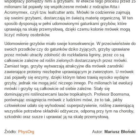
współpracy pomiędzy nimi a grzybami. W efekcie tego procesu przed 15
milionami lat pojawiły się współczesne mrówki z rodzajów Atta i
Acromyrmex, czyli tzw. leafcutter ants. Mrówki te codziennie zajmują
się swoimi grzybami, dostarczają im świeżą materię organiczną. W ten
sposób dysponują w pełni udomowionymi gatunkami grzybów, które
uprawiają na skalę przemysłową, dzięki czemu kolonie mrówek mogą
liczyć miliony osobników.
Udomowienie grzybów miało swoje konsekwencje. W przeciwieństwie do
swoich przodków czy do gatunków dziko żyjących, grzyby uprawiane
przez mrówki utraciły zdolność do rozkładania ligniny, przez co są
całkowicie zależne od roślin zielonych dostarczanych przez mrówki.
Zamiast tego, grzyby wytwarzają atrakcyjne dla mrówek zarodniki
zawierające proteiny niezbędne uprawiającym je zwierzętom. U mrówek
zaś pojawiły się enzymy, dzięki którym łatwo trawią wysoko wydajne
grzyby, jednak nie mogą jeść niczego innego. Po milionach lat ewolucji
mrówki i grzyby są całkowicie od siebie zależne. Stały się
dominującymi roślinożercami lasów tropikalnych. Profesor Boomsma,
porównując osiągnięcia mrówek z ludzkimi mówi, że to tak, jakby
człowiekowi udało się wyhodować superpożywienie, roślinę zawierającą
wszystkie potrzebne składniki odżywcze, odporną przy tym na choroby,
szkodniki oraz susze i uprawiać ją na skalę przemysłową.
Źródło:
PhysOrg
Autor:
Mariusz Błoński