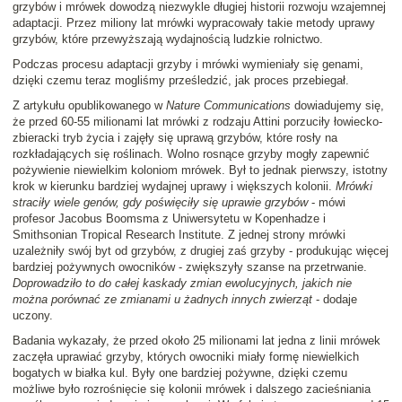
grzybów i mrówek dowodzą niezwykle długiej historii rozwoju wzajemnej
adaptacji. Przez miliony lat mrówki wypracowały takie metody uprawy
grzybów, które przewyższają wydajnością ludzkie rolnictwo.
Podczas procesu adaptacji grzyby i mrówki wymieniały się genami,
dzięki czemu teraz mogliśmy prześledzić, jak proces przebiegał.
Z artykułu opublikowanego w
Nature Communications
dowiadujemy się,
że przed 60-55 milionami lat mrówki z rodzaju Attini porzuciły łowiecko-
zbieracki tryb życia i zajęły się uprawą grzybów, które rosły na
rozkładających się roślinach. Wolno rosnące grzyby mogły zapewnić
pożywienie niewielkim koloniom mrówek. Był to jednak pierwszy, istotny
krok w kierunku bardziej wydajnej uprawy i większych kolonii.
Mrówki
straciły wiele genów, gdy poświęciły się uprawie grzybów
- mówi
profesor Jacobus Boomsma z Uniwersytetu w Kopenhadze i
Smithsonian Tropical Research Institute. Z jednej strony mrówki
uzależniły swój byt od grzybów, z drugiej zaś grzyby - produkując więcej
bardziej pożywnych owocników - zwiększyły szanse na przetrwanie.
Doprowadziło to do całej kaskady zmian ewolucyjnych, jakich nie
można porównać ze zmianami u żadnych innych zwierząt
- dodaje
uczony.
Badania wykazały, że przed około 25 milionami lat jedna z linii mrówek
zaczęła uprawiać grzyby, których owocniki miały formę niewielkich
bogatych w białka kul. Były one bardziej pożywne, dzięki czemu
możliwe było rozrośnięcie się kolonii mrówek i dalszego zacieśniania