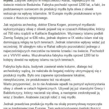
mydła
. Zabytek odkryto w miejscowości Rahat, największym na
świecie mieście Beduinów. Fabryka pochodzi sprzed 1200 lat, a fakt, że
podstawowym surowcem do produkcji mydła była oliwa z oliwek
wskazuje na wpływy islamskie. W Europie mydło produkowano w tym
czasie z tłuszczu wieprzowego.
Jak wyjaśnia archeolog, doktor Elena Kogen, przemysł mydlarski
wykorzystujący oliwę z oliwek pojawił się w czasach Abbasydów, którzy
od 750 roku rządzili w Kalifacie Bagdadzkim. Wyznawcy islamu podbili
Ziemię Świętą już w 636 roku, jednak dopiero w IX wieku islam stał się
dominującą religią na tych terenach. Jednak islamskie wpływy widać już
wcześniej. W ubiegłym roku w Rahat odkryto pozostałości jednego z
najwcześniejszych meczetów na terenie Izraela i na świecie. Pochodził
on z VII/VIII wieku. Muzułmańska fabryka mydła sprzed 1200 lat to
kolejny dowód na wpływy islamu na tych terenach.
Fabryka była duża, budynek zawierał wiele kolumn, dlatego też
archeolodzy sądzą, że należała do bogatej rodziny utrzymującej się z
produkcji mydła. Było ono zapewne sprzedawane lokalnie,
niewykluczone, że produkowano też na eksport.
Warto przypomnieć, że to nie Arabowie wpadli na pomysł wykorzystania
oliwy z oliwek w celach higienicznych. Używali jej już starożytni Grecy i
Babilończycy, którzy nacierali się oliwą, a następnie zeskrobywali ją
wraz z brudem. Arabowie zaczęli robić z niej mydło.
Jednak prawdziwa produkcja mydła na skalę przemysłową rozpoczęła
się w średniowiecznej Europie. Tam wykorzystywano świński tłuszcz,