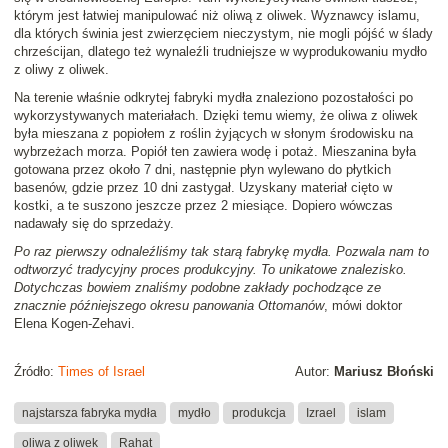
którym jest łatwiej manipulować niż oliwą z oliwek. Wyznawcy islamu,
dla których świnia jest zwierzęciem nieczystym, nie mogli pójść w ślady
chrześcijan, dlatego też wynaleźli trudniejsze w wyprodukowaniu mydło
z oliwy z oliwek.
Na terenie właśnie odkrytej fabryki mydła znaleziono pozostałości po
wykorzystywanych materiałach. Dzięki temu wiemy, że oliwa z oliwek
była mieszana z popiołem z roślin żyjących w słonym środowisku na
wybrzeżach morza. Popiół ten zawiera wodę i potaż. Mieszanina była
gotowana przez około 7 dni, następnie płyn wylewano do płytkich
basenów, gdzie przez 10 dni zastygał. Uzyskany materiał cięto w
kostki, a te suszono jeszcze przez 2 miesiące. Dopiero wówczas
nadawały się do sprzedaży.
Po raz pierwszy odnaleźliśmy tak starą fabrykę mydła. Pozwala nam to
odtworzyć tradycyjny proces produkcyjny. To unikatowe znalezisko.
Dotychczas bowiem znaliśmy podobne zakłady pochodzące ze
znacznie późniejszego okresu panowania Ottomanów
, mówi doktor
Elena Kogen-Zehavi.
Źródło:
Times of Israel
Autor:
Mariusz Błoński
najstarsza fabryka mydła
mydło
produkcja
Izrael
islam
oliwa z oliwek
Rahat