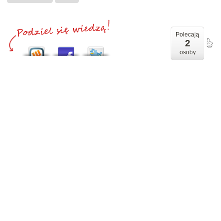
Polecają
2
osoby