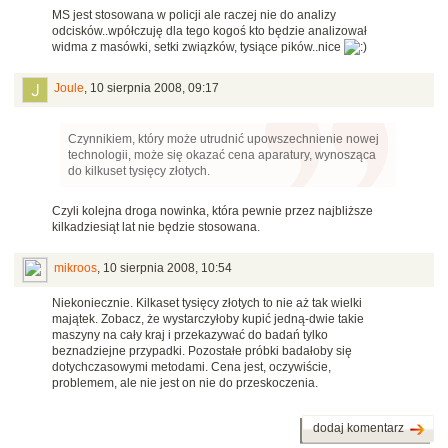
MS jest stosowana w policji ale raczej nie do analizy
odcisków..wpółczuję dla tego kogoś kto będzie analizował
widma z masówki, setki związków, tysiące pików..nice
Joule
,
10 sierpnia 2008, 09:17
Czynnikiem, który może utrudnić upowszechnienie nowej
technologii, może się okazać cena aparatury, wynosząca
do kilkuset tysięcy złotych.
Czyli kolejna droga nowinka, która pewnie przez najbliższe
kilkadziesiąt lat nie będzie stosowana.
mikroos
,
10 sierpnia 2008, 10:54
Niekoniecznie. Kilkaset tysięcy złotych to nie aż tak wielki
majątek. Zobacz, że wystarczyłoby kupić jedną-dwie takie
maszyny na cały kraj i przekazywać do badań tylko
beznadziejne przypadki. Pozostałe próbki badałoby się
dotychczasowymi metodami. Cena jest, oczywiście,
problemem, ale nie jest on nie do przeskoczenia.
dodaj komentarz