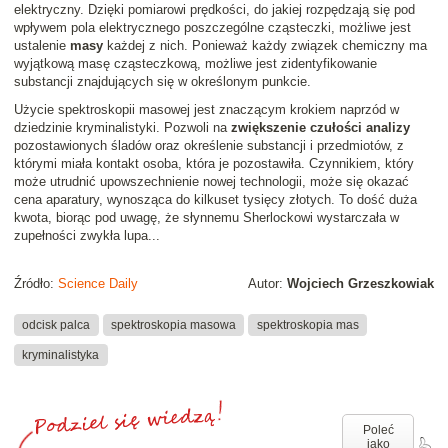
elektryczny. Dzięki pomiarowi prędkości, do jakiej rozpędzają się pod
wpływem pola elektrycznego poszczególne cząsteczki, możliwe jest
ustalenie
masy
każdej z nich. Ponieważ każdy związek chemiczny ma
wyjątkową masę cząsteczkową, możliwe jest zidentyfikowanie
substancji znajdujących się w określonym punkcie.
Użycie spektroskopii masowej jest znaczącym krokiem naprzód w
dziedzinie kryminalistyki. Pozwoli na
zwiększenie czułości analizy
pozostawionych śladów oraz określenie substancji i przedmiotów, z
którymi miała kontakt osoba, która je pozostawiła. Czynnikiem, który
może utrudnić upowszechnienie nowej technologii, może się okazać
cena aparatury, wynosząca do kilkuset tysięcy złotych. To dość duża
kwota, biorąc pod uwagę, że słynnemu Sherlockowi wystarczała w
zupełności zwykła lupa...
Źródło:
Science Daily
Autor:
Wojciech Grzeszkowiak
odcisk palca
spektroskopia masowa
spektroskopia mas
kryminalistyka
Poleć
jako