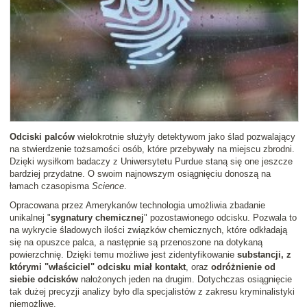
Odciski palców
wielokrotnie służyły detektywom jako ślad pozwalający
na stwierdzenie tożsamości osób, które przebywały na miejscu zbrodni.
Dzięki wysiłkom badaczy z Uniwersytetu Purdue staną się one jeszcze
bardziej przydatne. O swoim najnowszym osiągnięciu donoszą na
łamach czasopisma
Science
.
Opracowana przez Amerykanów technologia umożliwia zbadanie
unikalnej "
sygnatury chemicznej
" pozostawionego odcisku. Pozwala to
na wykrycie śladowych ilości związków chemicznych, które odkładają
się na opuszce palca, a następnie są przenoszone na dotykaną
powierzchnię. Dzięki temu możliwe jest zidentyfikowanie
substancji, z
którymi "właściciel" odcisku miał kontakt
, oraz
odróżnienie od
siebie odcisków
nałożonych jeden na drugim. Dotychczas osiągnięcie
tak dużej precyzji analizy było dla specjalistów z zakresu kryminalistyki
niemożliwe.