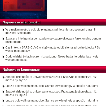
Najnowsze wiadomości
W etruskim mieście odkryto rytualną studnię z nienaruszonymi darami i
ludzkimi szkieletami
Sztuczna inteligencja po raz pierwszy zaprojektowała funkcjonalny genom
bakteriofaga
Czy infekcja SARS-CoV-2 w ciąży może odbić się na zdrowiu dziecka? Są
wyniki metaanalizy
Dodo widział świat inaczej, niż sądzono. Nowe badanie odsłania zmysły
wymarłego ptaka
Najnowsze komentarze
Spadek dzietności to uniwersalny wzorzec. Przyczyna jest prostsza, niż
można by sądzić
Ludzie polowali na mamucice. Samce zwykle ginęły w sposób naturalny
Spadek dzietności to uniwersalny wzorzec. Przyczyna jest prostsza, niż
można by sądzić
Ludzie polowali na mamucice. Samce zwykle ginęły w sposób naturalny