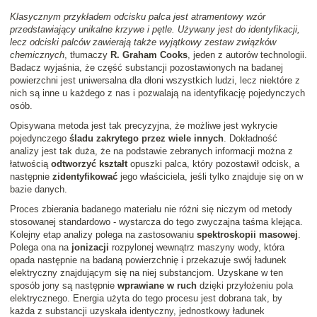
Klasycznym przykładem odcisku palca jest atramentowy wzór
przedstawiający unikalne krzywe i pętle. Używany jest do identyfikacji,
lecz odciski palców zawierają także wyjątkowy zestaw związków
chemicznych
, tłumaczy
R. Graham Cooks
, jeden z autorów technologii.
Badacz wyjaśnia, że część substancji pozostawionych na badanej
powierzchni jest uniwersalna dla dłoni wszystkich ludzi, lecz niektóre z
nich są inne u każdego z nas i pozwalają na identyfikację pojedynczych
osób.
Opisywana metoda jest tak precyzyjna, że możliwe jest wykrycie
pojedynczego
śladu zakrytego przez wiele innych
. Dokładność
analizy jest tak duża, że na podstawie zebranych informacji można z
łatwością
odtworzyć kształt
opuszki palca, który pozostawił odcisk, a
następnie
zidentyfikować
jego właściciela, jeśli tylko znajduje się on w
bazie danych.
Proces zbierania badanego materiału nie różni się niczym od metody
stosowanej standardowo - wystarcza do tego zwyczajna taśma klejąca.
Kolejny etap analizy polega na zastosowaniu
spektroskopii masowej
.
Polega ona na
jonizacji
rozpylonej wewnątrz maszyny wody, która
opada następnie na badaną powierzchnię i przekazuje swój ładunek
elektryczny znajdującym się na niej substancjom. Uzyskane w ten
sposób jony są następnie
wprawiane w ruch
dzięki przyłożeniu pola
elektrycznego. Energia użyta do tego procesu jest dobrana tak, by
każda z substancji uzyskała identyczny, jednostkowy ładunek