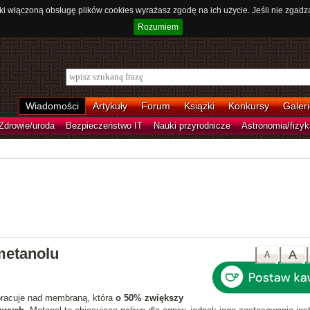
ki włączoną obsługę plików cookies wyrażasz zgodę na ich użycie. Jeśli nie zgadz
Rozumiem
Wiadomości
Artykuły
Forum
Książki
Konkursy
Galeri
Zdrowie/uroda
Bezpieczeństwo IT
Nauki przyrodnicze
Astronomia/fizyk
metanolu
A
A
pracuje nad membraną, która
o 50% zwiększy