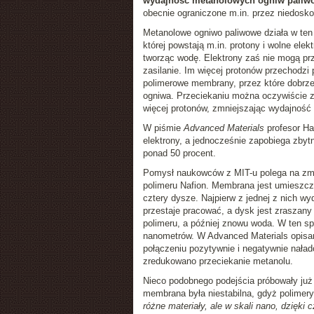
wydajność metanolowych ogniw paliw
obecnie ograniczone m.in. przez niedosk
Metanolowe ogniwo paliwowe działa w ten 
której powstają m.in. protony i wolne ele
tworząc wodę. Elektrony zaś nie mogą pr
zasilanie. Im więcej protonów przechodz
polimerowe membrany, przez które dobrze
ogniwa. Przeciekaniu można oczywiście z
więcej protonów, zmniejszając wydajność
W piśmie
Advanced Materials
profesor Ha
elektrony, a jednocześnie zapobiega zby
ponad 50 procent.
Pomysł naukowców z MIT-u polega na zm
polimeru Nafion. Membrana jest umieszc
cztery dysze. Najpierw z jednej z nich w
przestaje pracować, a dysk jest zraszan
polimeru, a później znowu woda. W ten s
nanometrów. W Advanced Materials opisa
połączeniu pozytywnie i negatywnie nała
zredukowano przeciekanie metanolu.
Nieco podobnego podejścia próbowały już 
membrana była niestabilna, gdyż polimery
różne materiały, ale w skali nano, dzięki 