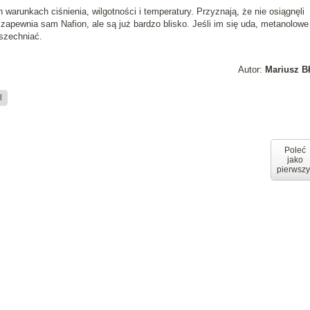
arunkach ciśnienia, wilgotności i temperatury. Przyznają, że nie osiągnęli
zapewnia sam Nafion, ale są już bardzo blisko. Jeśli im się uda, metanolowe
szechniać.
Autor:
Mariusz B
l
Poleć
jako
pierwszy