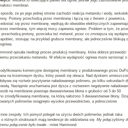
owych
. Metanol to obiecujące paliwo dla ogniw, jednak jego zastosowanie jes
onałości membran.
sposób, że po jego jednej stronie zachodzi reakcja metanolu i wody, wskutek
ktrony. Protony przechodzą przez membranę i łączą się z tlenem z powietrza,
zedostać się przez membranę, wędrują do obwodów elektrycznych zapewniaj
i przez membranę, tym więcej mocy zapewnia ogniwo. Problem w tym, że prz
 przechodzą protony, przecieka też metanol, przez co zmniejsza się wydajn
apobiec, stosując na przykład grubsze membrany, ale jednocześnie blokują 
 ogniwa.
mmond opisała niedrogi proces produkcji membrany, która dobrze przewodzi
tniemu przeciekaniu metanolu. W efekcie wydajność ogniwa może wzrosnąć o
odyfikowaniu komercyjne dostępnej membrany z produkowanego przez DuPo
zana na krzemowym dysku, który powoli się obraca. Nad dyskiem umieszczo
ydobywa się roztwór pozytywnie naładowanego polimeru, po kilku sekundach 
y wodą. Następnie uruchamiana jest dysza z roztworem negatywnie naładowa
posób na membranie powstaje dwuwarstwowa błona o grubości od 3 do 50
no zmodyfikowaną membranę, na którą nałożono 3 dwuwarstwowe błony. Dzię
dowanych polimerów osiągnięto wysokie przewodnictwo, a jednocześnie
inne zespoły. Ich pomysł polegał na użyciu dwóch polimerów, jednak taka
 o różnych strukturach mają tendencje do oddzielania się.
My połączyliśmy 
czemu połączenie było trwałe
- mówi Hammond.