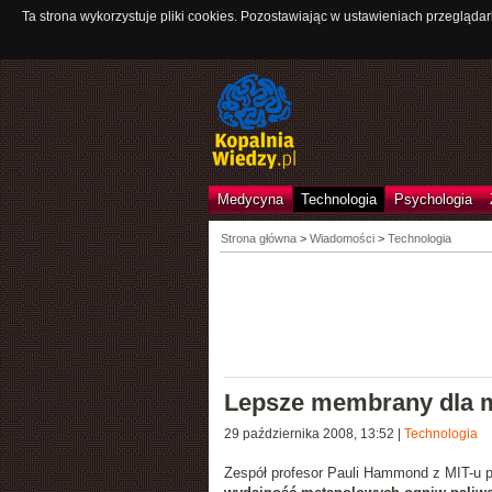
Ta strona wykorzystuje pliki cookies. Pozostawiając w ustawieniach przeglądar
Medycyna
Technologia
Psychologia
Strona główna
>
Wiadomości
>
Technologia
Lepsze membrany dla 
29 października 2008, 13:52
|
Technologia
Zespół profesor Pauli Hammond z MIT-u 