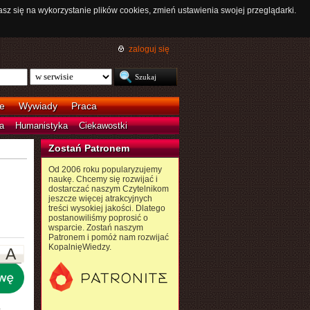
asz się na wykorzystanie plików cookies, zmień ustawienia swojej przeglądarki.
zaloguj się
e
Wywiady
Praca
a
Humanistyka
Ciekawostki
Zostań Patronem
Od 2006 roku popularyzujemy
naukę. Chcemy się rozwijać i
dostarczać naszym Czytelnikom
jeszcze więcej atrakcyjnych
treści wysokiej jakości. Dlatego
postanowiliśmy poprosić o
wsparcie. Zostań naszym
Patronem i pomóż nam rozwijać
KopalnięWiedzy.
A