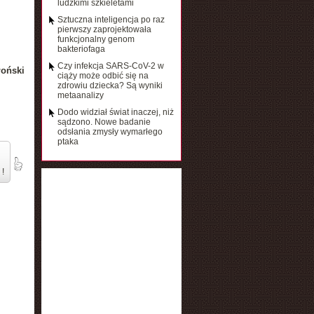
ludzkimi szkieletami
Sztuczna inteligencja po raz
pierwszy zaprojektowała
funkcjonalny genom
bakteriofaga
Czy infekcja SARS-CoV-2 w
łoński
ciąży może odbić się na
zdrowiu dziecka? Są wyniki
metaanalizy
Dodo widział świat inaczej, niż
sądzono. Nowe badanie
odsłania zmysły wymarłego
ptaka
 !