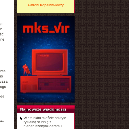
t
Patroni KopalniWiedzy
ąc
ez
ość
one
nta
no
dysza
nego
ki
Najnowsze wiadomości
W etruskim mieście odkryto
dwa
rytualną studnię z
nienaruszonymi darami i