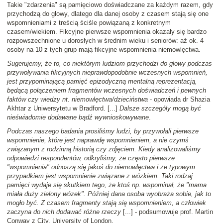
Takie "zdarzenia" są pamięciowo doświadczane za każdym razem, gdy
przychodzą do głowy, dlatego dla danej osoby z czasem stają się one
wspomnieniami z treścią ściśle powiązaną z konkretnym
czasem/wiekiem. Fikcyjne pierwsze wspomnienia okazały się bardzo
rozpowszechnione u dorosłych w średnim wieku i seniorów: aż ok. 4
osoby na 10 z tych grup mają fikcyjne wspomnienia niemowlęctwa.
Sugerujemy, że to, co niektórym ludziom przychodzi do głowy podczas
przywoływania fikcyjnych nieprawdopodobnie wczesnych wspomnień,
jest przypominającą pamięć epizodyczną mentalną reprezentacją,
będącą połączeniem fragmentów wczesnych doświadczeń i pewnych
faktów czy wiedzy nt. niemowlęctwa/dzieciństwa
- opowiada dr Shazia
Akhtar z Uniwersytetu w Bradford. [...]
Dalsze szczegóły mogą być
nieświadomie dodawane bądź wywnioskowywane
.
Podczas naszego badania prosiliśmy ludzi, by przywołali pierwsze
wspomnienie, które jest naprawdę wspomnieniem, a nie czymś
związanym z rodzinną historią czy zdjęciem. Kiedy analizowaliśmy
odpowiedzi respondentów, odkryliśmy, że często pierwsze
"wspomnienia" odnoszą się jakoś do niemowlęctwa i że typowym
przypadkiem jest wspomnienie związane z wózkiem. Taki rodzaj
pamięci wydaje się skutkiem tego, że ktoś np. wspominał, że "mama
miała duży zielony wózek". Później dana osoba wyobraża sobie, jak to
mogło być. Z czasem fragmenty stają się wspomnieniem, a człowiek
zaczyna do nich dodawać różne rzeczy
[...] - podsumowuje prof. Martin
Conway z City, University of London.