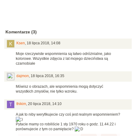
Komentarze (3)
Ksen
,
18 lipca 2018, 14:08
Moje rzeczywiste wspomnienia są łatwo odróżnialne, jako
kolorowe. Wszystkie zdjęcia z lat mojego dzieciństwa są
czarnobiałe
dajmon
,
18 lipca 2018, 16:35
Mówisz o obrazach, ale wspomnienia mogą dotyczyć
wszystkich zmysłów, nie tylko wzroku.
thikim
,
20 lipca 2018, 14:10
A jak to niby weryfikujecie czy coś jest realnym wspomnieniem?
Pytacie mamy co robiliście 1 sty 1970 roku o godz. 11.44.22 i
porównujecie z tym co pamiętacie?