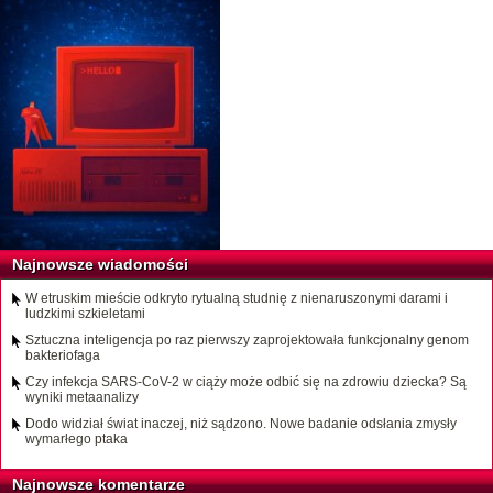
Najnowsze wiadomości
W etruskim mieście odkryto rytualną studnię z nienaruszonymi darami i
ludzkimi szkieletami
Sztuczna inteligencja po raz pierwszy zaprojektowała funkcjonalny genom
bakteriofaga
Czy infekcja SARS-CoV-2 w ciąży może odbić się na zdrowiu dziecka? Są
wyniki metaanalizy
Dodo widział świat inaczej, niż sądzono. Nowe badanie odsłania zmysły
wymarłego ptaka
Najnowsze komentarze