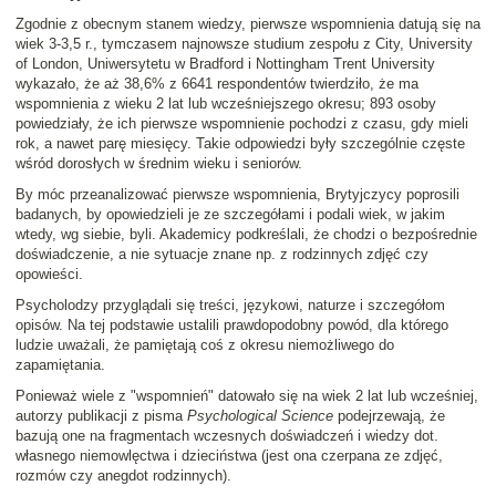
Zgodnie z obecnym stanem wiedzy, pierwsze wspomnienia datują się na
wiek 3-3,5 r., tymczasem najnowsze studium zespołu z City, University
of London, Uniwersytetu w Bradford i Nottingham Trent University
wykazało, że aż 38,6% z 6641 respondentów twierdziło, że ma
wspomnienia z wieku 2 lat lub wcześniejszego okresu; 893 osoby
powiedziały, że ich pierwsze wspomnienie pochodzi z czasu, gdy mieli
rok, a nawet parę miesięcy. Takie odpowiedzi były szczególnie częste
wśród dorosłych w średnim wieku i seniorów.
By móc przeanalizować pierwsze wspomnienia, Brytyjczycy poprosili
badanych, by opowiedzieli je ze szczegółami i podali wiek, w jakim
wtedy, wg siebie, byli. Akademicy podkreślali, że chodzi o bezpośrednie
doświadczenie, a nie sytuacje znane np. z rodzinnych zdjęć czy
opowieści.
Psycholodzy przyglądali się treści, językowi, naturze i szczegółom
opisów. Na tej podstawie ustalili prawdopodobny powód, dla którego
ludzie uważali, że pamiętają coś z okresu niemożliwego do
zapamiętania.
Ponieważ wiele z "wspomnień" datowało się na wiek 2 lat lub wcześniej,
autorzy publikacji z pisma
Psychological Science
podejrzewają, że
bazują one na fragmentach wczesnych doświadczeń i wiedzy dot.
własnego niemowlęctwa i dzieciństwa (jest ona czerpana ze zdjęć,
rozmów czy anegdot rodzinnych).