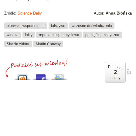
Źródło:
Science Daily
Autor:
Anna Błońska
pierwsze wspomnienie
fałszywe
wczesne doświadczenia
wiedza
fakty
reprezentacja umysłowa
pamięć epizodyczna
Shazia Akhtar
Martin Conway
Polecają
2
osoby