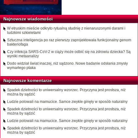
Najnowsze wiadomości
W etruskim mieście odkryto rytualną studnię z nienaruszonymi darami i
ludzkimi szkieletami
Sztuczna inteligencja po raz pierwszy zaprojektowała funkcjonalny genom
bakteriofaga
Czy infekcja SARS-CoV-2 w ciąży może odbić się na zdrowiu dziecka? Są
wyniki metaanalizy
Dodo widział świat inaczej, niż sądzono. Nowe badanie odsłania zmysły
wymarłego ptaka
Najnowsze komentarze
Spadek dzietności to uniwersalny wzorzec. Przyczyna jest prostsza, niż
można by sądzić
Ludzie polowali na mamucice. Samce zwykle ginęły w sposób naturalny
Spadek dzietności to uniwersalny wzorzec. Przyczyna jest prostsza, niż
można by sądzić
Ludzie polowali na mamucice. Samce zwykle ginęły w sposób naturalny
Spadek dzietności to uniwersalny wzorzec. Przyczyna jest prostsza, niż
można by sądzić