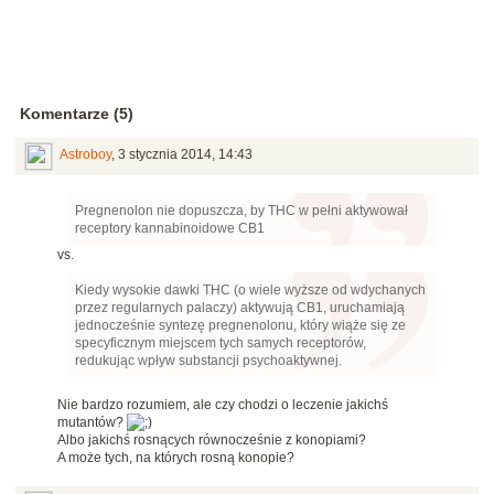
Komentarze (5)
Astroboy
,
3 stycznia 2014, 14:43
Pregnenolon nie dopuszcza, by THC w pełni aktywował
receptory kannabinoidowe CB1
vs.
Kiedy wysokie dawki THC (o wiele wyższe od wdychanych
przez regularnych palaczy) aktywują CB1, uruchamiają
jednocześnie syntezę pregnenolonu, który wiąże się ze
specyficznym miejscem tych samych receptorów,
redukując wpływ substancji psychoaktywnej.
Nie bardzo rozumiem, ale czy chodzi o leczenie jakichś
mutantów?
Albo jakichś rosnących równocześnie z konopiami?
A może tych, na których rosną konopie?