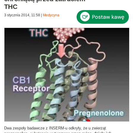
THC
3 stycznia 2014, 11:58
|
Medycyna
Dwa zespoły badawcze z INSERM-u odkryły, że u zwierząt