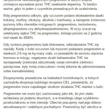
zmniejsza wyzwalane przez THC uwalnianie dopaminy. To bardzo
ważne, gdyż to jeden z czynników prowadzących do uzależnienia.
Rolę pregnenolonu odkryto, gdy szczurom podano ekwiwalentne dawki
kokainy, morfiny, nikotyny, alkoholu i marihuany, a następnie zmierzono
poziomy kilku steroidów mózgowych: pregnenolonu, testosteronu,
allopregnanolonu czy dehydroepiandrosteronu. W oczy rzucał się
selektywny wpływ THC na pregnenolon, którego poziom na 2 godziny
rósł nawet do 3000%.
Gdy synteza pregnenolonu była blokowana, oddziaływania THC się
nasilały. Kiedy z kolei szczurom lub myszom podawano pregnenolon w
dawkach 2-6 mg na kg masy ciała, co prowadziło do wzrostu stężenia
hormonu w mózgu, negatywne skutki behawioralne THC nie
występowały (zwierzęta odzyskiwały swoje normalne zdolności
pamięciowe, były mniej znieczulone i mniej skłonne do administrowania
sobie kannabinoidów).
Eksperymenty prowadzone na hodowlach komórkowych, w których
zachodziła ekspresja ludzkiego receptora CB1, potwierdziły, że
pregnenolon może zapobiegać skutkom działania THC również u ludzi.
Pregnenolon nie może być zastosowany jako lek, bo jest słabo
wchłaniany po podaniu doustnym, a w krwiobiegu ulega szybkiemu
przekształceniu w inne steroidy. Obecnie pracujemy nad jego dobrze
absorbowanymi i stabilnymi pochodnymi. Powinniśmy być wkrótce w