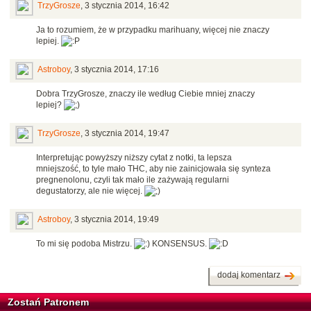
TrzyGrosze
,
3 stycznia 2014, 16:42
Ja to rozumiem, że w przypadku marihuany, więcej nie znaczy
lepiej.
Astroboy
,
3 stycznia 2014, 17:16
Dobra TrzyGrosze, znaczy ile według Ciebie mniej znaczy
lepiej?
TrzyGrosze
,
3 stycznia 2014, 19:47
Interpretując powyższy niższy cytat z notki, ta lepsza
mniejszość, to tyle mało THC, aby nie zainicjowała się synteza
pregnenolonu, czyli tak mało ile zażywają regularni
degustatorzy, ale nie więcej.
Astroboy
,
3 stycznia 2014, 19:49
To mi się podoba Mistrzu.
KONSENSUS.
dodaj komentarz
Zostań Patronem