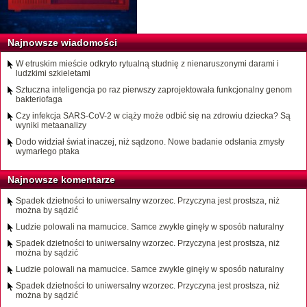
Najnowsze wiadomości
W etruskim mieście odkryto rytualną studnię z nienaruszonymi darami i
ludzkimi szkieletami
Sztuczna inteligencja po raz pierwszy zaprojektowała funkcjonalny genom
bakteriofaga
Czy infekcja SARS-CoV-2 w ciąży może odbić się na zdrowiu dziecka? Są
wyniki metaanalizy
Dodo widział świat inaczej, niż sądzono. Nowe badanie odsłania zmysły
wymarłego ptaka
Najnowsze komentarze
Spadek dzietności to uniwersalny wzorzec. Przyczyna jest prostsza, niż
można by sądzić
Ludzie polowali na mamucice. Samce zwykle ginęły w sposób naturalny
Spadek dzietności to uniwersalny wzorzec. Przyczyna jest prostsza, niż
można by sądzić
Ludzie polowali na mamucice. Samce zwykle ginęły w sposób naturalny
Spadek dzietności to uniwersalny wzorzec. Przyczyna jest prostsza, niż
można by sądzić