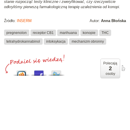
stanie rozpocząć testy kliniczne i zweryfikować, czy rzeczywiście
odkryliśmy pierwszą farmakologiczną terapię uzależnienia od konopi
.
Źródło:
INSERM
Autor:
Anna Błońska
pregnenolon
receptor CB1
marihuana
konopie
THC
tetrahydrokannabinol
intoksykacja
mechanizm obronny
Polecają
2
osoby