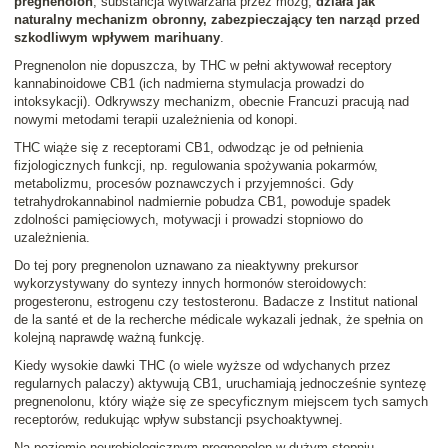
pregnenolon
, substancja wytwarzana przez mózg,
działa jak
naturalny mechanizm obronny, zabezpieczający ten narząd przed
szkodliwym wpływem marihuany
.
Pregnenolon nie dopuszcza, by THC w pełni aktywował receptory
kannabinoidowe CB1 (ich nadmierna stymulacja prowadzi do
intoksykacji). Odkrywszy mechanizm, obecnie Francuzi pracują nad
nowymi metodami terapii uzależnienia od konopi.
THC wiąże się z receptorami CB1, odwodząc je od pełnienia
fizjologicznych funkcji, np. regulowania spożywania pokarmów,
metabolizmu, procesów poznawczych i przyjemności. Gdy
tetrahydrokannabinol nadmiernie pobudza CB1, powoduje spadek
zdolności pamięciowych, motywacji i prowadzi stopniowo do
uzależnienia.
Do tej pory pregnenolon uznawano za nieaktywny prekursor
wykorzystywany do syntezy innych hormonów steroidowych:
progesteronu, estrogenu czy testosteronu. Badacze z Institut national
de la santé et de la recherche médicale wykazali jednak, że spełnia on
kolejną naprawdę ważną funkcję.
Kiedy wysokie dawki THC (o wiele wyższe od wdychanych przez
regularnych palaczy) aktywują CB1, uruchamiają jednocześnie syntezę
pregnenolonu, który wiąże się ze specyficznym miejscem tych samych
receptorów, redukując wpływ substancji psychoaktywnej.
Na poziomie neurobiologicznym pregnenolon w dużym stopniu