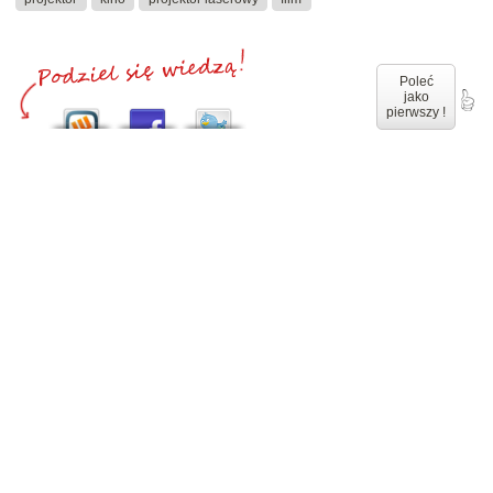
Poleć
jako
pierwszy !