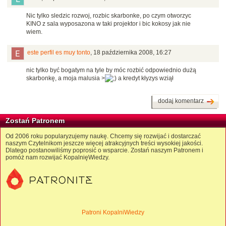
Nic tylko sledzic rozwoj, rozbic skarbonke, po czym otworzyc
KINO z sala wyposazona w taki projektor i bic kokosy jak nie
wiem.
este perfil es muy tonto
,
18 października 2008, 16:27
nic tylko być bogatym na tyle by móc rozbić odpowiednio dużą
skarbonkę, a moja malusia >
a kredyt kłyzys wziął
dodaj komentarz
Zostań Patronem
Od 2006 roku popularyzujemy naukę. Chcemy się rozwijać i dostarczać
naszym Czytelnikom jeszcze więcej atrakcyjnych treści wysokiej jakości.
Dlatego postanowiliśmy poprosić o wsparcie. Zostań naszym Patronem i
pomóż nam rozwijać KopalnięWiedzy.
Patroni KopalniWiedzy