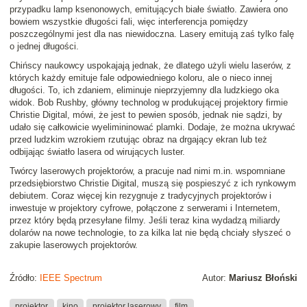
przypadku lamp ksenonowych, emitujących białe światło. Zawiera ono
bowiem wszystkie długości fali, więc interferencja pomiędzy
poszczególnymi jest dla nas niewidoczna. Lasery emitują zaś tylko falę
o jednej długości.
Chińscy naukowcy uspokajają jednak, że dlatego użyli wielu laserów, z
których każdy emituje fale odpowiedniego koloru, ale o nieco innej
długości. To, ich zdaniem, eliminuje nieprzyjemny dla ludzkiego oka
widok. Bob Rushby, główny technolog w produkującej projektory firmie
Christie Digital, mówi, że jest to pewien sposób, jednak nie sądzi, by
udało się całkowicie wyelimininować plamki. Dodaje, że można ukrywać
przed ludzkim wzrokiem rzutując obraz na drgający ekran lub też
odbijając światło lasera od wirujących luster.
Twórcy laserowych projektorów, a pracuje nad nimi m.in. wspomniane
przedsiębiorstwo Christie Digital, muszą się pospieszyć z ich rynkowym
debiutem. Coraz więcej kin rezygnuje z tradycyjnych projektorów i
inwestuje w projektory cyfrowe, połączone z serwerami i Internetem,
przez który będą przesyłane filmy. Jeśli teraz kina wydadzą miliardy
dolarów na nowe technologie, to za kilka lat nie będą chciały słyszeć o
zakupie laserowych projektorów.
Źródło:
IEEE Spectrum
Autor:
Mariusz Błoński
projektor
kino
projektor laserowy
film