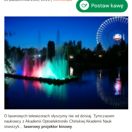
O laserowych telewizorach słyszymy nie od dzisiaj. Tymczasem
naukowcy z Akademii Optoelektroniki Chińskiej Akademii Nauk
stworzyli...
laserowy projektor kinowy
.