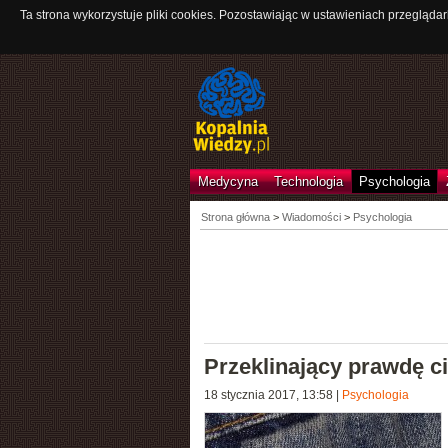
Ta strona wykorzystuje pliki cookies. Pozostawiając w ustawieniach przeglądar
Medycyna
Technologia
Psychologia
Strona główna
>
Wiadomości
>
Psychologia
Przeklinający prawdę c
18 stycznia 2017, 13:58
|
Psychologia