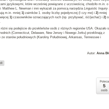
rcami językowymi, które wcześniej powiązano z uczciwością; chodziło m.in. o
r. Matthew L. Newman i inni wykazali za pomocą narzędzia
Linguistic Inquiry
ją m.in. mniej
1)
zaimków 1. osoby liczby pojedynczej (I czy me) i
2)
mniej
 więcej
1)
czasowników oznaczających ruch (np. przybywać, iść/jechać) i
2)
s
.
 różni się podejście do przekleństw osób z różnych regionów USA. Okazało s
odnich (Connecticut, Delaware, New Jersey i Nowego Jorku) przeklinają z
ze stanów południowych (Karoliny Południowej, Arkansas, Tennessee i
Autor:
Anna Bł
ll
Poleca
5
osób