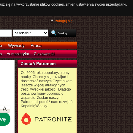
asz się na wykorzystanie plików cookies, zmień ustawienia swojej przeglądarki.
zaloguj się
e
Wywiady
Praca
a
Humanistyka
Ciekawostki
Zostań Patronem
Od 2006 roku popularyzujemy
naukę. Chcemy się rozwijać i
dostarczać naszym Czytelnikom
jeszcze więcej atrakcyjnych
treści wysokiej jakości. Dlatego
postanowiliśmy poprosić o
wsparcie. Zostań naszym
Patronem i pomóż nam rozwijać
KopalnięWiedzy.
A