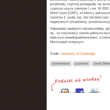
przeklinały, częściej posługiwały się wzo
częstsze użycie zaimków I i me. W 2003 
Word Count
(LIWC), że kłamcy wykorzystu
zaimków 3. osoby (np. she lub their) oraz
negatywnych (zmartwiony, przestraszony)
Odpowiedzi badanych odzwierciedlały, jak
np., że mieszkańcy stanów północno-wsch
większym prawdopodobieństwem, a ludzie 
Mississippi) mniejszym.
Źródło:
University of Cambridge
przekleństwa
uczciwość
David Stillwe