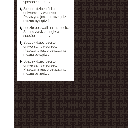
sposób naturalny
Spadek dzietności to
uniwersalny wzorzec.
Przyczyna jest prostsza, niż
można by sądzić
Ludzie polowali na mamucice.
Samce zwykle ginęły w
sposób naturalny
Spadek dzietności to
uniwersalny wzorzec.
Przyczyna jest prostsza, niż
można by sądzić
Spadek dzietności to
uniwersalny wzorzec.
Przyczyna jest prostsza, niż
można by sądzić