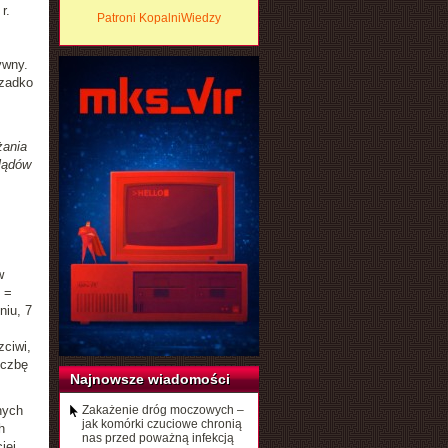
r.
Patroni KopalniWiedzy
ywny.
rzadko
żania
glądów
w
 =
niu, 7
ciwi,
iczbę
Najnowsze wiadomości
nych
Zakażenie dróg moczowych –
jak komórki czuciowe chronią
h
nas przed poważną infekcją
iej