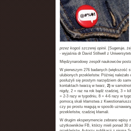
przez kogoś szczerej opinii.
[Sugeruje, ż
- wyjaśnia dr David Stillwell z Uniwersyte
Międzynarodowy zespół naukowców postanow
W pierwszym 276 badanych (większość sta
ulubionych przekleństw. Później należało
posłużyli się prostym narzędziem do samo
kontaktach twarzą w twarz,
2)
w samotnośc
nigdy, 2 = raz na rok bądź rzadziej, 3 = k
= 2-3 razy w tygodniu, 8 = 4-6 razy w tyg
pomocą skali kłamstwa z Kwestionariusza
czy po prostu reagują w sposób uznawany 
przekleństw, rzadziej kłamali.
W drugim eksperymencie zebrano wpisy n
użytkowników FB, którzy mieli ponad 30 z
przekleństw. Autorzy publikacji z pisma
So