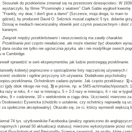
Stosunek do przekleństw zmieniał się na przestrzeni dziesięcioleci. W 1939 
wystarczyło, by filmie "Przeminęło z wiatrem" Clark Gable wygłosił kwestię
"Frankly, my dear, I don't give a damn" (Szczerze, moja droga, to mam to
gdzieś), by producent David O. Selznick musiał zapłacić 5 tys. dolarów grz
Dzisiaj w mediach niecenzuralny słownik jest czymś powszechnym i dość 
karanym.
Związek między przekleństwami i nieuczciwością ma zawiły charakter.
Przeklinanie jest często niewłaściwe, ale może również być dowodem wyra
e]
dana osoba nie tylko nie ugrzecznia języka, ale i nie modyfikuje swoich po
tu w Cambridge.
ił sprawdzić w serii eksperymentów, jak ludzie postrzegają przeklinanie.
nowiły kobiety) poproszono o sporządzenie listy najczęściej używanych i
 ocenić osobiste i ogólne przyczyny ich używania. Dodatkowo psycholodzy
opisu przeklinania. Ochotnikom zadano pytanie: Jak często przeklinasz:
1)
i (gdy obok nikogo nie ma),
3)
w piśmie, np. w SMS-ach/mailach/postach; 1
ilka razy w roku, 4 = raz w miesiącu, 5 = 2-3 razy w miesiącu, 6 = raz w tygod
odniu, 9 = codziennie, 10 = wielokrotnie w ciągu dnia. Uczciwość mierzono za
 Osobowości Eysencka (chodziło o ustalenie, czy ochotnicy naprawdę są ucz
za społecznie akceptowalny). Okazało się, że ci, którzy wymienili większą l
iemal 74 tys. użytkowników Facebooka (analizy ograniczono do anglojęzycz
najomych i ponad 50 aktualizacji statusu); mierzono wykorzystanie przez nic
cial Psychological and Personality Science
zauważyli, że osoby, które częśc