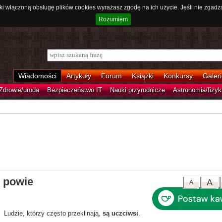
ki włączoną obsługę plików cookies wyrażasz zgodę na ich użycie. Jeśli nie zgadz
Rozumiem
Wiadomości
Artykuły
Forum
Książki
Konkursy
Galeri
Zdrowie/uroda
Bezpieczeństwo IT
Nauki przyrodnicze
Astronomia/fizyk
i powie
A
A
Ludzie, którzy często przeklinają,
są uczciwsi
.