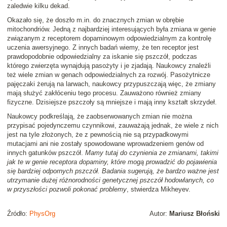
zaledwie kilku dekad.
Okazało się, że doszło m.in. do znacznych zmian w obrębie
mitochondriów. Jedną z najbardziej interesujących była zmiana w genie
związanym z receptorem dopaminowym odpowiedzialnym za kontrolę
uczenia awersyjnego. Z innych badań wiemy, że ten receptor jest
prawdopodobnie odpowiedzialny za iskanie się pszczół, podczas
którego zwierzęta wynajdują pasożyty i je zjadają. Naukowcy znaleźli
też wiele zmian w genach odpowiedzialnych za rozwój. Pasożytnicze
pajęczaki żerują na larwach, naukowcy przypuszczają więc, że zmiany
mają służyć zakłóceniu tego procesu. Zauważono również zmiany
fizyczne. Dzisiejsze pszczoły są mniejsze i mają inny kształt skrzydeł.
Naukowcy podkreślają, że zaobserwowanych zmian nie można
przypisać pojedynczemu czynnikowi, zauważają jednak, że wiele z nich
jest na tyle złożonych, że z pewnością nie są przypadkowymi
mutacjami ani nie zostały spowodowane wprowadzeniem genów od
innych gatunków pszczół.
Mamy tutaj do czynienia ze zmianami, takimi
jak te w genie receptora dopaminy, które mogą prowadzić do pojawienia
się bardziej odpornych pszczół. Badania sugerują, że bardzo ważne jest
utrzymanie dużej różnorodności genetycznej pszczół hodowlanych, co
w przyszłości pozwoli pokonać problemy
, stwierdza Mikheyev.
Źródło:
PhysOrg
Autor:
Mariusz Błoński