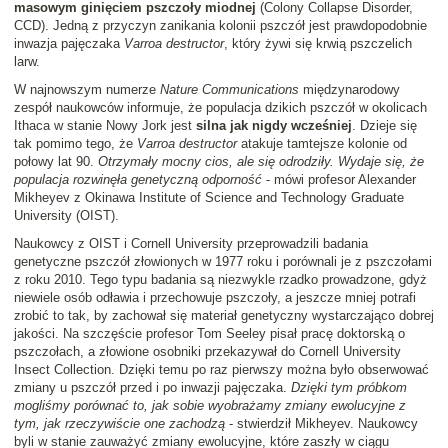
masowym ginięciem pszczoły miodnej
(Colony Collapse Disorder,
CCD). Jedną z przyczyn zanikania kolonii pszczół jest prawdopodobnie
inwazja pajęczaka
Varroa destructor
, który żywi się krwią pszczelich
larw.
W najnowszym numerze
Nature Communications
międzynarodowy
zespół naukowców informuje, że populacja dzikich pszczół w okolicach
Ithaca w stanie Nowy Jork jest
silna jak nigdy wcześniej
. Dzieje się
tak pomimo tego, że
Varroa destructor
atakuje tamtejsze kolonie od
połowy lat 90.
Otrzymały mocny cios, ale się odrodziły. Wydaje się, że
populacja rozwinęła genetyczną odporność
- mówi profesor Alexander
Mikheyev z Okinawa Institute of Science and Technology Graduate
University (OIST).
Naukowcy z OIST i Cornell University przeprowadzili badania
genetyczne pszczół złowionych w 1977 roku i porównali je z pszczołami
z roku 2010. Tego typu badania są niezwykle rzadko prowadzone, gdyż
niewiele osób odławia i przechowuje pszczoły, a jeszcze mniej potrafi
zrobić to tak, by zachował się materiał genetyczny wystarczająco dobrej
jakości. Na szczęście profesor Tom Seeley pisał pracę doktorską o
pszczołach, a złowione osobniki przekazywał do Cornell University
Insect Collection. Dzięki temu po raz pierwszy można było obserwować
zmiany u pszczół przed i po inwazji pajęczaka.
Dzięki tym próbkom
mogliśmy porównać to, jak sobie wyobrażamy zmiany ewolucyjne z
tym, jak rzeczywiście one zachodzą
- stwierdził Mikheyev. Naukowcy
byli w stanie zauważyć zmiany ewolucyjne, które zaszły w ciągu