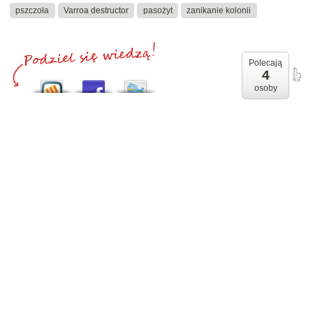
pszczoła
Varroa destructor
pasożyt
zanikanie kolonii
Polecają
4
osoby