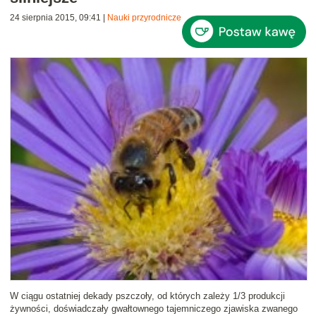
24 sierpnia 2015, 09:41
|
Nauki przyrodnicze
W ciągu ostatniej dekady pszczoły, od których zależy 1/3 produkcji
żywności, doświadczały gwałtownego tajemniczego zjawiska zwanego