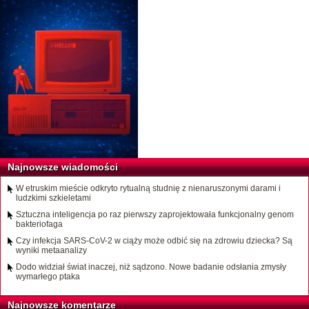
Najnowsze wiadomości
W etruskim mieście odkryto rytualną studnię z nienaruszonymi darami i
ludzkimi szkieletami
Sztuczna inteligencja po raz pierwszy zaprojektowała funkcjonalny genom
bakteriofaga
Czy infekcja SARS-CoV-2 w ciąży może odbić się na zdrowiu dziecka? Są
wyniki metaanalizy
Dodo widział świat inaczej, niż sądzono. Nowe badanie odsłania zmysły
wymarłego ptaka
Najnowsze komentarze