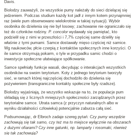
Davis.
Biolodzy zauważyli, że wszystkie pumy należały do sieci dzielącej się
jedzeniem. Podczas studium każdy kot jadł z innym kotem przynajmniej
raz (wiele pum obserwowano wielokrotnie w takiej sytuacji). Wybór
osobnika do dzielenia się nie był losowy; zachowanie nie ograniczało się
też do członków rodziny.
P. concolor
wydawały się pamiętać, kto
podzielił się z nimi w przeszłości i 7,7% częściej same dzieliły się
właśnie z tymi pumami. Samce dostawały mięso częściej niż samice.
Wg naukowców, płcie czerpią z kontaktów społecznych inne korzyści. O
ile samce otrzymują pokarm, o tyle w przypadku samic chodzi o
inwestycje społeczne ułatwiające spółkowanie.
Samce spełniały funkcje wasali, decydując o interakcjach wszystkich
osobników na swoim terytorium. Koty z jednego terytorium tworzyły
sieć, w ramach której najczęściej dochodziło do dzielenia się
pożywieniem (transgraniczne kontakty społeczne były rzadsze).
Biolodzy wyjaśniają, że wszystko wskazuje na to, że populacje pum
składają się z licznych mniejszych społeczności zarządzanych przez
terytorialne samce. Utrata samca (z przyczyn naturalnych albo w
wyniku działalności człowieka) potencjalnie zaburza całą sieć.
Podsumowując, dr Elbroch zadaje szereg pytań:
Czy pumy wszędzie
zachowują się tak samo, czy też ma to miejsce wyłącznie na obszarach
z dużymi ofiarami? Czy inne gatunki, np. lamparty i rosomaki, również
się tak zachowują?