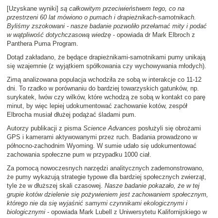
[Uzyskane wyniki]
są całkowitym przeciwieństwem tego, co na
przestrzeni 60 lat mówiono o pumach i drapieżnikach-samotnikach.
Byliśmy zszokowani - nasze badanie pozwoliło przełamać mity i podać
w wątpliwość dotychczasową wiedzę
- opowiada dr Mark Elbroch z
Panthera Puma Program.
Dotąd zakładano, że będące drapieżnikami-samotnikami pumy unikają
się wzajemnie (z wyjątkiem spółkowania czy wychowywania młodych).
Zimą analizowana populacja wchodziła ze sobą w interakcje co 11-12
dni. To rzadko w porównaniu do bardziej towarzyskich gatunków, np.
surykatek, lwów czy wilków, które wchodzą ze sobą w kontakt co parę
minut, by więc lepiej udokumentować zachowanie kotów, zespół
Elbrocha musiał dłużej podążać śladami pum.
Autorzy publikacji z pisma
Science Advances
posłużyli się obrożami
GPS i kamerami aktywowanymi przez ruch. Badania prowadzono w
północno-zachodnim Wyoming. W sumie udało się udokumentować
zachowania społeczne pum w przypadku 1000 ciał.
Za pomocą nowoczesnych narzędzi analitycznych zademonstrowano,
że pumy wykazują strategie typowe dla bardziej społecznych zwierząt,
tyle że w dłuższej skali czasowej.
Nasze badanie pokazało, że w tej
grupie kotów dzielenie się pożywieniem jest zachowaniem społecznym,
którego nie da się wyjaśnić samymi czynnikami ekologicznymi i
biologicznymi
- opowiada Mark Lubell z Uniwersytetu Kalifornijskiego w