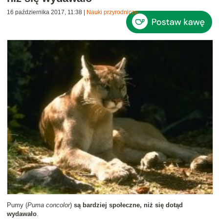
16 października 2017, 11:38
|
Nauki przyrodnicze
Pumy (
Puma concolor
)
są bardziej społeczne, niż się dotąd
wydawało
.