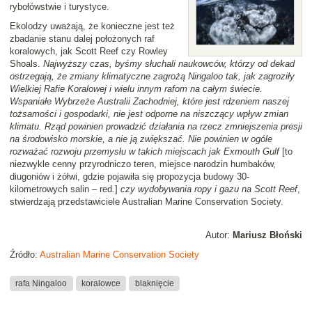
rybołówstwie i turystyce.
Ekolodzy uważają, że konieczne jest też
zbadanie stanu dalej położonych raf
koralowych, jak Scott Reef czy Rowley
Shoals.
Najwyższy czas, byśmy słuchali naukowców, którzy od dekad
ostrzegają, że zmiany klimatyczne zagrożą Ningaloo tak, jak zagroziły
Wielkiej Rafie Koralowej i wielu innym rafom na całym świecie.
Wspaniałe Wybrzeże Australii Zachodniej, które jest rdzeniem naszej
tożsamości i gospodarki, nie jest odporne na niszczący wpływ zmian
klimatu. Rząd powinien prowadzić działania na rzecz zmniejszenia presji
na środowisko morskie, a nie ją zwiększać. Nie powinien w ogóle
rozważać rozwoju przemysłu w takich miejscach jak Exmouth Gulf
[to
niezwykle cenny przyrodniczo teren, miejsce narodzin humbaków,
diugoniów i żółwi, gdzie pojawiła się propozycja budowy 30-
kilometrowych salin – red.]
czy wydobywania ropy i gazu na Scott Reef
,
stwierdzają przedstawiciele Australian Marine Conservation Society.
Autor:
Mariusz Błoński
Źródło:
Australian Marine Conservation Society
rafa Ningaloo
koralowce
blaknięcie