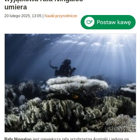
umiera
20 lutego 2025, 13:05
|
Nauki przyrodnicze
Rafa Ningaloo
jest największą rafą przybrzeżną Australii i jedyną na