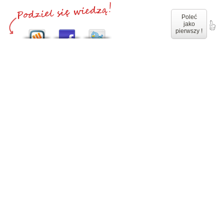
Poleć
jako
pierwszy !