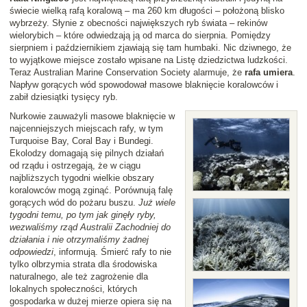
świecie wielką rafą koralową – ma 260 km długości – położoną blisko
wybrzeży. Słynie z obecności największych ryb świata – rekinów
wielorybich – które odwiedzają ją od marca do sierpnia. Pomiędzy
sierpniem i październikiem zjawiają się tam humbaki. Nic dziwnego, że
to wyjątkowe miejsce zostało wpisane na Listę dziedzictwa ludzkości.
Teraz Australian Marine Conservation Society alarmuje, że
rafa umiera
.
Napływ gorących wód spowodował masowe blaknięcie koralowców i
zabił dziesiątki tysięcy ryb.
Nurkowie zauważyli masowe blaknięcie w
najcenniejszych miejscach rafy, w tym
Turquoise Bay, Coral Bay i Bundegi.
Ekolodzy domagają się pilnych działań
od rządu i ostrzegają, że w ciągu
najbliższych tygodni wielkie obszary
koralowców mogą zginąć. Porównują falę
gorących wód do pożaru buszu.
Już wiele
tygodni temu, po tym jak ginęły ryby,
wezwaliśmy rząd Australii Zachodniej do
działania i nie otrzymaliśmy żadnej
odpowiedzi
, informują. Śmierć rafy to nie
tylko olbrzymia strata dla środowiska
naturalnego, ale też zagrożenie dla
lokalnych społeczności, których
gospodarka w dużej mierze opiera się na