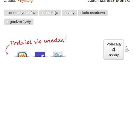
Źródło:
PhysOrg
Autor:
Mariusz Błoński
ruch kontynentów
subdukcja
osady
skała osadowa
organizm żywy
Polecają
4
osoby