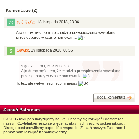
Komentarze (2)
おくりびと
,
18 listopada 2018, 23:06
A ja durny myślałem, że chodzi o przyspieszenia wywołane
przez gepardy w czasie hamowania
Sławko
,
19 listopada 2018, 08:56
9 godzin temu, BOXIN napisał:
A ja durny myślałem, że chodzi o przyspieszenia wywołane
przez gepardy w czasie hamowania
To też, ale wpływ jest nieco mniejszy
dodaj komentarz
Zostań Patronem
Od 2006 roku popularyzujemy naukę. Chcemy się rozwijać i dostarczać
naszym Czytelnikom jeszcze więcej atrakcyjnych treści wysokiej jakości.
Dlatego postanowiliśmy poprosić o wsparcie. Zostań naszym Patronem i
pomóż nam rozwijać KopalnięWiedzy.