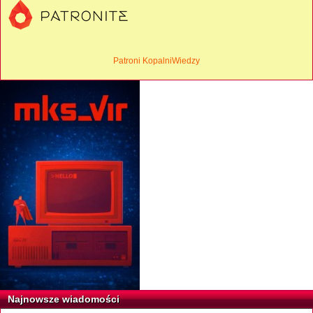
Patroni KopalniWiedzy
Najnowsze wiadomości