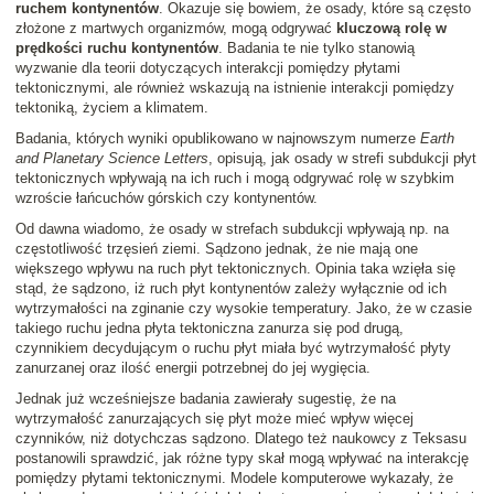
ruchem kontynentów
. Okazuje się bowiem, że osady, które są często
złożone z martwych organizmów, mogą odgrywać
kluczową rolę w
prędkości ruchu kontynentów
. Badania te nie tylko stanowią
wyzwanie dla teorii dotyczących interakcji pomiędzy płytami
tektonicznymi, ale również wskazują na istnienie interakcji pomiędzy
tektoniką, życiem a klimatem.
Badania, których wyniki opublikowano w najnowszym numerze
Earth
and Planetary Science Letters
, opisują, jak osady w strefi subdukcji płyt
tektonicznych wpływają na ich ruch i mogą odgrywać rolę w szybkim
wzroście łańcuchów górskich czy kontynentów.
Od dawna wiadomo, że osady w strefach subdukcji wpływają np. na
częstotliwość trzęsień ziemi. Sądzono jednak, że nie mają one
większego wpływu na ruch płyt tektonicznych. Opinia taka wzięła się
stąd, że sądzono, iż ruch płyt kontynentów zależy wyłącznie od ich
wytrzymałości na zginanie czy wysokie temperatury. Jako, że w czasie
takiego ruchu jedna płyta tektoniczna zanurza się pod drugą,
czynnikiem decydującym o ruchu płyt miała być wytrzymałość płyty
zanurzanej oraz ilość energii potrzebnej do jej wygięcia.
Jednak już wcześniejsze badania zawierały sugestię, że na
wytrzymałość zanurzających się płyt może mieć wpływ więcej
czynników, niż dotychczas sądzono. Dlatego też naukowcy z Teksasu
postanowili sprawdzić, jak różne typy skał mogą wpływać na interakcję
pomiędzy płytami tektonicznymi. Modele komputerowe wykazały, że