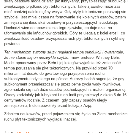
skały osadowe mogą działać jak lubrykanty, przyspieszając subdukcję i
zwiększając prędkość płyt tektonicznych. Takie zjawisko może zaś
mieć bardziej dalekosiężny wpływ. Gdy płyty tektoniczne poruszają się
szybciej, jest mniej czasu na formowanie się kolejnych osadów, zatem
zmniejsza się ilość skał osadowym przyspieszających subdukcję.
Dochodzi więc do spowolnienia tego zjawiska, co daje czas na
uformowanie się łańcuchów górskich. Góry te ulegają z kolei erozji, co
zwiększa ilość osadów, przyspiesza ruch płyt tektonicznych i cykl się
powtarza.
Ten mechanizm zwrotny służy regulacji tempa subdukcji i gwarantuje,
że nie stanie się on niezwykle szybki
, mówi profesor Whitney Behr.
Model opracowany przez Behr i jej kolegów wyjaśnia też zmienność
tempa poruszania się płyt tektonicznych. Na przykład przed 70
milionami lat doszło do gwałtownego przyspieszenia ruchu
subkontynentu indyjskiego na północ. Autorzy badań sugerują, że gdy
subkontynent przemieszczał się przez pełne życia wody równikowe,
zgromadziło się nań dużo osadów pochodzących z materii organicznej.
Osady zadziałały jak lubrykant i ruch Indii przyspieszył z około 5 do 16
centymetrów rocznie. Z czasem, gdy zapasy osadów uległy
zmniejszeniu, Indie spowolniły przed kolizją z Azją.
Zdaniem naukowców, przed pojawieniem się życia na Ziemi mechanizm
ruchu płyt tektonicznych wyglądał inaczej.