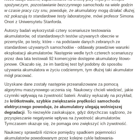
spożywczym, pozostawianie bezczynnego samochodu na wiele godzin
w czasie pracy czy snu, powoduje, że akumulatory mogą działać dłużej,
niż pokazują to standardowe testy laboratoryjne
, mówi profesor Simona
Onori z Uniwersytetu Stanforda.
Autorzy badań wykorzystali cztery scenariusze testowania
akumulatorów, od standardowych testów używanych obecnie w
przemyśle, po testy, które – na podstawie danych zebranych ze
standardowo używanych samochodów - oddawały prawdziwe warunki
eksploatacji akumulatorów. Następnie wedle tych czterech scenariuszy
przez dwa lata testowali 92 komercyjnie dostępne akumulatory litowo-
jonowe. Okazało się, że im bardziej test był podobny do sposobu
używania akumulatora w życiu codziennym, tym dłużej taki akumulator
mógł pracować.
Uzyskane dane zostały następnie przeanalizowane za pomocą
algorytmu maszynowego uczenia się. Naukowcy chcieli wiedzieć, jakie
czynniki wpływają na żywotność baterii. Analizy wykazały na przykład,
że
krótkotrwałe, szybkie zwiększanie prędkości samochodu
elektrycznego powoduje, że akumulatory ulegają wolniejszej
degradacji
. To niezwykle zaskakujące, gdyż dotychczas sądzono, że
przyspieszanie negatywnie wpływa na żywotność akumulatorów.
Tymczasem okazuje się, że pomaga ono zwiększyć ich żywotność.
Naukowcy sprawdzili różnice pomiędzy spadkiem pojemności
akumulatorów powodowanym przez kolejne cykle ładowania-