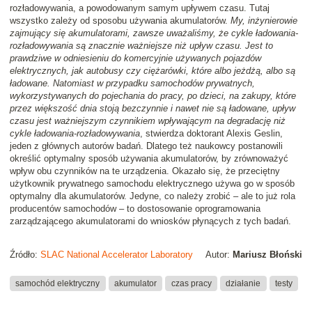
rozładowywania, a powodowanym samym upływem czasu. Tutaj
wszystko zależy od sposobu używania akumulatorów.
My, inżynierowie
zajmujący się akumulatorami, zawsze uważaliśmy, że cykle ładowania-
rozładowywania są znacznie ważniejsze niż upływ czasu. Jest to
prawdziwe w odniesieniu do komercyjnie używanych pojazdów
elektrycznych, jak autobusy czy ciężarówki, które albo jeżdżą, albo są
ładowane. Natomiast w przypadku samochodów prywatnych,
wykorzystywanych do pojechania do pracy, po dzieci, na zakupy, które
przez większość dnia stoją bezczynnie i nawet nie są ładowane, upływ
czasu jest ważniejszym czynnikiem wpływającym na degradację niż
cykle ładowania-rozładowywania
, stwierdza doktorant Alexis Geslin,
jeden z głównych autorów badań. Dlatego też naukowcy postanowili
określić optymalny sposób używania akumulatorów, by zrównoważyć
wpływ obu czynników na te urządzenia. Okazało się, że przeciętny
użytkownik prywatnego samochodu elektrycznego używa go w sposób
optymalny dla akumulatorów. Jedyne, co należy zrobić – ale to już rola
producentów samochodów – to dostosowanie oprogramowania
zarządzającego akumulatorami do wniosków płynących z tych badań.
Źródło:
SLAC National Accelerator Laboratory
Autor:
Mariusz Błoński
samochód elektryczny
akumulator
czas pracy
działanie
testy