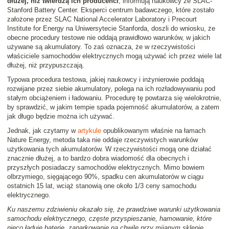
dłużej, niż twierdzą ich producenci
, informują naukowcy ze SLAC-
Stanford Battery Center. Eksperci centrum badawczego, które zostało
założone przez SLAC National Accelerator Laboratory i Precourt
Institute for Energy na Uniwersytecie Stanforda, doszli do wniosku, że
obecne procedury testowe nie oddają prawidłowo warunków, w jakich
używane są akumulatory. To zaś oznacza, że w rzeczywistości
właściciele samochodów elektrycznych mogą używać ich przez wiele lat
dłużej, niż przypuszczają.
Typowa procedura testowa, jakiej naukowcy i inżynierowie poddają
rozwijane przez siebie akumulatory, polega na ich rozładowywaniu pod
stałym obciążeniem i ładowaniu. Procedurę tę powtarza się wielokrotnie,
by sprawdzić, w jakim tempie spada pojemność akumulatorów, a zatem
jak długo będzie można ich używać.
Jednak, jak czytamy w
artykule
opublikowanym właśnie na łamach
Nature Energy, metoda taka nie oddaje rzeczywistych warunków
użytkowania tych akumulatorów. W rzeczywistości mogą one działać
znacznie dłużej, a to bardzo dobra wiadomość dla obecnych i
przyszłych posiadaczy samochodów elektrycznych. Mimo bowiem
olbrzymiego, sięgającego 90%, spadku cen akumulatorów w ciągu
ostatnich 15 lat, wciąż stanowią one około 1/3 ceny samochodu
elektrycznego.
Ku naszemu zdziwieniu okazało się, że prawdziwe warunki użytkowania
samochodu elektrycznego, częste przyspieszanie, hamowanie, które
nieco ładuje baterie, zaparkowanie na chwilę przy mijanym sklepie