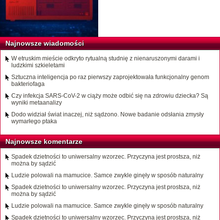
Najnowsze wiadomości
W etruskim mieście odkryto rytualną studnię z nienaruszonymi darami i
ludzkimi szkieletami
Sztuczna inteligencja po raz pierwszy zaprojektowała funkcjonalny genom
bakteriofaga
Czy infekcja SARS-CoV-2 w ciąży może odbić się na zdrowiu dziecka? Są
wyniki metaanalizy
Dodo widział świat inaczej, niż sądzono. Nowe badanie odsłania zmysły
wymarłego ptaka
Najnowsze komentarze
Spadek dzietności to uniwersalny wzorzec. Przyczyna jest prostsza, niż
można by sądzić
Ludzie polowali na mamucice. Samce zwykle ginęły w sposób naturalny
Spadek dzietności to uniwersalny wzorzec. Przyczyna jest prostsza, niż
można by sądzić
Ludzie polowali na mamucice. Samce zwykle ginęły w sposób naturalny
Spadek dzietności to uniwersalny wzorzec. Przyczyna jest prostsza, niż