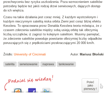
przechwyceniu bez ryzyka uszkodzenia. Poza wzmocnieniem satelitów
potrzebny będzie też jakiś rodzaj drzwi serwisowych, dających dostęp
do ich wnętrza.
Czasu na takie działania jest coraz mniej. Z każdym wystrzelonym i
każdym nieczynnym satelitą niska orbita Ziemi jest coraz bliżej efektu
Kesslera. To opracowana przez Donalda Kesslera teoria mówiąca, że z
czasem zderzenia satelitów między sobą usieją orbitę tak olbrzymią
liczbą szczątków, iż zagrozi to kolejnym satelitom. Musimy pamiętać,
że zderzenie satelitów powoduje powstanie olbrzymiej liczby odpadków
poruszających się z prędkościami przekraczającymi 20 000 km/h.
Źródło:
University of Cincinnati
Autor:
Mariusz Błoński
satelita
serwisowanie
naprawa
tankowanie
Poleć
jako
pierwszy !