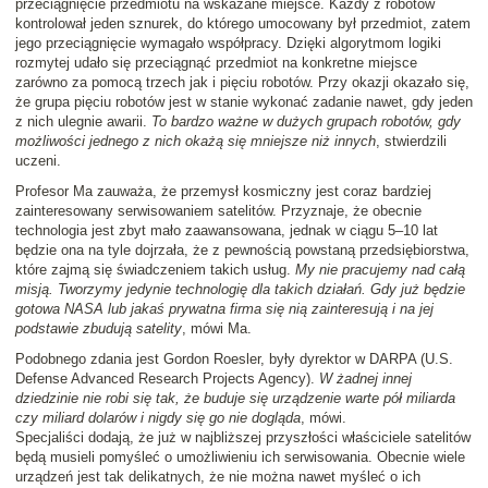
przeciągnięcie przedmiotu na wskazane miejsce. Każdy z robotów
kontrolował jeden sznurek, do którego umocowany był przedmiot, zatem
jego przeciągnięcie wymagało współpracy. Dzięki algorytmom logiki
rozmytej udało się przeciągnąć przedmiot na konkretne miejsce
zarówno za pomocą trzech jak i pięciu robotów. Przy okazji okazało się,
że grupa pięciu robotów jest w stanie wykonać zadanie nawet, gdy jeden
z nich ulegnie awarii.
To bardzo ważne w dużych grupach robotów, gdy
możliwości jednego z nich okażą się mniejsze niż innych
, stwierdzili
uczeni.
Profesor Ma zauważa, że przemysł kosmiczny jest coraz bardziej
zainteresowany serwisowaniem satelitów. Przyznaje, że obecnie
technologia jest zbyt mało zaawansowana, jednak w ciągu 5–10 lat
będzie ona na tyle dojrzała, że z pewnością powstaną przedsiębiorstwa,
które zajmą się świadczeniem takich usług.
My nie pracujemy nad całą
misją. Tworzymy jedynie technologię dla takich działań. Gdy już będzie
gotowa NASA lub jakaś prywatna firma się nią zainteresują i na jej
podstawie zbudują satelity
, mówi Ma.
Podobnego zdania jest Gordon Roesler, były dyrektor w DARPA (U.S.
Defense Advanced Research Projects Agency).
W żadnej innej
dziedzinie nie robi się tak, że buduje się urządzenie warte pół miliarda
czy miliard dolarów i nigdy się go nie dogląda
, mówi.
Specjaliści dodają, że już w najbliższej przyszłości właściciele satelitów
będą musieli pomyśleć o umożliwieniu ich serwisowania. Obecnie wiele
urządzeń jest tak delikatnych, że nie można nawet myśleć o ich