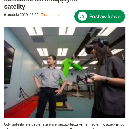
satelity
9 grudnia 2019, 13:55
|
Technologia
Gdy satelita się psuje, staje się bezużytecznym śmieciem krążącym po