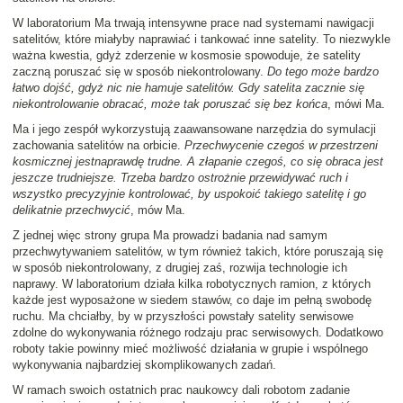
W laboratorium Ma trwają intensywne prace nad systemami nawigacji
satelitów, które miałyby naprawiać i tankować inne satelity. To niezwykle
ważna kwestia, gdyż zderzenie w kosmosie spowoduje, że satelity
zaczną poruszać się w sposób niekontrolowany.
Do tego może bardzo
łatwo dojść, gdyż nic nie hamuje satelitów. Gdy satelita zacznie się
niekontrolowanie obracać, może tak poruszać się bez końca
, mówi Ma.
Ma i jego zespół wykorzystują zaawansowane narzędzia do symulacji
zachowania satelitów na orbicie.
Przechwycenie czegoś w przestrzeni
kosmicznej jestnaprawdę trudne. A złapanie czegoś, co się obraca jest
jeszcze trudniejsze. Trzeba bardzo ostrożnie przewidywać ruch i
wszystko precyzyjnie kontrolować, by uspokoić takiego satelitę i go
delikatnie przechwycić
, mów Ma.
Z jednej więc strony grupa Ma prowadzi badania nad samym
przechwytywaniem satelitów, w tym również takich, które poruszają się
w sposób niekontrolowany, z drugiej zaś, rozwija technologie ich
naprawy. W laboratorium działa kilka robotycznych ramion, z których
każde jest wyposażone w siedem stawów, co daje im pełną swobodę
ruchu. Ma chciałby, by w przyszłości powstały satelity serwisowe
zdolne do wykonywania różnego rodzaju prac serwisowych. Dodatkowo
roboty takie powinny mieć możliwość działania w grupie i wspólnego
wykonywania najbardziej skomplikowanych zadań.
W ramach swoich ostatnich prac naukowcy dali robotom zadanie