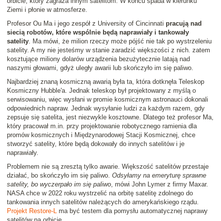
orbicie, który zagraża innym satelitom. W końcu spada w kierunku
Ziemi i płonie w atmosferze.
Profesor Ou Ma i jego zespół z University of Cincinnati
pracują nad
siecią robotów, które wspólnie będą naprawiały i tankowały
satelity
. Ma mówi, że milion rzeczy może pójść nie tak po wystrzeleniu
satelity. A my nie jesteśmy w stanie zaradzić większości z nich. zatem
kosztujące miliony dolarów urządzenia bezużytecznie latają nad
naszymi głowami, gdyż uległy awarii lub skończyło im się paliwo.
Najbardziej znaną kosmiczną awarią była ta, która dotknęła Teleskop
Kosmiczny Hubble'a. Jednak teleskop był projektowany z myślą o
serwisowaniu, więc wysłani w promie kosmicznym astronauci dokonali
odpowiednich napraw. Jednak wysyłanie ludzi za każdym razem, gdy
zepsuje się satelita, jest niezwykle kosztowne. Dlatego też profesor Ma,
który pracował m.in. przy projektowanie robotycznego ramienia dla
promów kosmicznych i Międzynarodowej Stacji Kosmicznej, chce
stworzyć satelity, które będą dokowały do innych satelitów i je
naprawiały.
Problemem nie są zresztą tylko awarie. Większość satelitów przestaje
działać, bo skończyło im się paliwo.
Odsyłamy na emeryturę sprawne
satelity, bo wyczerpało im się paliwo
, mówi John Lymer z firmy Maxar.
NASA chce w 2022 roku wystrzelić na orbitę satelitę zdolnego do
tankowania innych satelitów należących do amerykańskiego rządu.
Projekt Restore-L
ma być testem dla pomysłu automatycznej naprawy
satelitów na orbicie.