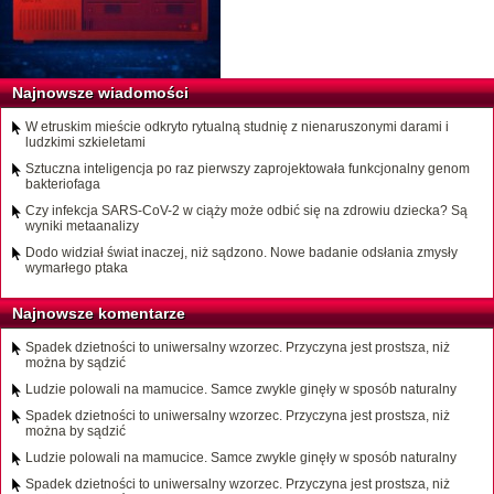
Najnowsze wiadomości
W etruskim mieście odkryto rytualną studnię z nienaruszonymi darami i
ludzkimi szkieletami
Sztuczna inteligencja po raz pierwszy zaprojektowała funkcjonalny genom
bakteriofaga
Czy infekcja SARS-CoV-2 w ciąży może odbić się na zdrowiu dziecka? Są
wyniki metaanalizy
Dodo widział świat inaczej, niż sądzono. Nowe badanie odsłania zmysły
wymarłego ptaka
Najnowsze komentarze
Spadek dzietności to uniwersalny wzorzec. Przyczyna jest prostsza, niż
można by sądzić
Ludzie polowali na mamucice. Samce zwykle ginęły w sposób naturalny
Spadek dzietności to uniwersalny wzorzec. Przyczyna jest prostsza, niż
można by sądzić
Ludzie polowali na mamucice. Samce zwykle ginęły w sposób naturalny
Spadek dzietności to uniwersalny wzorzec. Przyczyna jest prostsza, niż