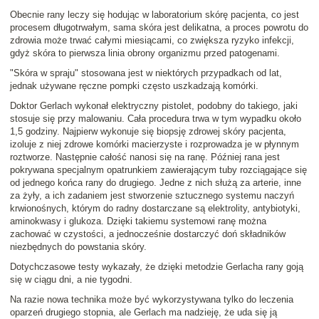
Obecnie rany leczy się hodując w laboratorium skórę pacjenta, co jest
procesem długotrwałym, sama skóra jest delikatna, a proces powrotu do
zdrowia może trwać całymi miesiącami, co zwiększa ryzyko infekcji,
gdyż skóra to pierwsza linia obrony organizmu przed patogenami.
"Skóra w spraju" stosowana jest w niektórych przypadkach od lat,
jednak używane ręczne pompki często uszkadzają komórki.
Doktor Gerlach wykonał elektryczny pistolet, podobny do takiego, jaki
stosuje się przy malowaniu. Cała procedura trwa w tym wypadku około
1,5 godziny. Najpierw wykonuje się biopsję zdrowej skóry pacjenta,
izoluje z niej zdrowe komórki macierzyste i rozprowadza je w płynnym
roztworze. Następnie całość nanosi się na ranę. Później rana jest
pokrywana specjalnym opatrunkiem zawierającym tuby rozciągające się
od jednego końca rany do drugiego. Jedne z nich służą za arterie, inne
za żyły, a ich zadaniem jest stworzenie sztucznego systemu naczyń
krwionośnych, którym do radny dostarczane są elektrolity, antybiotyki,
aminokwasy i glukoza. Dzięki takiemu systemowi ranę można
zachować w czystości, a jednocześnie dostarczyć doń składników
niezbędnych do powstania skóry.
Dotychczasowe testy wykazały, że dzięki metodzie Gerlacha rany goją
się w ciągu dni, a nie tygodni.
Na razie nowa technika może być wykorzystywana tylko do leczenia
oparzeń drugiego stopnia, ale Gerlach ma nadzieję, że uda się ją