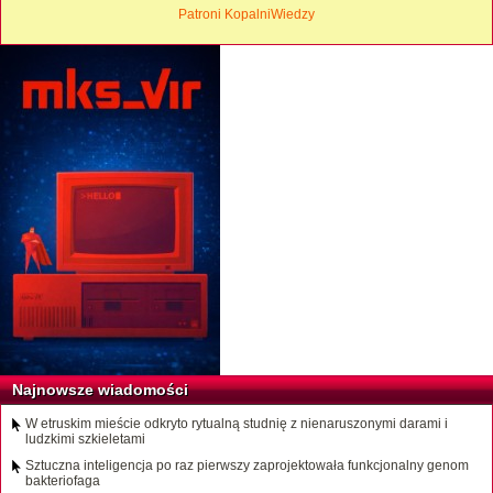
Patroni KopalniWiedzy
Najnowsze wiadomości
W etruskim mieście odkryto rytualną studnię z nienaruszonymi darami i
ludzkimi szkieletami
Sztuczna inteligencja po raz pierwszy zaprojektowała funkcjonalny genom
bakteriofaga