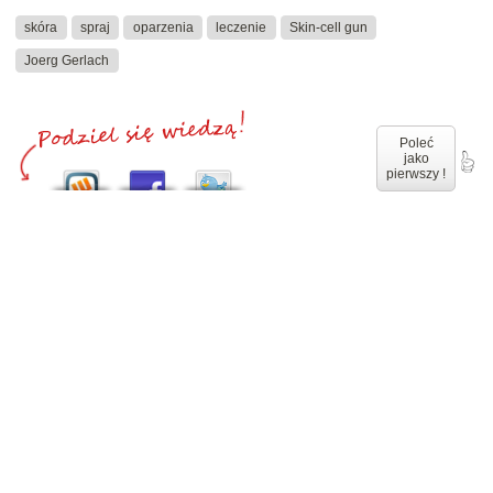
skóra
spraj
oparzenia
leczenie
Skin-cell gun
Joerg Gerlach
Poleć
jako
pierwszy !