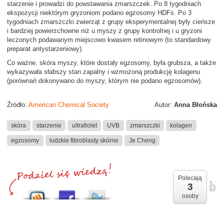
starzenie i prowadzi do powstawania zmarszczek. Po 8 tygodniach
ekspozycji niektórym gryzoniom podano egzosomy HDFs. Po 3
tygodniach zmarszczki zwierząt z grupy eksperymentalnej były cieńsze
i bardziej powierzchowne niż u myszy z grupy kontrolnej i u gryzoni
leczonych podawanym miejscowo kwasem retinowym (to standardowy
preparat antystarzeniowy).
Co ważne, skóra myszy, które dostały egzosomy, była grubsza, a także
wykazywała słabszy stan zapalny i wzmożoną produkcję kolagenu
(porównań dokonywano do myszy, którym nie podano egzosomów).
Źródło:
American Chemical Society
Autor:
Anna Błońska
skóra
starzenie
ultrafiolet
UVB
zmarszczki
kolagen
egzosomy
ludzkie fibroblasty skórne
Je Cheng
Polecają
3
osoby