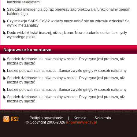
ludzkimi szkieletami
Sztuczna inteligencja po raz pierwszy zaprojektowała funkcjonalny genom
bakteriofaga
Czy infekcja SARS-CoV-2 w ciąży może odbić się na zdrowiu dziecka? Są
wyniki metaanalizy
Dodo widział świat inaczej, niż sądzono. Nowe badanie odsłania zmysły
wymarłego ptaka
Najnowsze komentarze
Spadek dzietności to uniwersalny wzorzec. Przyczyna jest prostsza, niż
można by sądzić
Ludzie polowali na mamucice. Samce zwykle ginęły w sposób naturalny
Spadek dzietności to uniwersalny wzorzec. Przyczyna jest prostsza, niż
można by sądzić
Ludzie polowali na mamucice. Samce zwykle ginęły w sposób naturalny
Spadek dzietności to uniwersalny wzorzec. Przyczyna jest prostsza, niż
można by sądzić
Polityka prywatności
|
Kontakt
Szkolenia
© Copyright 2006-2026
KopalniaWiedzy.pl