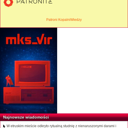
Patroni KopalniWiedzy
Najnowsze wiadomości
W etruskim mieście odkryto rytualną studnię z nienaruszonymi darami i