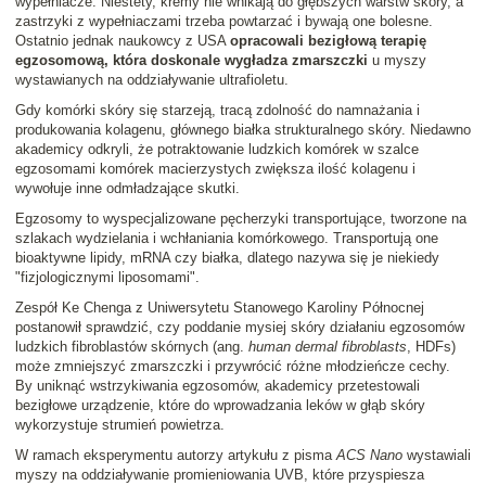
wypełniacze. Niestety, kremy nie wnikają do głębszych warstw skóry, a
zastrzyki z wypełniaczami trzeba powtarzać i bywają one bolesne.
Ostatnio jednak naukowcy z USA
opracowali bezigłową terapię
egzosomową, która doskonale wygładza zmarszczki
u myszy
wystawianych na oddziaływanie ultrafioletu.
Gdy komórki skóry się starzeją, tracą zdolność do namnażania i
produkowania kolagenu, głównego białka strukturalnego skóry. Niedawno
akademicy odkryli, że potraktowanie ludzkich komórek w szalce
egzosomami komórek macierzystych zwiększa ilość kolagenu i
wywołuje inne odmładzające skutki.
Egzosomy to wyspecjalizowane pęcherzyki transportujące, tworzone na
szlakach wydzielania i wchłaniania komórkowego. Transportują one
bioaktywne lipidy, mRNA czy białka, dlatego nazywa się je niekiedy
"fizjologicznymi liposomami".
Zespół Ke Chenga z Uniwersytetu Stanowego Karoliny Północnej
postanowił sprawdzić, czy poddanie mysiej skóry działaniu egzosomów
ludzkich fibroblastów skórnych (ang.
human dermal fibroblasts
, HDFs)
może zmniejszyć zmarszczki i przywrócić różne młodzieńcze cechy.
By uniknąć wstrzykiwania egzosomów, akademicy przetestowali
bezigłowe urządzenie, które do wprowadzania leków w głąb skóry
wykorzystuje strumień powietrza.
W ramach eksperymentu autorzy artykułu z pisma
ACS Nano
wystawiali
myszy na oddziaływanie promieniowania UVB, które przyspiesza