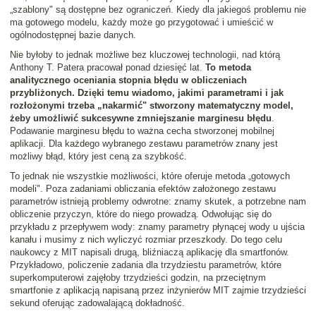
„szablony" są dostępne bez ograniczeń. Kiedy dla jakiegoś problemu nie
ma gotowego modelu, każdy może go przygotować i umieścić w
ogólnodostępnej bazie danych.
Nie byłoby to jednak możliwe bez kluczowej technologii, nad którą
Anthony T. Patera pracował ponad dziesięć lat.
To metoda
analitycznego oceniania stopnia błędu w obliczeniach
przybliżonych. Dzięki temu wiadomo, jakimi parametrami i jak
rozłożonymi trzeba „nakarmić" stworzony matematyczny model,
żeby umożliwić sukcesywne zmniejszanie marginesu błędu
.
Podawanie marginesu błędu to ważna cecha stworzonej mobilnej
aplikacji. Dla każdego wybranego zestawu parametrów znany jest
możliwy błąd, który jest ceną za szybkość.
To jednak nie wszystkie możliwości, które oferuje metoda „gotowych
modeli". Poza zadaniami obliczania efektów założonego zestawu
parametrów istnieją problemy odwrotne: znamy skutek, a potrzebne nam
obliczenie przyczyn, które do niego prowadzą. Odwołując się do
przykładu z przepływem wody: znamy parametry płynącej wody u ujścia
kanału i musimy z nich wyliczyć rozmiar przeszkody. Do tego celu
naukowcy z MIT napisali drugą, bliźniaczą aplikację dla smartfonów.
Przykładowo, policzenie zadania dla trzydziestu parametrów, które
superkomputerowi zajęłoby trzydzieści godzin, na przeciętnym
smartfonie z aplikacją napisaną przez inżynierów MIT zajmie trzydzieści
sekund oferując zadowalającą dokładność.