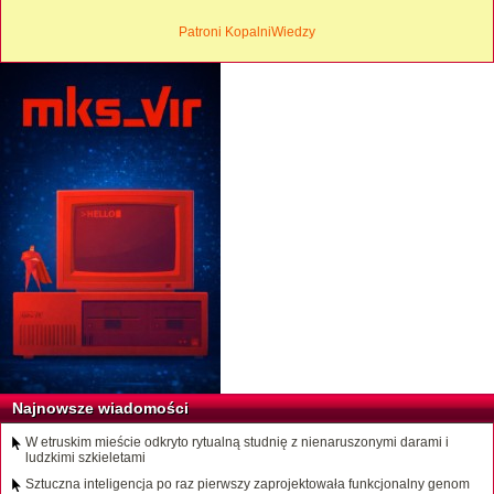
Patroni KopalniWiedzy
Najnowsze wiadomości
W etruskim mieście odkryto rytualną studnię z nienaruszonymi darami i
ludzkimi szkieletami
Sztuczna inteligencja po raz pierwszy zaprojektowała funkcjonalny genom