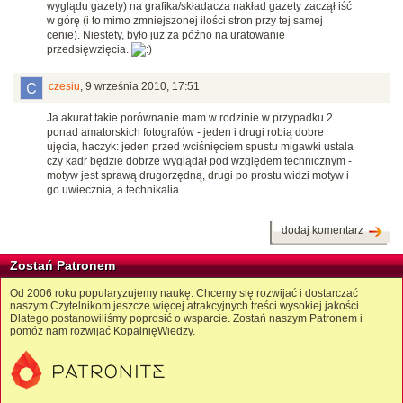
wyglądu gazety) na grafika/składacza nakład gazety zaczął iść
w górę (i to mimo zmniejszonej ilości stron przy tej samej
cenie). Niestety, było już za późno na uratowanie
przedsięwzięcia.
czesiu
,
9 września 2010, 17:51
Ja akurat takie porównanie mam w rodzinie w przypadku 2
ponad amatorskich fotografów - jeden i drugi robią dobre
ujęcia, haczyk: jeden przed wciśnięciem spustu migawki ustala
czy kadr będzie dobrze wyglądał pod względem technicznym -
motyw jest sprawą drugorzędną, drugi po prostu widzi motyw i
go uwiecznia, a technikalia...
dodaj komentarz
Zostań Patronem
Od 2006 roku popularyzujemy naukę. Chcemy się rozwijać i dostarczać
naszym Czytelnikom jeszcze więcej atrakcyjnych treści wysokiej jakości.
Dlatego postanowiliśmy poprosić o wsparcie. Zostań naszym Patronem i
pomóż nam rozwijać KopalnięWiedzy.