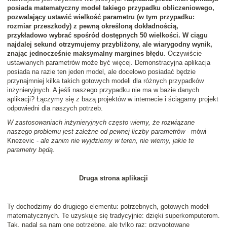
posiada matematyczny model takiego przypadku obliczeniowego,
pozwalający ustawić wielkość parametru (w tym przypadku:
rozmiar przeszkody) z pewną określoną dokładnością,
przykładowo wybrać spośród dostępnych 50 wielkości. W ciągu
najdalej sekund otrzymujemy przybliżony, ale wiarygodny wynik,
znając jednocześnie maksymalny margines błędu
. Oczywiście
ustawianych parametrów może być więcej. Demonstracyjna aplikacja
posiada na razie ten jeden model, ale docelowo posiadać będzie
przynajmniej kilka takich gotowych modeli dla różnych przypadków
inżynieryjnych. A jeśli naszego przypadku nie ma w bazie danych
aplikacji? Łączymy się z bazą projektów w internecie i ściągamy projekt
odpowiedni dla naszych potrzeb.
W zastosowaniach inżynieryjnych często wiemy, że rozwiązane
naszego problemu jest zależne od pewnej liczby parametrów
- mówi
Knezevic -
ale zanim nie wyjdziemy w teren, nie wiemy, jakie te
parametry będą
.
Druga strona aplikacji
Ty dochodzimy do drugiego elementu: potrzebnych, gotowych modeli
matematycznych. Te uzyskuje się tradycyjnie: dzięki superkomputerom.
Tak, nadal są nam one potrzebne, ale tylko raz: przygotowane