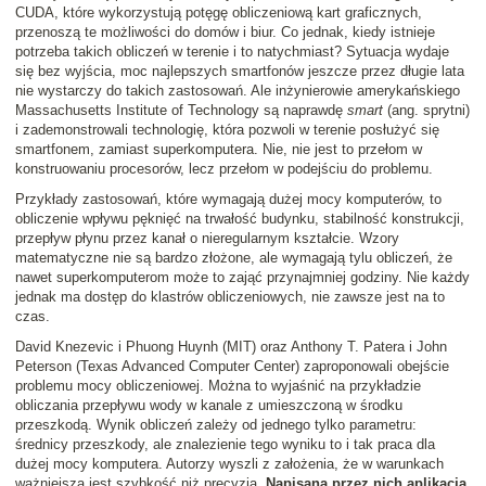
CUDA, które wykorzystują potęgę obliczeniową kart graficznych,
przenoszą te możliwości do domów i biur. Co jednak, kiedy istnieje
potrzeba takich obliczeń w terenie i to natychmiast? Sytuacja wydaje
się bez wyjścia, moc najlepszych smartfonów jeszcze przez długie lata
nie wystarczy do takich zastosowań. Ale inżynierowie amerykańskiego
Massachusetts Institute of Technology są naprawdę
smart
(ang. sprytni)
i zademonstrowali technologię, która pozwoli w terenie posłużyć się
smartfonem, zamiast superkomputera. Nie, nie jest to przełom w
konstruowaniu procesorów, lecz przełom w podejściu do problemu.
Przykłady zastosowań, które wymagają dużej mocy komputerów, to
obliczenie wpływu pęknięć na trwałość budynku, stabilność konstrukcji,
przepływ płynu przez kanał o nieregularnym kształcie. Wzory
matematyczne nie są bardzo złożone, ale wymagają tylu obliczeń, że
nawet superkomputerom może to zająć przynajmniej godziny. Nie każdy
jednak ma dostęp do klastrów obliczeniowych, nie zawsze jest na to
czas.
David Knezevic i Phuong Huynh (MIT) oraz Anthony T. Patera i John
Peterson (Texas Advanced Computer Center) zaproponowali obejście
problemu mocy obliczeniowej. Można to wyjaśnić na przykładzie
obliczania przepływu wody w kanale z umieszczoną w środku
przeszkodą. Wynik obliczeń zależy od jednego tylko parametru:
średnicy przeszkody, ale znalezienie tego wyniku to i tak praca dla
dużej mocy komputera. Autorzy wyszli z założenia, że w warunkach
ważniejsza jest szybkość niż precyzja.
Napisana przez nich aplikacja