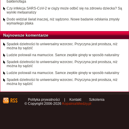
bakteriofaga
Czy infekcja SARS-CoV-2 w ciąży może odbić się na zdrowiu dziecka? Są
wyniki metaanalizy
Dodo widział świat inaczej, niż sądzono. Nowe badanie odsłania zmysły
wymarłego ptaka
Najnowsze komentarze
Spadek dzietności to uniwersalny wzorzec. Przyczyna jest prostsza, niż
można by sądzić
Ludzie polowali na mamucice. Samce zwykle ginęły w sposób naturalny
Spadek dzietności to uniwersalny wzorzec. Przyczyna jest prostsza, niż
można by sądzić
Ludzie polowali na mamucice. Samce zwykle ginęły w sposób naturalny
Spadek dzietności to uniwersalny wzorzec. Przyczyna jest prostsza, niż
można by sądzić
Polityka prywatności
|
Kontakt
Szkolenia
© Copyright 2006-2026
KopalniaWiedzy.pl