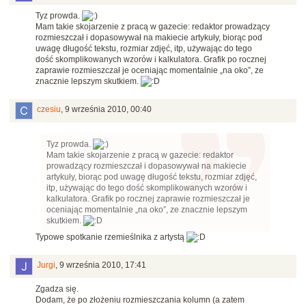
Tyz prowda.
Mam takie skojarzenie z pracą w gazecie: redaktor prowadzący
rozmieszczał i dopasowywał na makiecie artykuły, biorąc pod
uwagę długość tekstu, rozmiar zdjęć, itp, używając do tego
dość skomplikowanych wzorów i kalkulatora. Grafik po rocznej
zaprawie rozmieszczał je oceniając momentalnie „na oko”, ze
znacznie lepszym skutkiem.
czesiu
,
9 września 2010, 00:40
Tyz prowda.
Mam takie skojarzenie z pracą w gazecie: redaktor
prowadzący rozmieszczał i dopasowywał na makiecie
artykuły, biorąc pod uwagę długość tekstu, rozmiar zdjęć,
itp, używając do tego dość skomplikowanych wzorów i
kalkulatora. Grafik po rocznej zaprawie rozmieszczał je
oceniając momentalnie „na oko”, ze znacznie lepszym
skutkiem.
Typowe spotkanie rzemieślnika z artystą
Jurgi
,
9 września 2010, 17:41
Zgadza się.
Dodam, że po złożeniu rozmieszczania kolumn (a zatem