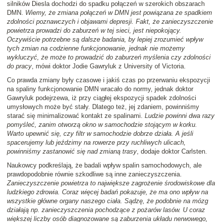
silników Diesla dochodzi do spadku połączeń w szerokich obszarach
DMN.
Wiemy, że zmiana połączeń w DMN jest powiązana ze spadkiem
zdolności poznawczych i objawami depresji. Fakt, że zanieczyszczenie
powietrza prowadzi do zaburzeń w tej sieci, jest niepokojący.
Oczywiście potrzebne są dalsze badania, by lepiej zrozumieć wpływ
tych zmian na codzienne funkcjonowanie, jednak nie możemy
wykluczyć, że może to prowadzić do zaburzeń myślenia czy zdolności
do pracy
, mówi doktor Jodie Gawryluk z University of Victoria.
Co prawda zmiany były czasowe i jakiś czas po przerwaniu ekspozycji
na spaliny funkcjonowanie DMN wracało do normy, jednak doktor
Gawryluk podejrzewa, iż przy ciągłej ekspozycji spadek zdolności
umysłowych może być stały. Dlatego też, jej zdaniem, powinniśmy
starać się minimalizować kontakt ze spalinami.
Ludzie powinni dwa razy
pomyśleć, zanim otworzą okno w samochodzie stojącym w korku.
Warto upewnić się, czy filtr w samochodzie dobrze działa. A jeśli
spacerujemy lub jeździmy na rowerze przy ruchliwych ulicach,
powinniśmy zastanowić się nad zmianą trasy
, dodaje doktor Carlsten.
Naukowcy podkreślają, że badali wpływ spalin samochodowych, ale
prawdopodobnie równie szkodliwe są inne zanieczyszczenia.
Zanieczyszczenie powietrza to największe zagrożenie środowiskowe dla
ludzkiego zdrowia. Coraz więcej badań pokazuje, że ma ono wpływ na
wszystkie główne organy naszego ciała. Sądzę, że podobnie na mózg
działają np. zanieczyszczenia pochodzące z pożarów lasów. U coraz
większej liczby osób diagnozowane są zaburzenia układu nerwowego,