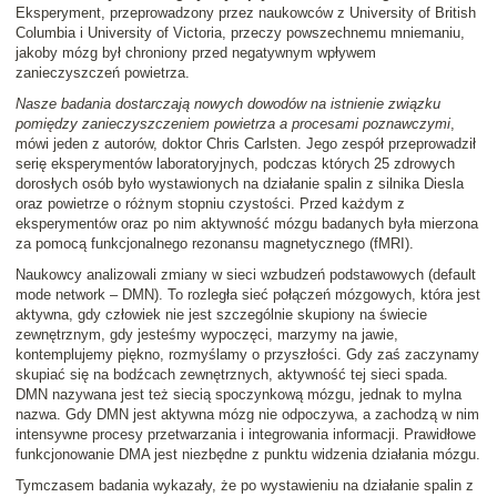
Eksperyment, przeprowadzony przez naukowców z University of British
Columbia i University of Victoria, przeczy powszechnemu mniemaniu,
jakoby mózg był chroniony przed negatywnym wpływem
zanieczyszczeń powietrza.
Nasze badania dostarczają nowych dowodów na istnienie związku
pomiędzy zanieczyszczeniem powietrza a procesami poznawczymi
,
mówi jeden z autorów, doktor Chris Carlsten. Jego zespół przeprowadził
serię eksperymentów laboratoryjnych, podczas których 25 zdrowych
dorosłych osób było wystawionych na działanie spalin z silnika Diesla
oraz powietrze o różnym stopniu czystości. Przed każdym z
eksperymentów oraz po nim aktywność mózgu badanych była mierzona
za pomocą funkcjonalnego rezonansu magnetycznego (fMRI).
Naukowcy analizowali zmiany w sieci wzbudzeń podstawowych (default
mode network – DMN). To rozległa sieć połączeń mózgowych, która jest
aktywna, gdy człowiek nie jest szczególnie skupiony na świecie
zewnętrznym, gdy jesteśmy wypoczęci, marzymy na jawie,
kontemplujemy piękno, rozmyślamy o przyszłości. Gdy zaś zaczynamy
skupiać się na bodźcach zewnętrznych, aktywność tej sieci spada.
DMN nazywana jest też siecią spoczynkową mózgu, jednak to mylna
nazwa. Gdy DMN jest aktywna mózg nie odpoczywa, a zachodzą w nim
intensywne procesy przetwarzania i integrowania informacji. Prawidłowe
funkcjonowanie DMA jest niezbędne z punktu widzenia działania mózgu.
Tymczasem badania wykazały, że po wystawieniu na działanie spalin z