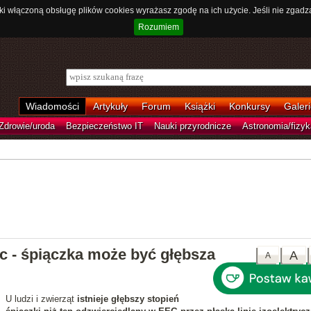
ki włączoną obsługę plików cookies wyrażasz zgodę na ich użycie. Jeśli nie zgadz
Rozumiem
Wiadomości
Artykuły
Forum
Książki
Konkursy
Galeri
Zdrowie/uroda
Bezpieczeństwo IT
Nauki przyrodnicze
Astronomia/fizyk
iec - śpiączka może być głębsza
A
A
U ludzi i zwierząt
istnieje głębszy stopień