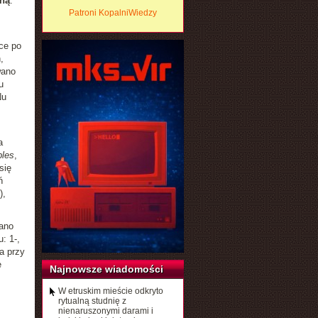
zną
.
Patroni KopalniWiedzy
ce po
,
wano
u
Nu
a
ples
,
się
ń
),
ano
: 1-,
 a przy
e
Najnowsze wiadomości
W etruskim mieście odkryto
rytualną studnię z
nienaruszonymi darami i