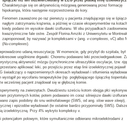
śpiączki niż ten odzwierciedlany w EEG przez płaską linię izoelektryc
Charakteryzuje się on aktywnością mózgową generowaną przez formację
hipokampa, która następnie rozprzestrzenia do kory.
Fenomen zauważono po raz pierwszy u pacjenta znajdującego się w śpiącz
nagłym zatrzymaniu krążenia, a później w czasie eksperymentów na kotach
kiedy podano im wysokie dawki izofluranu. W obu przypadkach zaobserwo
kwazirytmiczne fale ostre. Zespół Florina Amziki z Uniwersytetu w Montreal
zaproponował, by nazywać je kompleksami v (ang.
v-complexes
, vC) albo 
(
Nu-complexes
).
eprowadzono udaną resuscytację. W momencie, gdy przybył do szpitala, był
ziokresowe uogólnione drgawki. Choremu podawano leki przeciwdrgawkowe. Z
styczną aktywność mózgu (synchroniczne ultraszybkie oscylacje, tzw.
rip
zestano aplikować leki, po przejściu przez etap linii izoelektrycznej pojawił 
EEG świadczący o naprzemiennych okresach wyładowań i stłumienia wyładowa
n wystąpił po wycofaniu terapeutyków (np. pogłębiającego śpiączkę tiopentalu
 że wcześniej pacjent znajdował się w głębszej komie.
ksperymenty na zwierzętach. Dwudziestu sześciu kotom obojga płci wykonyw
am przytomnych kotów, potem podawano im coraz silniejsze dawki izofluranu
wowano zapis podobny do snu wolnofalowego (SWS, od ang.
slow wave sleep
),
rycznej i epizodów wyładowań (te ostatnie bardzo przypominały SWS). Dalsz
nią izoelektryczną. Przy 4% wykryto kompleksy v.
ki potencjałom polowym, które symultanicznie odbierano mikroelektrodami z