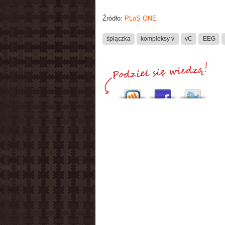
Źródło:
PLoS ONE
śpiączka
kompleksy v
vC
EEG