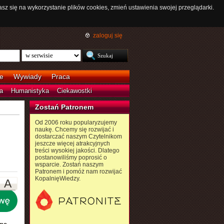
asz się na wykorzystanie plików cookies, zmień ustawienia swojej przeglądarki.
zaloguj się
e
Wywiady
Praca
a
Humanistyka
Ciekawostki
Zostań Patronem
Od 2006 roku popularyzujemy
naukę. Chcemy się rozwijać i
dostarczać naszym Czytelnikom
jeszcze więcej atrakcyjnych
treści wysokiej jakości. Dlatego
postanowiliśmy poprosić o
wsparcie. Zostań naszym
Patronem i pomóż nam rozwijać
KopalnięWiedzy.
A