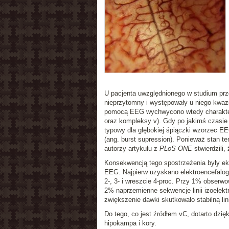
U pacjenta uwzględnionego w studium prz
nieprzytomny i występowały u niego kwa
pomocą EEG wychwycono wtedy charaktery
oraz kompleksy v). Gdy po jakimś czasie pr
typowy dla głębokiej śpiączki wzorzec 
(ang. burst supression). Ponieważ stan te
autorzy artykułu z
PLoS ONE
stwierdzili,
Konsekwencją tego spostrzeżenia były e
EEG. Najpierw uzyskano elektroencefalogr
2-, 3- i wreszcie 4-proc. Przy 1% obser
2% naprzemienne sekwencje linii izoelekt
zwiększenie dawki skutkowało stabilną li
Do tego, co jest źródłem vC, dotarto dzię
hipokampa i kory.