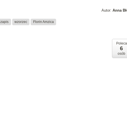
Autor:
Anna Bł
zapis
wzorzec
Florin Amzica
Poleca
6
osób