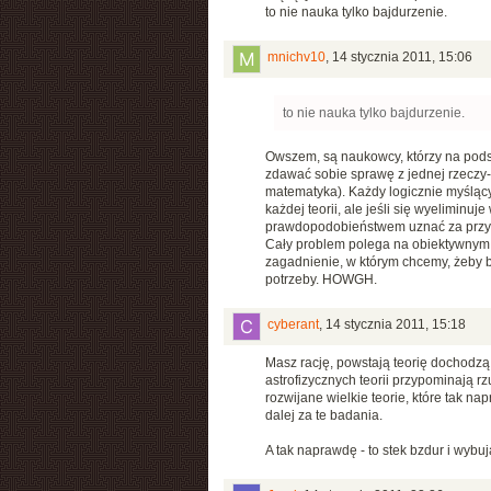
to nie nauka tylko bajdurzenie.
mnichv10
,
14 stycznia 2011, 15:06
to nie nauka tylko bajdurzenie.
Owszem, są naukowcy, którzy na podst
zdawać sobie sprawę z jednej rzeczy- 
matematyka). Każdy logicznie myśląc
każdej teorii, ale jeśli się wyeliminu
prawdopodobieństwem uznać za przybl
Cały problem polega na obiektywnym i
zagadnienie, w którym chcemy, żeby b
potrzeby. HOWGH.
cyberant
,
14 stycznia 2011, 15:18
Masz rację, powstają teorię dochodzą 
astrofizycznych teorii przypominają rz
rozwijane wielkie teorie, które tak n
dalej za te badania.
A tak naprawdę - to stek bzdur i wybu