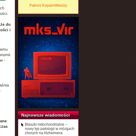
Patroni KopalniWiedzy
ych
ości.
 że do
ości i
temu
onomii
e -
aśnia
ć
Najnowsze wiadomości
dane
Blaszki mitochondrialne –
czas
nowy typ patologii w mózgach
chorych na Alzheimera