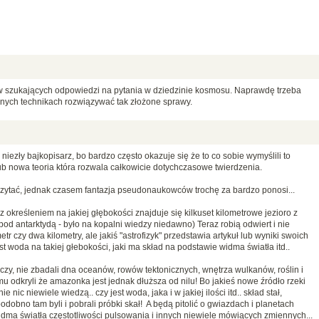
 szukających odpowiedzi na pytania w dziedzinie kosmosu. Naprawdę trzeba
nych technikach rozwiązywać tak złożone sprawy.
 niezły bajkopisarz, bo bardzo często okazuje się że to co sobie wymyślili to
 lub nowa teoria która rozwala całkowicie dotychczasowe twierdzenia.
poczytać, jednak czasem fantazja pseudonaukowców trochę za bardzo ponosi...
 określeniem na jakiej głębokości znajduje się kilkuset kilometrowe jezioro z
od antarktydą - było na kopalni wiedzy niedawno) Teraz robią odwiert i nie
tr czy dwa kilometry, ale jakiś "astrofizyk" przedstawia artykuł lub wyniki swoich
est woda na takiej głebokości, jaki ma skład na podstawie widma światła itd..
czy, nie zbadali dna oceanów, rowów tektonicznych, wnętrza wulkanów, roślin i
mu odkryli że amazonka jest jednak dłuższa od nilu! Bo jakieś nowe źródło rzeki
e nic niewiele wiedzą.. czy jest woda, jaka i w jakiej ilości itd.. skład stał,
podobno tam byli i pobrali próbki skał! A będą pitolić o gwiazdach i planetach
dma światła częstotliwości pulsowania i innych niewiele mówiących zmiennych...