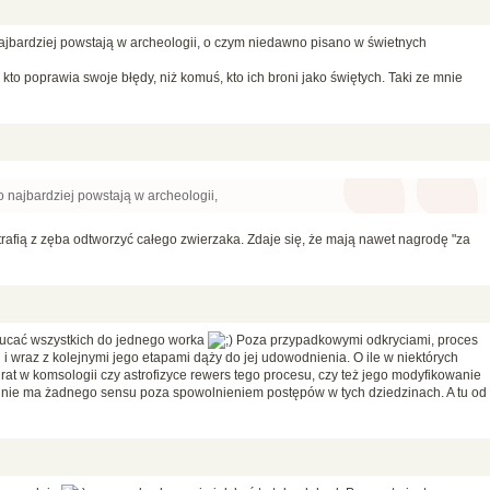
jbardziej powstają w archeologii, o czym niedawno pisano w świetnych
kto poprawia swoje błędy, niż komuś, kto ich broni jako świętych. Taki ze mnie
 najbardziej powstają w archeologii,
trafią z zęba odtworzyć całego zwierzaka. Zdaje się, że mają nawet nagrodę "za
rzucać wszystkich do jednego worka
Poza przypadkowymi odkryciami, proces
i wraz z kolejnymi jego etapami dąży do jej udowodnienia. O ile w niektórych
urat w komsologii czy astrofizyce rewers tego procesu, czy też jego modyfikowanie
 nie ma żadnego sensu poza spowolnieniem postępów w tych dziedzinach. A tu od