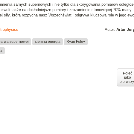
umienia samych supernowych i nie tylko dla skorygowania pomiarów odległoś
zwoli także na dokładniejsze pomiary i zrozumienie stanowiącej 70% masy
j siły, która rozpycha nasz Wszechświat i odgrywa kluczową rolę w jego ewol
trophysics
Autor:
Artur Ju
barwa supernowej
ciemna energia
Ryan Foley
cs
Poleć
jako
pierwszy