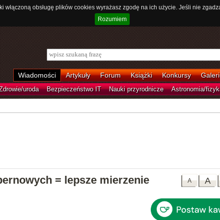
ki włączoną obsługę plików cookies wyrażasz zgodę na ich użycie. Jeśli nie zgadz
Rozumiem
Wiadomości
Artykuły
Forum
Książki
Konkursy
Galeri
Zdrowie/uroda
Bezpieczeństwo IT
Nauki przyrodnicze
Astronomia/fizyk
pernowych = lepsze mierzenie
A
A