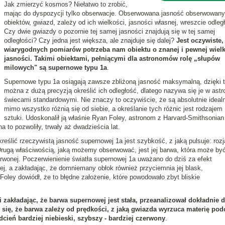
Jak zmierzyć kosmos? Niełatwo to zrobić,
mając do dyspozycji tylko obserwacje. Obserwowana jasność obserwowan
obiektów, gwiazd, zależy od ich wielkości, jasności własnej, wreszcie odległ
Czy dwie gwiazdy o pozornie tej samej jasności znajdują się w tej samej
odległości? Czy jedna jest większa, ale znajduje się dalej?
Jest oczywiste,
wiarygodnych pomiarów potrzeba nam obiektu o znanej i pewnej wielk
jasności. Takimi obiektami, pełniącymi dla astronomów rolę „słupów
milowych" są supernowe typu 1a
.
Supernowe typu 1a osiągają zawsze zbliżoną jasność maksymalną, dzięki 
można z dużą precyzją określić ich odległość, dlatego nazywa się je w astr
świecami standardowymi. Nie znaczy to oczywiście, że są absolutnie idealn
mimo wszystko różnią się od siebie, a określanie tych różnic jest rodzajem
sztuki. Udoskonalił ją właśnie Ryan Foley, astronom z Harvard-Smithsonian
a to pozwoliły, trwały aż dwadzieścia lat.
ślić rzeczywistą jasność supernowej 1a jest szybkość, z jaką pulsuje: rozj
 Drugą właściwością, jaką możemy obserwować, jest jej barwa, która może by
erwonej. Poczerwienienie światła supernowej 1a uważano do dziś za efekt
owej, a zakładając, że domniemany obłok również przyciemnia jej blask,
Foley dowiódł, że to błędne założenie, które powodowało zbyt bliskie
zakładając, że barwa supernowej jest stała, przeanalizował dokładnie 
 się, że barwa zależy od prędkości, z jaką gwiazda wyrzuca materię pod
dcień bardziej niebieski, szybszy - bardziej czerwony
.