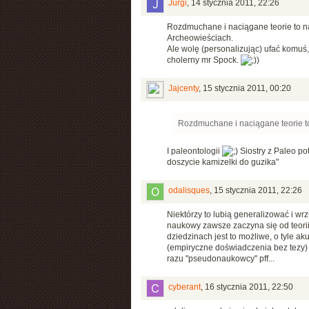
Jurgi
,
14 stycznia 2011, 22:26
Rozdmuchane i naciągane teorie to na
Archeowieściach.
Ale wolę (personalizując) ufać komuś, 
cholerny mr Spock.
)
Jajcenty
,
15 stycznia 2011, 00:20
Rozdmuchane i naciągane teorie to
I paleontologii
Siostry z Paleo po
doszycie kamizelki do guzika"
odalisques
,
15 stycznia 2011, 22:26
Niektórzy to lubią generalizować i w
naukowy zawsze zaczyna się od teorii 
dziedzinach jest to możliwe, o tyle ak
(empiryczne doświadczenia bez tezy)
razu "pseudonaukowcy" pff...
cyberant
,
16 stycznia 2011, 22:50