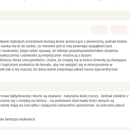
awie mglistych przesłanek budują teorie graniczące z pewnością, jednak trzeba
nauka ma to do siebie, że niewiele jest w niej pewnego (wyjątkiem jest
y naukowiec zdaje sobie sprawę, że istnieje prawdopodobieństwo obalenia
je wykluczenia i udowodni ją empirycznie- można ją z dużym
iżony obraz rzeczywistości, chyba, że znajdą się w końcu dowody ją obalające.
 logicznym podejściu do tematu, aby nie wplątać się w emocjonalnie w
yło tak a nie inaczej, bo dany wynik zaspokaja jakieś nasze egocentryczne
nowe fakty/dowody i teorie są obalane - naturalna kolej rzeczy. Jednak niektóre z
ucanie się z motyką na słońce... na podstawie zbyt małej ilości danych są
aprawdę mają na celu tylko i wyłącznie udowodnić sponsorowi, że jest sens płacić
jała fantazja naukowca.