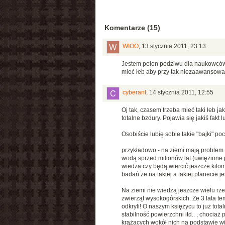
Komentarze (15)
WIOO
,
13 stycznia 2011, 23:13
Jestem pełen podziwu dla naukowców
mieć łeb aby przy tak niezaawansowa
cyberant
,
14 stycznia 2011, 12:55
Oj tak, czasem trzeba mieć taki łeb jak
totalne bzdury. Pojawia się jakiś fakt
Osobiście lubię sobie takie "bajki" 
przykładowo - na ziemi mają problem z
wodą sprzed milionów lat (uwięzione p
wiedza czy będą wiercić jeszcze kilome
badań że na takiej a takiej planecie j
Na ziemi nie wiedzą jeszcze wielu rze
zwierząt wysokogórskich. Ze 3 lata te
odkryli! O naszym księżycu to już totalni
stabilność powierzchni itd.. , chociaż 
krążących wokół nich na podstawie wi