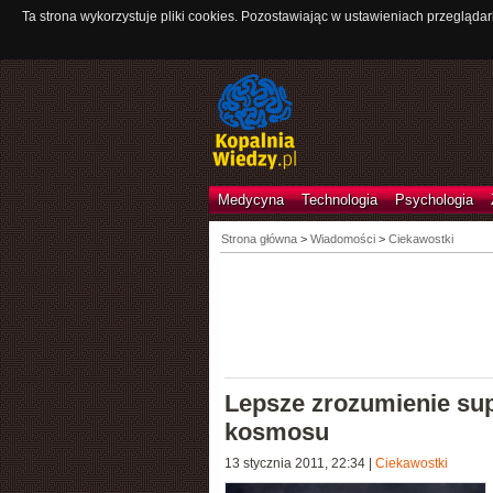
Ta strona wykorzystuje pliki cookies. Pozostawiając w ustawieniach przeglądar
Medycyna
Technologia
Psychologia
Strona główna
>
Wiadomości
>
Ciekawostki
Lepsze zrozumienie su
kosmosu
13 stycznia 2011, 22:34
|
Ciekawostki