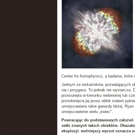
Center for Astrophysics, a badania, które n
Jednym ze wskaźników, pozwalających okre
się i przygasa. To jednak nie wystarcza.
przesunięta w kierunku niebieskiej lub cz
przesłonięcia jej przez obłok materii pył
umiejscawiano takie gwiazdy bliżej. Ryan 
umiejscowienie wielu „świec".
Powracając do podstawowych założeń i 
setki znanych takich obiektów. Okazało
eksplozji: wolniejszy wyrzut oznacza o