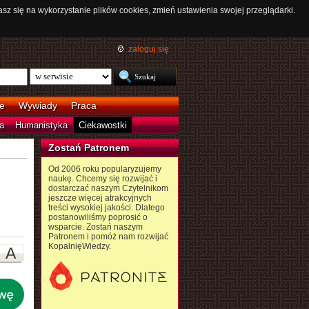
asz się na wykorzystanie plików cookies, zmień ustawienia swojej przeglądarki.
zaloguj się
e
Wywiady
Praca
a
Humanistyka
Ciekawostki
Zostań Patronem
Od 2006 roku popularyzujemy
naukę. Chcemy się rozwijać i
dostarczać naszym Czytelnikom
jeszcze więcej atrakcyjnych
treści wysokiej jakości. Dlatego
postanowiliśmy poprosić o
wsparcie. Zostań naszym
Patronem i pomóż nam rozwijać
KopalnięWiedzy.
A