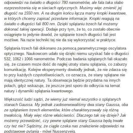
odpowiedzi na światło o długości 780 nanometrów, ale fala taka słabo
rozprzestrzenia się w sieciach optycznych. Musimy więc zmienić jej
długość na 1550 nm. A na drugim końcu łącza mamy kropki kwantowe,
w których chcemy zapisać przesłane informacje. Kropki reagują na
światło o długości fali 800 nm. Dzięki splątaniu trzech fal możemy
dokonać takiej operacji
. Dodaje przy tym, że to, co zostało obecnie
osiągnięte to jedynie dowód, że splątanie trzech długości fali jest
możliwe. Na razie techniki tej nie da się wykorzystać w praktyce.
Splątania trzech fali dokonano za pomocą parametrycznego oscylatora
optycznego. Naukowcom udało się dzięki niemu uzyskać fale o długości
532, 1062 i 1066 nanometrów. Podczas badania splątanych fali okazało
się, że czasem może dość do nagłej utraty stanu splątania, co zaburzy
komunikację. Kolejne eksperymenty dowiodły jednak, że nie zdarza się
to przy każdych częstotliwościach, co oznacza, że stany splątane nie
mają identycznej natury. Ta obserwacja będzie przydatna na innych
polach, gdyż wskazuje, że jeszcze jest sporo do odkrycia na temat
natury i dynamiki splątania kwantowego.
Większość ludzi sądzi, że wiemy już niemal wszystko o splątanych
stanach Gaussa. My jednak zaobserwowaliśmy dwa stany Gaussa, oba
ze splątaniem trzech elementów, które charakteryzowały się różną
trwałością. Miały więc różne właściwości. Dlaczego tak się dzieje? Jak
możemy przewidzieć, czy pewne splątane stany Gaussa będą trwałe
czy też nie? Sądzimy, że ciągle czeka nas znalezienie odpowiedzi na
podstawowe pytania
- mówi Nussenzveig.