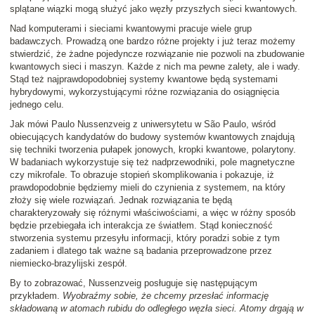
splątane wiązki mogą służyć jako węzły przyszłych sieci kwantowych.
Nad komputerami i sieciami kwantowymi pracuje wiele grup
badawczych. Prowadzą one bardzo różne projekty i już teraz możemy
stwierdzić, że żadne pojedyncze rozwiązanie nie pozwoli na zbudowanie
kwantowych sieci i maszyn. Każde z nich ma pewne zalety, ale i wady.
Stąd też najprawdopodobniej systemy kwantowe będą systemami
hybrydowymi, wykorzystującymi różne rozwiązania do osiągnięcia
jednego celu.
Jak mówi Paulo Nussenzveig z uniwersytetu w São Paulo, wśród
obiecujących kandydatów do budowy systemów kwantowych znajdują
się techniki tworzenia pułapek jonowych, kropki kwantowe, polarytony.
W badaniach wykorzystuje się też nadprzewodniki, pole magnetyczne
czy mikrofale. To obrazuje stopień skomplikowania i pokazuje, iż
prawdopodobnie będziemy mieli do czynienia z systemem, na który
złoży się wiele rozwiązań. Jednak rozwiązania te będą
charakteryzowały się różnymi właściwościami, a więc w różny sposób
będzie przebiegała ich interakcja ze światłem. Stąd konieczność
stworzenia systemu przesyłu informacji, który poradzi sobie z tym
zadaniem i dlatego tak ważne są badania przeprowadzone przez
niemiecko-brazylijski zespół.
By to zobrazować, Nussenzveig posługuje się następującym
przykładem.
Wyobraźmy sobie, że chcemy przesłać informację
składowaną w atomach rubidu do odległego węzła sieci. Atomy drgają w