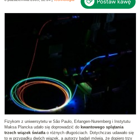
Fizykom z uniwersytetu w São Paulo, Erlangen-Nuremberg i Instytutu
Maksa Plancka udało się doprowadzić do
kwantowego splątania
trzech wiązek światła
o różnych długościach. Dotychczas udawało się
to w przypadku dwóch wiązek, a autorzy badań mówią, że dopiero trzy