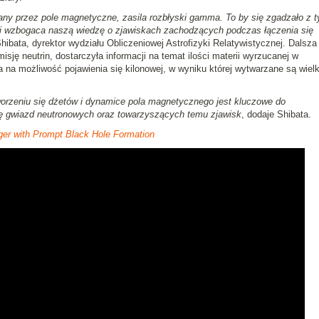
any przez pole magnetyczne, zasila rozbłyski gamma. To by się zgadzało z 
i wzbogaca naszą wiedzę o zjawiskach zachodzących podczas łączenia się
Shibata, dyrektor wydziału Obliczeniowej Astrofizyki Relatywistycznej. Dalsza
ję neutrin, dostarczyła informacji na temat ilości materii wyrzucanej w
na możliwość pojawienia się kilonowej, w wyniku której wytwarzane są wielk
worzeniu się dżetów i dynamice pola magnetycznego jest kluczowe do
się gwiazd neutronowych oraz towarzyszących temu zjawisk
, dodaje Shibata.
ger with Prompt Black Hole Formation