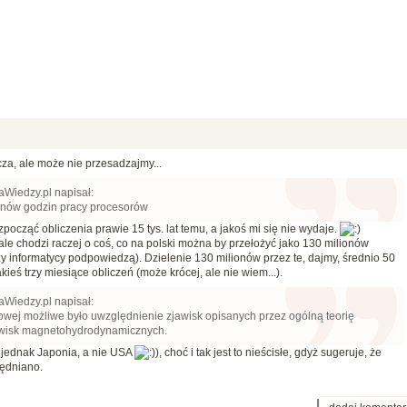
a, ale może nie przesadzajmy...
aWiedzy.pl napisał:
onów godzin pracy procesorów
zpocząć obliczenia prawie 15 tys. lat temu, a jakoś mi się nie wydaje.
le chodzi raczej o coś, co na polski można by przełożyć jako 130 milionów
y informatycy podpowiedzą). Dzielenie 130 milionów przez te, dajmy, średnio 50
akieś trzy miesiące obliczeń (może krócej, ale nie wiem...).
aWiedzy.pl napisał:
iowej możliwe było uwzględnienie zjawisk opisanych przez ogólną teorię
jawisk magnetohydrodynamicznych.
o jednak Japonia, a nie USA
), choć i tak jest to nieścisłe, gdyż sugeruje, że
lędniano.