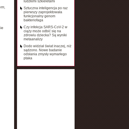
ludzkimi szkieletami
tym,
Sztuczna inteligencja po raz
pierwszy zaprojektowała
funkcjonalny genom
bakteriofaga
Czy infekcja SARS-CoV-2 w
ie
ciąży może odbić się na
zdrowiu dziecka? Są wyniki
metaanalizy
Dodo widział świat inaczej, niż
sądzono. Nowe badanie
odsłania zmysły wymarłego
ptaka