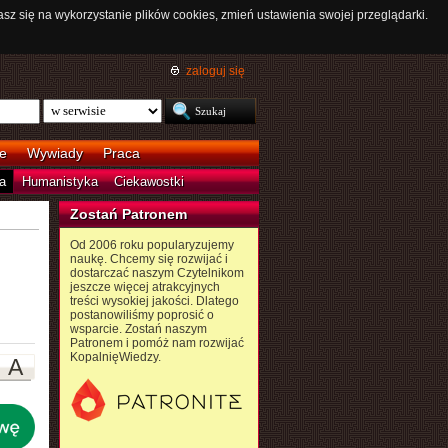
asz się na wykorzystanie plików cookies, zmień ustawienia swojej przeglądarki.
zaloguj się
e
Wywiady
Praca
a
Humanistyka
Ciekawostki
Zostań Patronem
Od 2006 roku popularyzujemy
naukę. Chcemy się rozwijać i
dostarczać naszym Czytelnikom
jeszcze więcej atrakcyjnych
treści wysokiej jakości. Dlatego
postanowiliśmy poprosić o
wsparcie. Zostań naszym
Patronem i pomóż nam rozwijać
KopalnięWiedzy.
A