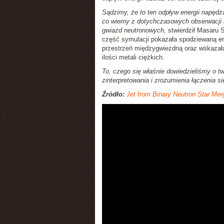
Sądzimy, że to ten odpływ energii napędz
co wiemy z dotychczasowych obserwacji 
gwiazd neutronowych
, stwierdził Masaru 
część symulacji pokazała spodziewaną emis
przestrzeń międzygwiezdną oraz wskazała 
ilości metali ciężkich.
To, czego się właśnie dowiedzieliśmy o t
zinterpretowania i zrozumienia łączenia 
Źródło:
Jet from Binary Neutron Star Mer