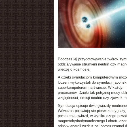
Podczas jej przygotowywania twórcy symul
oddziaływanie strumieni neutrin czy mag
wiedzę o kosmosie.
A dzięki symulacjom komputerowym możem
Uczeni wykorzystali do symulacji japońsk
superkomputerem na świecie. W każdym m
procesorów. Dzięki tak potężnej mocy obl
względności, emisji neutrin czy zjawisk
Symulacja opisuje dwie gwiazdy neutronowe
Wówczas pojawiają się pierwsze sygnały, k
połączenia gwiazd, w wyniku czego powst
magnetohydrodynamicznego i obrotu czar
odpływ energii wzdłuż osi obrotu czarnej d