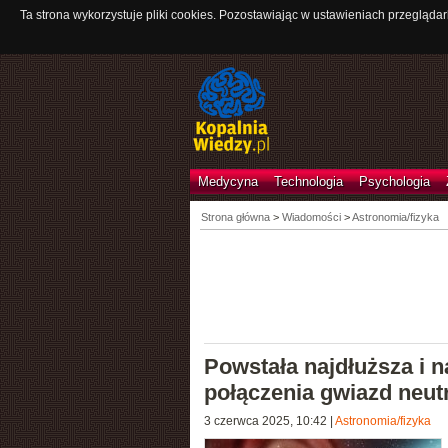
Ta strona wykorzystuje pliki cookies. Pozostawiając w ustawieniach przeglądar
Medycyna
Technologia
Psychologia
Strona główna
>
Wiadomości
>
Astronomia/fizyka
Powstała najdłuższa i 
połączenia gwiazd neu
3 czerwca 2025, 10:42
|
Astronomia/fizyka