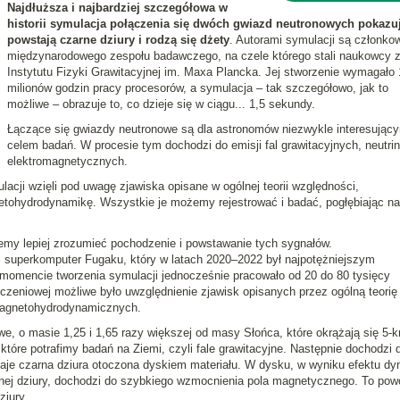
Najdłuższa i najbardziej szczegółowa w
historii symulacja połączenia się dwóch gwiazd neutronowych pokazuj
powstają czarne dziury i rodzą się dżety
. Autorami symulacji są członko
międzynarodowego zespołu badawczego, na czele którego stali naukowcy 
Instytutu Fizyki Grawitacyjnej im. Maxa Plancka. Jej stworzenie wymagało
milionów godzin pracy procesorów, a symulacja – tak szczegółowo, jak to
możliwe – obrazuje to, co dzieje się w ciągu... 1,5 sekundy.
Łączące się gwiazdy neutronowe są dla astronomów niezwykle interesując
celem badań. W procesie tym dochodzi do emisji fal grawitacyjnych, neutrin 
elektromagnetycznych.
acji wzięli pod uwagę zjawiska opisane w ogólnej teorii względności,
netohydrodynamikę. Wszystkie je możemy rejestrować i badać, pogłębiając n
y lepiej zrozumieć pochodzenie i powstawanie tych sygnałów.
i superkomputer Fugaku, który w latach 2020–2022 był najpotężniejszym
omencie tworzenia symulacji jednocześnie pracowało od 20 do 80 tysięcy
iczeniowej możliwe było uwzględnienie zjawisk opisanych przez ogólną teorię
 magnetohydrodynamicznych.
, o masie 1,25 i 1,65 razy większej od masy Słońca, które okrążają się 5-kr
tóre potrafimy badań na Ziemi, czyli fale grawitacyjne. Następnie dochodzi 
aje czarna dziura otoczona dyskiem materiału. W dysku, w wyniku efektu d
nej dziury, dochodzi do szybkiego wzmocnienia pola magnetycznego. To pow
ziury.