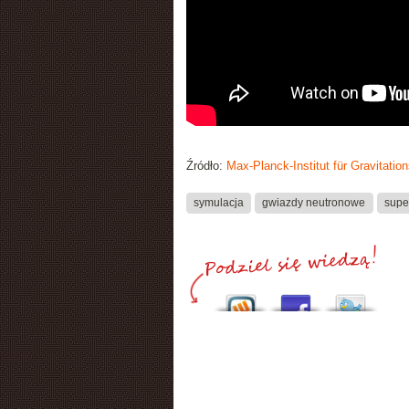
Źródło:
Max-Planck-Institut für Gravitatio
symulacja
gwiazdy neutronowe
supe