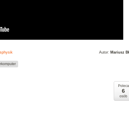
nsphysik
Autor:
Mariusz B
rkomputer
Poleca
6
osób