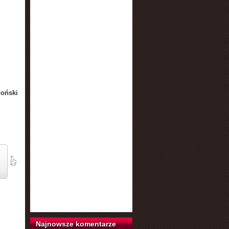
łoński
Najnowsze komentarze