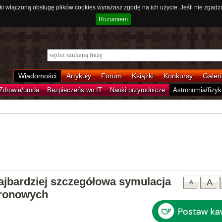
ki włączoną obsługę plików cookies wyrażasz zgodę na ich użycie. Jeśli nie zgadz
Rozumiem
Wiadomości
Artykuły
Forum
Książki
Konkursy
Galeri
Zdrowie/uroda
Bezpieczeństwo IT
Nauki przyrodnicze
Astronomia/fizyk
najbardziej szczegółowa symulacja
A
A
tronowych