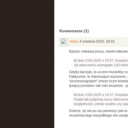
Komentarze (1)
Astro
,
4 czerwca 2025, 18:32
Bardzo ciekawa praca, nawet odkrywcz
W dniu 3.06.2025 o 10:57, Kopalni
Jej stworzenie wymagało 130 mili
Gdyby tak było, to uczeni musieliby ro
Faktycznie, to imponujące wyzwanie, a
"procesorogodzin" (może liczni koledz
tysięcy procków i tak robi wrażenie - j
W dniu 3.06.2025 o 10:57, Kopalni
Dzięki tak potężnej mocy obliczen
względności, emisji neutrin czy z
Dobrze, że nie po raz pierwszy (ale t
wcześniej tego wszystkiego nie uwzg