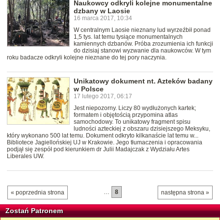
Naukowcy odkryli kolejne monumentalne
dzbany w Laosie
16 marca 2017, 10:34
W centralnym Laosie nieznany lud wyrzeźbił ponad
1,5 tys. lat temu tysiące monumentalnych
kamiennych dzbanów. Próba zrozumienia ich funkcji
do dzisiaj stanowi wyzwanie dla naukowców. W tym
roku badacze odkryli kolejne nieznane do tej pory naczynia.
Unikatowy dokument nt. Azteków badany
w Polsce
17 lutego 2017, 06:17
Jest niepozorny. Liczy 80 wydłużonych kartek;
formatem i objętością przypomina atlas
samochodowy. To unikatowy fragment spisu
ludności azteckiej z obszaru dzisiejszego Meksyku,
który wykonano 500 lat temu. Dokument odkryto kilkanaście lat temu w...
Bibliotece Jagiellońskiej UJ w Krakowie. Jego tłumaczenia i opracowania
podjął się zespół pod kierunkiem dr Julii Madajczak z Wydziału Artes
Liberales UW.
…
8
« poprzednia strona
następna strona »
Zostań Patronem