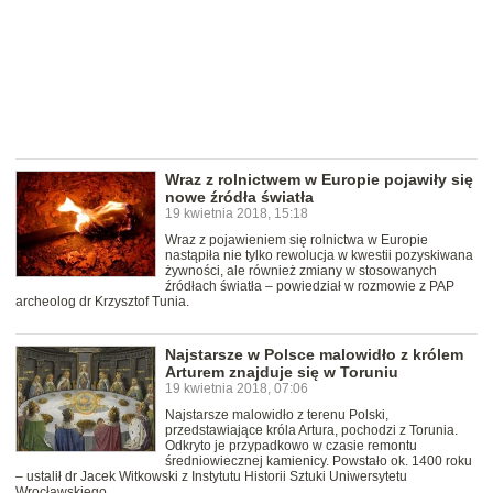
Wraz z rolnictwem w Europie pojawiły się
nowe źródła światła
19 kwietnia 2018, 15:18
Wraz z pojawieniem się rolnictwa w Europie
nastąpiła nie tylko rewolucja w kwestii pozyskiwana
żywności, ale również zmiany w stosowanych
źródłach światła – powiedział w rozmowie z PAP
archeolog dr Krzysztof Tunia.
Najstarsze w Polsce malowidło z królem
Arturem znajduje się w Toruniu
19 kwietnia 2018, 07:06
Najstarsze malowidło z terenu Polski,
przedstawiające króla Artura, pochodzi z Torunia.
Odkryto je przypadkowo w czasie remontu
średniowiecznej kamienicy. Powstało ok. 1400 roku
– ustalił dr Jacek Witkowski z Instytutu Historii Sztuki Uniwersytetu
Wrocławskiego.