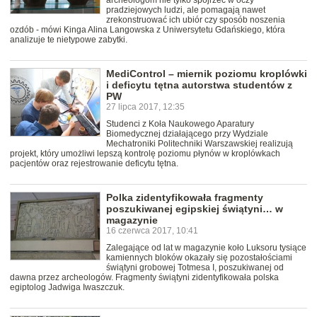
archeologom nie tylko spojrzeć w oczy
pradziejowych ludzi, ale pomagają nawet
zrekonstruować ich ubiór czy sposób noszenia
ozdób - mówi Kinga Alina Langowska z Uniwersytetu Gdańskiego, która
analizuje te nietypowe zabytki.
MediControl – miernik poziomu kroplówki
i deficytu tętna autorstwa studentów z
PW
27 lipca 2017, 12:35
Studenci z Koła Naukowego Aparatury
Biomedycznej działającego przy Wydziale
Mechatroniki Politechniki Warszawskiej realizują
projekt, który umożliwi lepszą kontrolę poziomu płynów w kroplówkach
pacjentów oraz rejestrowanie deficytu tętna.
Polka zidentyfikowała fragmenty
poszukiwanej egipskiej świątyni… w
magazynie
16 czerwca 2017, 10:41
Zalegające od lat w magazynie koło Luksoru tysiące
kamiennych bloków okazały się pozostałościami
świątyni grobowej Totmesa I, poszukiwanej od
dawna przez archeologów. Fragmenty świątyni zidentyfikowała polska
egiptolog Jadwiga Iwaszczuk.