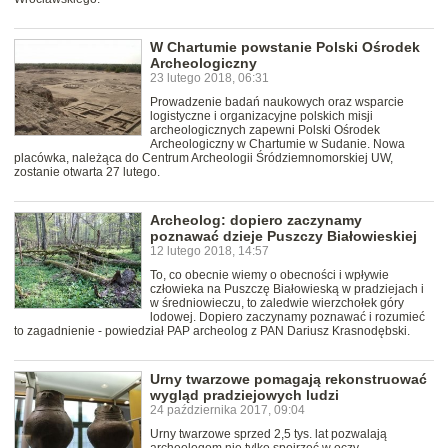
W Chartumie powstanie Polski Ośrodek
Archeologiczny
23 lutego 2018, 06:31
Prowadzenie badań naukowych oraz wsparcie
logistyczne i organizacyjne polskich misji
archeologicznych zapewni Polski Ośrodek
Archeologiczny w Chartumie w Sudanie. Nowa
placówka, należąca do Centrum Archeologii Śródziemnomorskiej UW,
zostanie otwarta 27 lutego.
Archeolog: dopiero zaczynamy
poznawać dzieje Puszczy Białowieskiej
12 lutego 2018, 14:57
To, co obecnie wiemy o obecności i wpływie
człowieka na Puszczę Białowieską w pradziejach i
w średniowieczu, to zaledwie wierzchołek góry
lodowej. Dopiero zaczynamy poznawać i rozumieć
to zagadnienie - powiedział PAP archeolog z PAN Dariusz Krasnodębski.
Urny twarzowe pomagają rekonstruować
wygląd pradziejowych ludzi
24 października 2017, 09:04
Urny twarzowe sprzed 2,5 tys. lat pozwalają