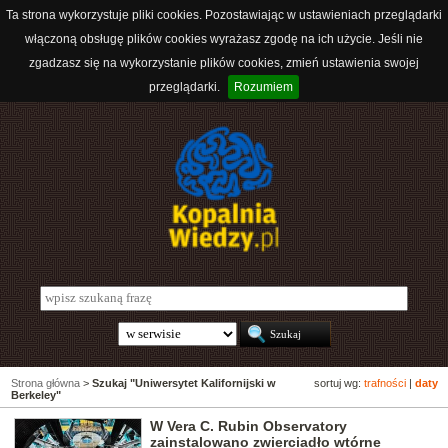
Ta strona wykorzystuje pliki cookies. Pozostawiając w ustawieniach przeglądarki
włączoną obsługę plików cookies wyrażasz zgodę na ich użycie. Jeśli nie
zgadzasz się na wykorzystanie plików cookies, zmień ustawienia swojej
przeglądarki.
Rozumiem
Strona główna
>
Szukaj "Uniwersytet Kalifornijski w
sortuj wg:
trafności
|
daty
Berkeley"
W Vera C. Rubin Observatory
zainstalowano zwierciadło wtórne