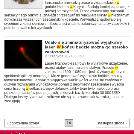
Innsbrucku prowadzą prace wykopaliskowe
w
gminie Irschen
w
Karyntii. Badają tamtejszą osadę z
późnej starożytności. Przed dwoma laty dokonali
sensacyjnego odkrycia, znaleźli chrześcijański relikwiarz ukryty
w
nieznanym
dotychczas wczesnochrześcijańskim kościele. Wewnątrz znajdowało się
cyborium z kości słoniowej. Specjaliści właśnie zakończyli analizy zabytków i
poinformowali o ich wynikach.
Udało się zminiaturyzować wyjątkowy
laser.
W
końcu będzie można go szeroko
zastosować
27 czerwca 2024, 08:48
Laser tytanowo-szafirowy to wyjątkowe urządzenie,
przestrajalny laser na ciele stałym. Pracuje
w
zakresie od 690–1080 nm, jest używany
w
optyce,
spektroskopii czy neurologii. Może generować wyjątkowo krótkie impulsy
femtosekundowe. Jednak te wyjątkowe właściwości wiążą się zarówno z
dużymi rozmiarami wynoszącymi ponad 2 decymetry sześcienne i wysoką
ceną liczoną
w
setkach tysięcy dolarów. Jakby tego było mało, do pracy
potrzebuje laserów pompujących, z których każdy kosztuje 30 000 USD.
Dlatego lasery tytanowo-szafirowe nie są stosowane tak szeroko, jak na to
zasługują.
…
14
…
« poprzednia strona
następna strona »