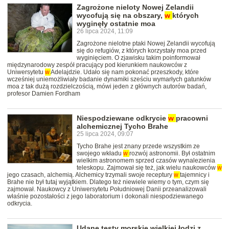
Zagrożone nieloty Nowej Zelandii
wycofują się na obszary,
w
których
wyginęły ostatnie moa
26 lipca 2024, 11:09
Zagrożone nielotne ptaki Nowej Zelandii wycofują
się do refugiów, z których korzystały moa przed
wyginięciem. O zjawisku takim poinformował
międzynarodowy zespół pracujący pod kierunkiem naukowców z
Uniwersytetu
w
Adelajdzie. Udało się nam pokonać przeszkody, które
wcześniej uniemożliwiały badanie dynamiki sześciu wymarłych gatunków
moa z tak dużą rozdzielczością, mówi jeden z głównych autorów badań,
profesor Damien Fordham
Niespodziewane odkrycie
w
pracowni
alchemicznej Tycho Brahe
25 lipca 2024, 09:07
Tycho Brahe jest znany przede wszystkim ze
swojego wkładu
w
rozwój astronomii. Był ostatnim
wielkim astronomem sprzed czasów wynalezienia
teleskopu. Zajmował się też, jak wielu naukowców
w
jego czasach, alchemią. Alchemicy trzymali swoje receptury
w
tajemnicy i
Brahe nie był tutaj wyjątkiem. Dlatego też niewiele wiemy o tym, czym się
zajmował. Naukowcy z Uniwersytetu Południowej Danii przeanalizowali
właśnie pozostałości z jego laboratorium i dokonali niespodziewanego
odkrycia.
Udane testy morskie wielkiej łodzi z