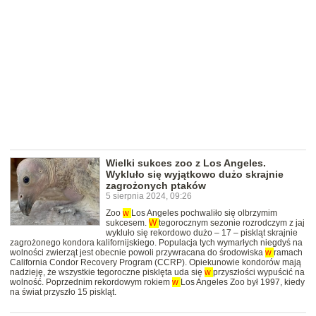
Wielki sukces zoo z Los Angeles.
Wykluło się wyjątkowo dużo skrajnie
zagrożonych ptaków
5 sierpnia 2024, 09:26
Zoo
w
Los Angeles pochwaliło się olbrzymim
sukcesem.
W
tegorocznym sezonie rozrodczym z jaj
wykluło się rekordowo dużo – 17 – piskląt skrajnie
zagrożonego kondora kalifornijskiego. Populacja tych wymarłych niegdyś na
wolności zwierząt jest obecnie powoli przywracana do środowiska
w
ramach
California Condor Recovery Program (CCRP). Opiekunowie kondorów mają
nadzieję, że wszystkie tegoroczne pisklęta uda się
w
przyszłości wypuścić na
wolność. Poprzednim rekordowym rokiem
w
Los Angeles Zoo był 1997, kiedy
na świat przyszło 15 piskląt.