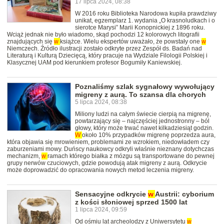
17 lipca 2024, 08:38
W 2016 roku Biblioteka Narodowa kupiła prawdziwy
unikat, egzemplarz 1. wydania „O krasnoludkach i o
sierotce Marysi” Marii Konopnickiej z 1896 roku.
Wciąż jednak nie było wiadomo, skąd pochodzi 12 kolorowych litografii
znajdujących się
w
książce. Wielu ekspertów uważało, że powstały one
w
Niemczech. Źródło ilustracji zostało odkryte przez Zespół ds. Badań nad
Literaturą i Kulturą Dziecięcą, który pracuje na Wydziale Filologii Polskiej i
Klasycznej UAM pod kierunkiem profesor Bogumiły Kaniewskiej.
Poznaliśmy szlak sygnałowy wywołujący
migreny z aurą. To szansa dla chorych
5 lipca 2024, 08:38
Miliony ludzi na całym świecie cierpią na migrenę,
powtarzający się – najczęściej jednostronny – ból
głowy, który może trwać nawet kilkadziesiąt godzin.
W
około 10% przypadków migrenę poprzedza aura,
która objawia się mrowieniem, problemami ze wzrokiem, niedowładem czy
zaburzeniami mowy. Duńscy naukowcy odkryli właśnie nieznany dotychczas
mechanizm,
w
ramach którego białka z mózgu są transportowane do pewnej
grupy nerwów czuciowych, gdzie powodują atak migreny z aurą. Odkrycie
może doprowadzić do opracowania nowych metod leczenia migreny.
Sensacyjne odkrycie
w
Austrii: cyborium
z kości słoniowej sprzed 1500 lat
1 lipca 2024, 09:59
Od ośmiu lat archeolodzy z Uniwersytetu
w