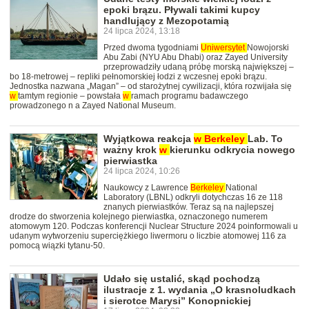
epoki brązu. Pływali takimi kupcy
handlujący z Mezopotamią
24 lipca 2024, 13:18
Przed dwoma tygodniami
Uniwersytet
Nowojorski
Abu Zabi (NYU Abu Dhabi) oraz Zayed University
przeprowadziły udaną próbę morską największej –
bo 18-metrowej – repliki pełnomorskiej łodzi z wczesnej epoki brązu.
Jednostka nazwana „Magan” – od starożytnej cywilizacji, która rozwijała się
w
tamtym regionie – powstała
w
ramach programu badawczego
prowadzonego n a Zayed National Museum.
Wyjątkowa reakcja
w
Berkeley
Lab. To
ważny krok
w
kierunku odkrycia nowego
pierwiastka
24 lipca 2024, 10:26
Naukowcy z Lawrence
Berkeley
National
Laboratory (LBNL) odkryli dotychczas 16 ze 118
znanych pierwiastków. Teraz są na najlepszej
drodze do stworzenia kolejnego pierwiastka, oznaczonego numerem
atomowym 120. Podczas konferencji Nuclear Structure 2024 poinformowali u
udanym wytworzeniu superciężkiego liwermoru o liczbie atomowej 116 za
pomocą wiązki tytanu-50.
Udało się ustalić, skąd pochodzą
ilustracje z 1. wydania „O krasnoludkach
i sierotce Marysi” Konopnickiej